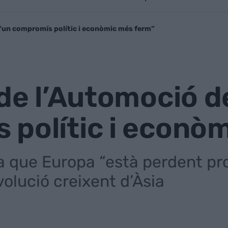
“un compromís polític i econòmic més ferm”
 de l’Automoció 
 polític i econò
sa que Europa “està perdent pr
volució creixent d’Àsia