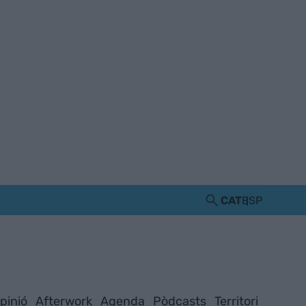
CAT
ESP
pinió
Afterwork
Agenda
Pòdcasts
Territori