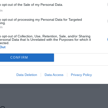
Central Europeu Mario Draghi: urgir executar
o opt-out of the Sale of my Personal Data.
ratègics com la transició ecològica, la
In
ialització.
to opt-out of processing my Personal Data for Targeted
ing.
In
l cost dels vehicles elèctrics “frena la demanda”
o opt-out of Collection, Use, Retention, Sale, and/or Sharing
mercat, el president del Clúster de l’Automoció hi
ersonal Data that Is Unrelated with the Purposes for which it
lected.
manca d’infraestructura de punts de recàrrega
Out
mogènies a Europa i les escasses ajudes directes i
CONFIRM
nt preferida de Google de forma
Data Deletion
Data Access
Privacy Policy
ACTIVAR ARA
ícies d'actualitat