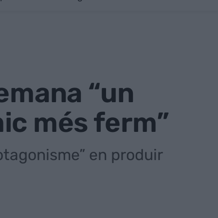
demana “un
mic més ferm”
otagonisme” en produir