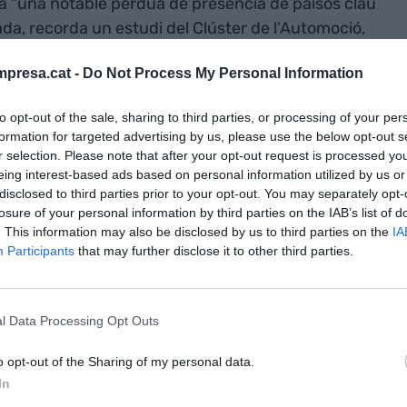
la “una notable pèrdua de presència de països clau
da, recorda un estudi del Clúster de l’Automoció,
8, en què preveia que el 2050 “menys del 5% de la
presa.cat -
Do Not Process My Personal Information
 Occidental. El responsable de l’organització
 que pot fer-se realitat si “no es prenen les
to opt-out of the sale, sharing to third parties, or processing of your per
r el sector”.
formation for targeted advertising by us, please use the below opt-out s
r selection. Please note that after your opt-out request is processed y
eing interest-based ads based on personal information utilized by us or
 del CIAC,
disclosed to third parties prior to your opt-out. You may separately opt-
bilitat”
losure of your personal information by third parties on the IAB’s list of
. This information may also be disclosed by us to third parties on the
IA
 de model i
Participants
that may further disclose it to other third parties.
sector
l Data Processing Opt Outs
suport necessari” de les administracions i recalca la
o opt-out of the Sharing of my personal data.
uedi relegada a un paper secundari en la mobilitat
In
onsidera adequades les mesures proposades per