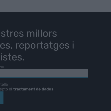
stres millors
ies, reportatges i
istes.
NIC
tellà
cepto el
tractament de dades
.