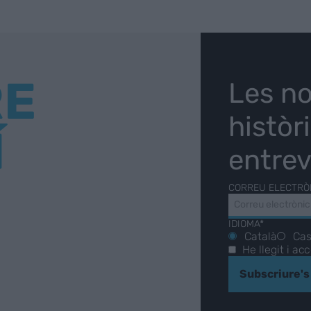
RE
Les no
històr
Í
entrev
CORREU ELECTRÒ
IDIOMA*
Català
Cas
He llegit i ac
Subscriure's