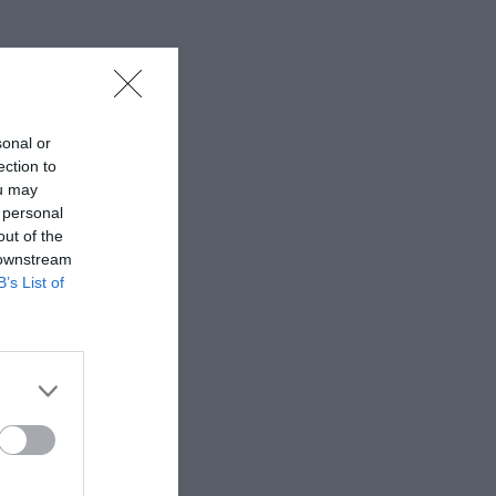
sonal or
ection to
ou may
 personal
out of the
 downstream
B’s List of