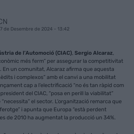
ACN
17 de Desembre de 2024 - 13:42
ústria de l’Automoció (CIAC)
,
Sergio Alcaraz
,
conòmic més ferm” per assegurar la competitivitat
tat. En un comunitat, Alcaraz afirma que aquesta
èdits i complexos” amb el canvi a una mobilitat
nçament cap a l’electrificació “no és tan ràpid com
resident del CIAC, “posa en perill la viabilitat”
 “necessita” el sector. L’organització remarca que
ferotge” i apunta que Europa “està perdent
des de 2010 ha augmentat la producció un 34%.