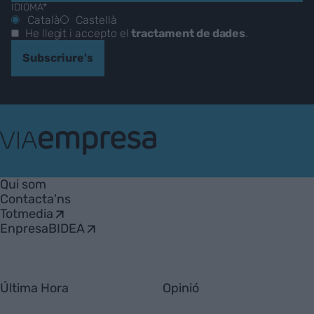
IDIOMA*
Català
Castellà
He llegit i accepto el
tractament de dades
.
Subscriure's
VIA
Empresa
Qui som
Contacta'ns
Totmedia
EnpresaBIDEA
Última Hora
Opinió