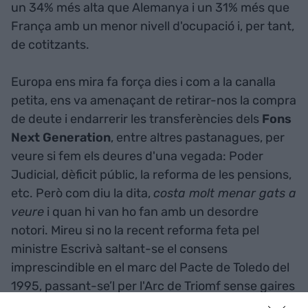
un 34% més alta que Alemanya i un 31% més que
França amb un menor nivell d'ocupació i, per tant,
de cotitzants.
Europa ens mira fa força dies i com a la canalla
petita, ens va amenaçant de retirar-nos la compra
de deute i endarrerir les transferències dels
Fons
Next Generation
, entre altres pastanagues, per
veure si fem els deures d'una vegada: Poder
Judicial, dèficit públic, la reforma de les pensions,
etc. Però com diu la dita,
costa molt menar gats a
veure
i quan hi van ho fan amb un desordre
notori. Mireu si no la recent reforma feta pel
ministre Escrivà saltant-se el consens
imprescindible en el marc del Pacte de Toledo del
1995, passant-se’l per l'Arc de Triomf sense gaires
complexos, amb pedaços puntuals per no perdre