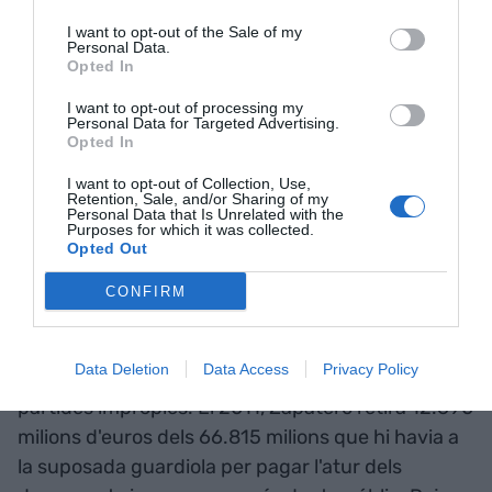
actualment es reparteixen 6 a 1 entre empresaris i
I want to opt-out of the Sale of my
Personal Data.
treballadors. FEDEA adverteix que en els
Opted In
cinc anys vinents les cotitzacions pujaran entre 4
I want to opt-out of processing my
i 5 punts per ajustar el dèficit de la
Personal Data for Targeted Advertising.
caixa, per tant, encarirem el cost del treball i
Opted In
serem menys competitius. Vivim al país dels
I want to opt-out of Collection, Use,
pedaços permanents per no consensuar
Retention, Sale, and/or Sharing of my
Personal Data that Is Unrelated with the
reformes de gran importància que donin
Purposes for which it was collected.
Opted Out
seguretat als contribuents i solvència política als
governants.
CONFIRM
Cal recordar que els governs de tot color han
Data Deletion
Data Access
Privacy Policy
utilitzat la "caixa" de les pensions per finançar
partides impròpies. El 2011, Zapatero retira 12.690
milions d'euros dels 66.815 milions que hi havia a
la suposada guardiola per pagar l'atur dels