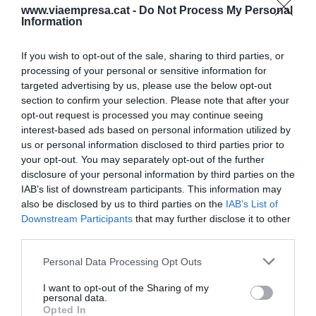
www.viaempresa.cat -
Do Not Process My Personal
bous i esquelles electorals i donant un cert respir
Information
als homes de negre de Brussel·les.
If you wish to opt-out of the sale, sharing to third parties, or
processing of your personal or sensitive information for
Que no us enganyin amb el
targeted advertising by us, please use the below opt-out
tema de la dieta
section to confirm your selection. Please note that after your
opt-out request is processed you may continue seeing
mediterrània, la causa real
interest-based ads based on personal information utilized by
us or personal information disclosed to third parties prior to
de la longevitat a Espanya
your opt-out. You may separately opt-out of the further
disclosure of your personal information by third parties on the
és el magnífic sistema
IAB’s list of downstream participants. This information may
also be disclosed by us to third parties on the
IAB’s List of
sanitari que tenim
Downstream Participants
that may further disclose it to other
third parties.
Bàsicament, el model de la
Personal Data Processing Opt Outs
reforma se centra a rebaixar les pensions
I want to opt-out of the Sharing of my
màximes de forma progressiva, allargar l'edat de
personal data.
jubilació i augmentar els impostos al treball que
Opted In