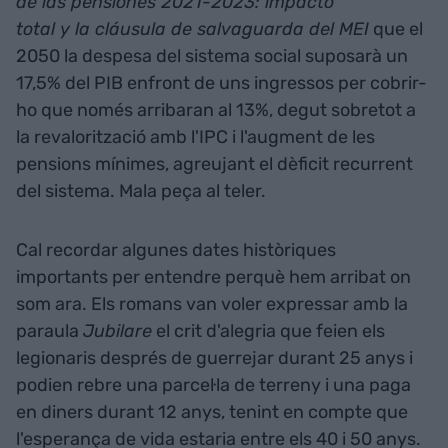
de las pensiones 2021-2023: impacto
total y la cláusula de salvaguarda del MEI
que el
2050 la despesa del sistema social suposarà un
17,5% del PIB enfront de uns ingressos per cobrir-
ho que només arribaran al 13%, degut sobretot a
la revalorització amb l'IPC i l'augment de les
pensions mínimes, agreujant el dèficit recurrent
del sistema. Mala peça al teler.
Cal recordar algunes dates històriques
importants per entendre perquè hem arribat on
som ara. Els romans van voler expressar amb la
paraula
Jubilare
el crit d'alegria que feien els
legionaris després de guerrejar durant 25 anys i
podien rebre una parcel·la de terreny i una paga
en diners durant 12 anys, tenint en compte que
l'esperança de vida estaria entre els 40 i 50 anys.