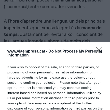
(i comercial) entre comprador i venedor.
A l’hora d’aprendre una llengua, un dels principals
impediments que exposa la gent és la
manca de
temps
. Justament per evitar això, i conscient de
les llargues jornades laborals de molts dels
treballadors d’aquests negocis, el CPNL ha fet un
www.viaempresa.cat -
Do Not Process My Personal
esforç d’adaptació a les seves necessitats. Un o
Information
dos cops per setmana, un tècnic del CPNL va a
l’establiment en l’horari que vagi millor al
If you wish to opt-out of the sale, sharing to third parties, or
processing of your personal or sensitive information for
propietari o treballadors. En total, hi fan 10
targeted advertising by us, please use the below opt-out
sessions de 15 minuts cadascuna, i fan seguiment
section to confirm your selection. Please note that after your
de l’evolució de l’aprenent. Un altre aspecte
opt-out request is processed you may continue seeing
interest-based ads based on personal information utilized by
positiu de fer la formació a l’establiment és que es
us or personal information disclosed to third parties prior to
pot comptar amb la participació i complicitat dels
your opt-out. You may separately opt-out of the further
clients per començar a practicar el català. A
disclosure of your personal information by third parties on the