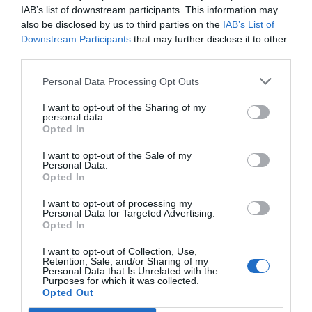
través de materials divulgatius, se’ls insta a
IAB’s list of downstream participants. This information may
also be disclosed by us to third parties on the
IAB’s List of
participar activament en el procés
Downstream Participants
that may further disclose it to other
d’aprenentatge, principalment mitjançant tres
third parties.
accions senzilles: parlar en català com a primera
Personal Data Processing Opt Outs
tria, no canviar de llengua automàticament i fer
preguntes senzilles al comerciant. Ser conscients
I want to opt-out of the Sharing of my
personal data.
de l’interès dels botiguers per aprendre l’idioma
Opted In
els connecta amb ells i fa que tinguin més ganes
I want to opt-out of the Sale of my
d’ajudar-los en el procés.
Personal Data.
Opted In
Durant el 2022, quan el projecte es va consolidar,
I want to opt-out of processing my
Personal Data for Targeted Advertising.
117 establiments i 222 comerciants se’n van
Opted In
beneficiar. D’entre els diversos establiments que
I want to opt-out of Collection, Use,
s’hi han acollit, principalment bars, fruiteries i
Retention, Sale, and/or Sharing of my
Personal Data that Is Unrelated with the
botigues de queviures, una cinquantena són
Purposes for which it was collected.
Opted Out
supermercats franquiciats d’una gran cadena.