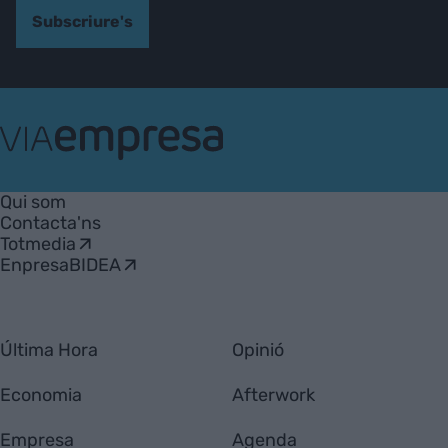
Subscriure's
VIA
Empresa
Qui som
Contacta'ns
Totmedia
EnpresaBIDEA
Última Hora
Opinió
Economia
Afterwork
Empresa
Agenda