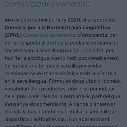
comprador i venedor.
Així és com va néixer, l'any 2020, el projecte del
Consorci per a la Normalització Lingüística
(CPNL)
Comerços aprenents
: d’una banda, per
donar resposta al dret de la població catalana de
ser atesa en la seva llengua i, per una altra, per
facilitar als botiguers amb molt poc coneixement
del català una formació senzilla per poder
relacionar-se de manera bàsica amb la clientela
en la seva llengua. Fórmules de salutació i comiat,
vocabulari dels productes, números per indicar-
ne el preu o els dies de la setmana és part del que
s’ensenya als comerciants. A banda d’ensenyar-
los català bàsic també es treballa la sensibilització
lingüística: l’actitud és clau i un aparentment
senzill “bon dia” pot canviar la dinàmica personal