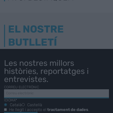
EL NOSTRE
BUTLLETÍ
Les nostres millors
històries, reportatges i
entrevistes.
CORREU ELECTRÒNIC
IDIOMA*
Català
Castellà
He llegit i accepto el
tractament de dades
.