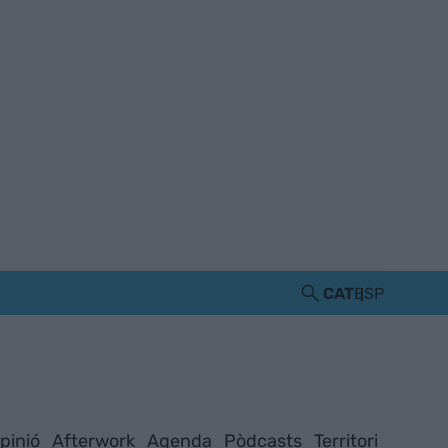
CAT
ESP
pinió
Afterwork
Agenda
Pòdcasts
Territori