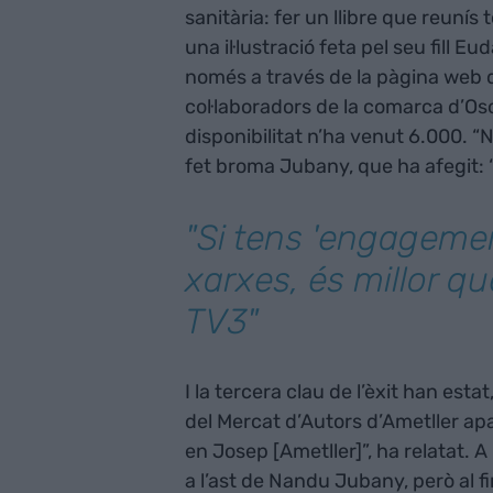
sanitària: fer un llibre que reun
una il·lustració feta pel seu fill Eu
només a través de la pàgina web 
col·laboradors de la comarca d’O
disponibilitat n’ha venut 6.000. “No
fet broma Jubany, que ha afegit: “
"Si tens 'engagemen
xarxes, és millor qu
TV3"
I la tercera clau de l’èxit han esta
del Mercat d’Autors d’Ametller ap
en Josep [Ametller]”, ha relatat. A
a l’ast de Nandu Jubany, però al f