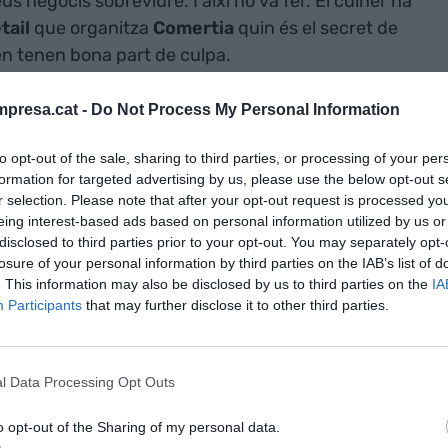
s negocis sobreviure. I així ho va fer. El cuiner ha
tail
que organitza
Comertia
quin és el secret de
 en tenen bona part de culpa.
presa.cat -
Do Not Process My Personal Information
ó del seu nou llibre –elaborat durant el
ues novetats. Una serà realitat la setmana que ve:
to opt-out of the sale, sharing to third parties, or processing of your per
r Origen i Bon Preu s’hi sumaran els canelons.
formation for targeted advertising by us, please use the below opt-out s
a: “M’estic plantejant que hauré de tenir una
r selection. Please note that after your opt-out request is processed y
i venir a treballar amb nosaltres per la formació
eing interest-based ads based on personal information utilized by us or
disclosed to third parties prior to your opt-out. You may separately opt-
losure of your personal information by third parties on the IAB’s list of
. This information may also be disclosed by us to third parties on the
IA
Participants
that may further disclose it to other third parties.
potes de negoci, l’univers Jubany ha sortit
e aquest 2021 marcarà un rècord de facturació fins
s projectes que va anar engegant durant el
l Data Processing Opt Outs
rs han servit per reanimar una empresa que ho
van haver de tancar tots els restaurants i
o opt-out of the Sharing of my personal data.