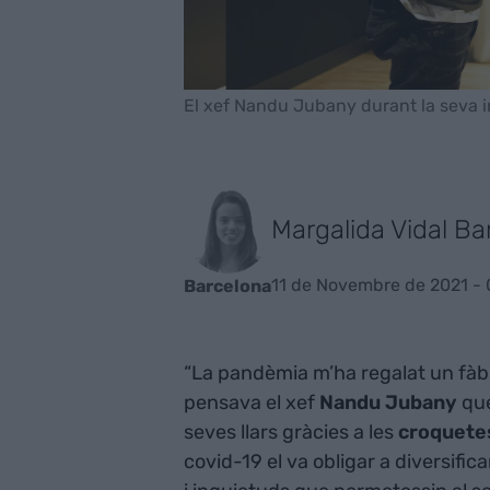
El xef Nandu Jubany durant la seva in
Margalida Vidal Ba
11 de Novembre de 2021 - 
Barcelona
“La pandèmia m’ha regalat un fàbr
pensava el xef
Nandu Jubany
que
seves llars gràcies a les
croquete
covid-19 el va obligar a diversifica