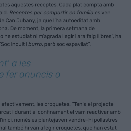
ís totes aquestes receptes. Cada plat compta amb
dald.
Receptes per compartir en família
es ven
de Can Jubany, ja que l’ha autoeditat amb
sona. De moment, la primera setmana de
 he estudiat ni m’agrada llegir i ara faig llibres”, ha
Soc incult i
burro
, però soc espavilat”.
t' a les
e fer anuncis a
t, efectivament, les croquetes. “Tenia el projecte
arcat i durant el confinament el vam reactivar amb
 l’inici, només es plantejaven vendre-hi pollastres
inal també hi van afegir croquetes, que han estat