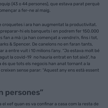
’equip (43 o 44 persones), que estava parat perquè
començar a fer-ne al maig.
e croquetes i ara han augmentat la productivitat.
 preparar-hi els banquets i en podrem fer 150.000
es fan a mà i ja han començat a vendre’n, fins i tot,
Marks & Spencer. De canelons no en faran tants,
ar a entre vuit i 10 milions l’any. “Jo estava molt bé
gut la covid-19 no hauria entrat en tot això”, ha
a és que tots els negocis han anat tornant a la
, creixen sense parar: “Aquest any ens està essent
n persones”
 el xef quan es va confinar a casa com la resta de