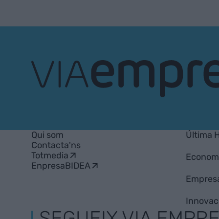
VIA
Empresa
Qui som
Última 
Contacta'ns
Totmedia
Econom
EnpresaBIDEA
Empres
Innovac
SEGUEIX VIA EMPR