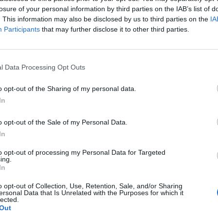
ica en viu en format de col·laboració público-
losure of your personal information by third parties on the IAB’s list of
e sales de concerts,
. This information may also be disclosed by us to third parties on the
IA
Participants
that may further disclose it to other third parties.
 organitzades per ajuntaments, així com la
rivat, l'activitat objecte de la subvenció ha
l Data Processing Opt Outs
ts a territori català. Si el sol·licitant és un
rà de complir amb el requisit d'haver celebrat un
o opt-out of the Sharing of my personal data.
 pagament als seus locals. L'import de la
In
00 i els 15.000 euros segons les necessitats i la
o opt-out of the Sale of my Personal Data.
In
to opt-out of processing my Personal Data for Targeted
nt preferida de Google de forma
ing.
ACTIVAR ARA
In
ícies d'actualitat
o opt-out of Collection, Use, Retention, Sale, and/or Sharing
ersonal Data that Is Unrelated with the Purposes for which it
lected.
Out