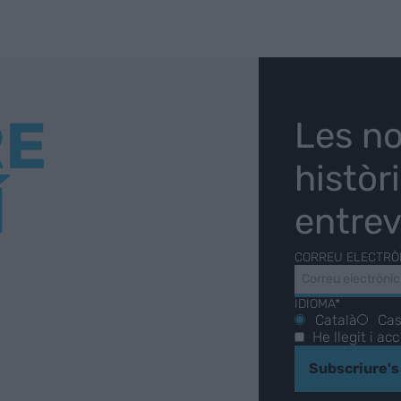
RE
Les no
històr
Í
entrev
CORREU ELECTRÒ
IDIOMA*
Català
Cas
He llegit i ac
Subscriure's