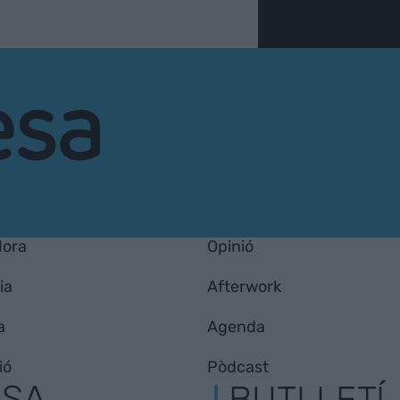
Hora
Opinió
ia
Afterwork
a
Agenda
ió
Pòdcast
ESA
BUTLLETÍ