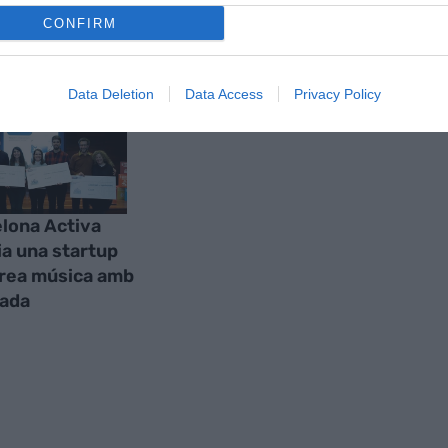
S
CONFIRM
Data Deletion
Data Access
Privacy Policy
lona Activa
a una startup
rea música amb
rada