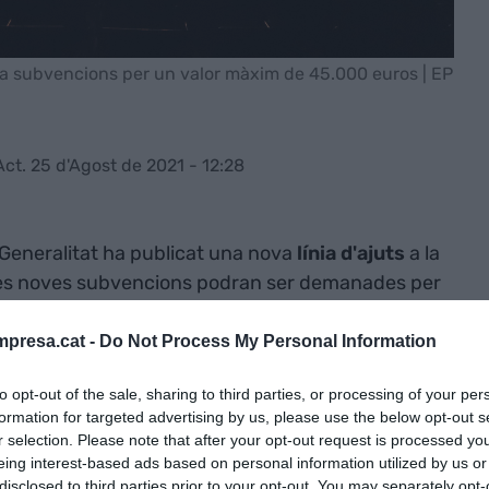
 a subvencions per un valor màxim de 45.000 euros | EP
Act. 25 d'Agost de 2021 - 12:28
 Generalitat ha publicat una nova
línia d'ajuts
a la
Les noves subvencions podran ser demanades per
ical professional desenvolupat a partir de l'1 de
e 2021. El període de sol·licitud d'ajuts, segons la
presa.cat -
Do Not Process My Personal Information
 el
12
d'agost
i el
14 de setembre.
to opt-out of the sale, sharing to third parties, or processing of your per
formation for targeted advertising by us, please use the below opt-out s
000 euros i cobreix la contractació artística dels
r selection. Please note that after your opt-out request is processed y
ganitzades per ajuntaments i entitats que
eing interest-based ads based on personal information utilized by us or
disclosed to third parties prior to your opt-out. You may separately opt-