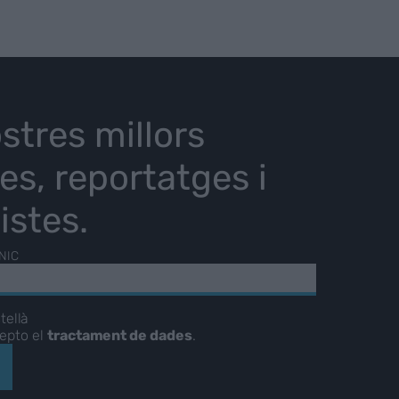
stres millors
ies, reportatges i
istes.
NIC
tellà
cepto el
tractament de dades
.