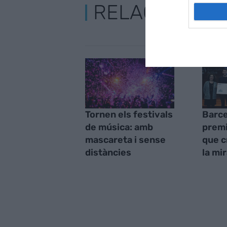
RELACIONADE
Tornen els festivals
Barce
de música: amb
premi
mascareta i sense
que c
distàncies
la mi