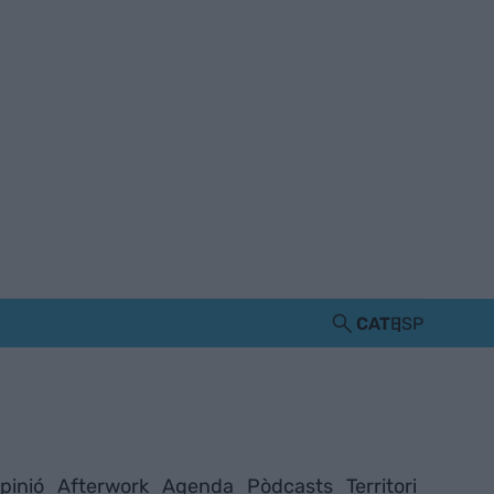
CAT
ESP
pinió
Afterwork
Agenda
Pòdcasts
Territori