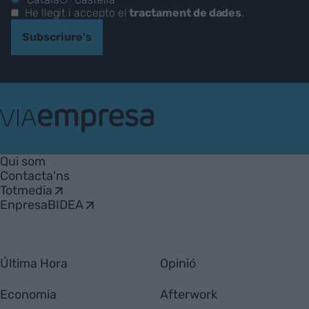
He llegit i accepto el
tractament de dades
.
Subscriure's
VIA
Empresa
Qui som
Contacta'ns
Totmedia
EnpresaBIDEA
Última Hora
Opinió
Economia
Afterwork