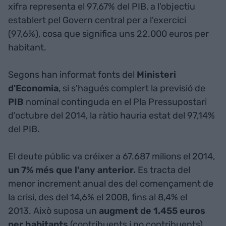
xifra representa el 97,67% del PIB, a l'objectiu
establert pel Govern central per a l'exercici
(97,6%), cosa que significa uns 22.000 euros per
habitant.
Segons han informat fonts del
Ministeri
d'Economia
, si s'hagués complert la previsió de
PIB
nominal continguda en el Pla Pressupostari
d'octubre del 2014, la ràtio hauria estat del 97,14%
del PIB.
El deute públic va créixer a 67.687 milions el 2014,
un 7% més que l'any anterior.
Es tracta del
menor increment anual des del començament de
la crisi, des del 14,6% el 2008, fins al 8,4% el
2013. Això suposa un
augment de 1.455 euros
per habitants
(contribuents i no contribuents).