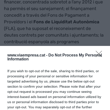
financer, concentrada sobretot a l'any 2012 i que
ha permès el seu sanejament; el finançament
concedit a través del Fons de Pagament a
Proveïdors i el
Fons de Liquiditat Autonòmica
(FLA), que ha suposat el reconeixement de
deutes contrets per comunitats i ajuntaments; la
contribució espanyola als programes
d'assistència financera de Grècia, Portugal i
Irlanda, i el Fons d'Amortització del Dèficit Elèctric
www.viaempresa.cat -
Do Not Process My Personal
Information
(FADE).
If you wish to opt-out of the sale, sharing to third parties, or
Començarà a estabilitzar-se enguany
processing of your personal or sensitive information for
L'esforç de consolidació fiscal portat a terme pel
targeted advertising by us, please use the below opt-out
section to confirm your selection. Please note that after your
Govern central des del començament de la
opt-out request is processed you may continue seeing
legislatura permetrà que la ràtio deute/PIB
interest-based ads based on personal information utilized by
comenci a estabilitzar-se a partir del 2015, segons
us or personal information disclosed to third parties prior to
your opt-out. You may separately opt-out of the further
les projeccions del departament que encapçala