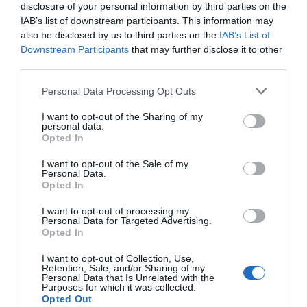
disclosure of your personal information by third parties on the
Luis de Guindos
.
IAB’s list of downstream participants. This information may
also be disclosed by us to third parties on the
IAB’s List of
És, en tot cas, una taxa sostenible segons el parer
Downstream Participants
that may further disclose it to other
third parties.
d'Economia, tenint en compte que
Espanya es
finança ara als costos més baixos de la història
.
Personal Data Processing Opt Outs
El passat exercici es va tancar amb un cost mitjà
I want to opt-out of the Sharing of my
d'emissió de l'1,52%, gairebé un punt per sota del
personal data.
Opted In
tancament del 2013. Aquesta tendència continua
al començament d'any, amb una taxa mitjana al
I want to opt-out of the Sale of my
Personal Data.
tancament de febrer de l'1,10%.
Opted In
I want to opt-out of processing my
Aquest abaratiment dels costos d'emissió i la
Personal Data for Targeted Advertising.
Opted In
millora de les condicions de finançament de
l'economia espanyola juntament amb una
I want to opt-out of Collection, Use,
Retention, Sale, and/or Sharing of my
adequada gestió per part del Tresor públic
han
Personal Data that Is Unrelated with the
Purposes for which it was collected.
permès estalvis en el pressupost de despeses
Opted Out