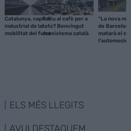
Catalunya, capital
Adéu al cafè per a
"La nova mob
industrial de la
tots? Benvingut
de Barcelon
mobilitat del futur
ecosistema català
matarà el co
l'automoció"
ELS MÉS LLEGITS
AVUI DESTAQUEM