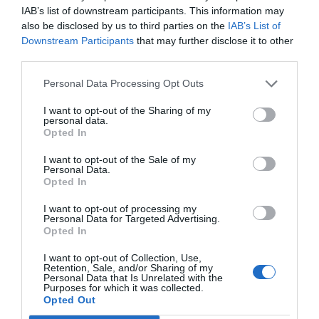
amb el fet que el 95,5% dels economistes
IAB’s list of downstream participants. This information may
considera que l’economia catalana està pitjor que
also be disclosed by us to third parties on the
IAB’s List of
Downstream Participants
that may further disclose it to other
fa un any fruit de l’impacte de la covid-19, mentre
third parties.
que la previsió de més de les dues terceres parts
(67,7%) dels economistes és que l’economia
Personal Data Processing Opt Outs
catalana en aquest segon trimestre del 2020
I want to opt-out of the Sharing of my
continuarà tendint a empitjorar.
personal data.
Opted In
I want to opt-out of the Sale of my
A això s'hi suma que un 44,4% dels
Personal Data.
economistes creu que el PIB català registrarà una
Opted In
caiguda interanual d'almenys un 10% aquest
I want to opt-out of processing my
2020 a causa de la crisi del coronavirus, més d'un
Personal Data for Targeted Advertising.
Opted In
punt per sobre les últimes previsions realitzades
per la Generalitat. Però les perspectives de futur
I want to opt-out of Collection, Use,
Retention, Sale, and/or Sharing of my
no són tan negres com ara i, com recorda el
Personal Data that Is Unrelated with the
Purposes for which it was collected.
responsable tècnic de l'estudi,
Xavier Segura
,
Opted Out
"estem davant una crisi on les expectatives són