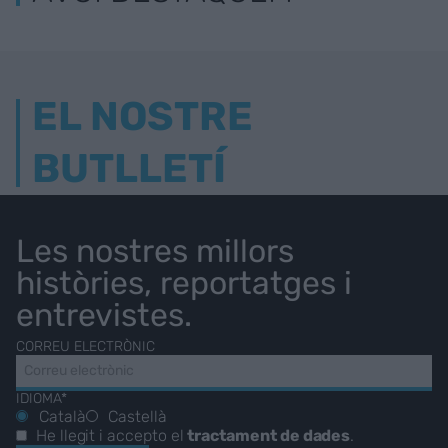
EL NOSTRE
BUTLLETÍ
Les nostres millors
històries, reportatges i
entrevistes.
CORREU ELECTRÒNIC
IDIOMA*
Català
Castellà
He llegit i accepto el
tractament de dades
.