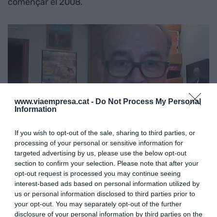
començar el 2008.
www.viaempresa.cat -
Do Not Process My Personal
Information
If you wish to opt-out of the sale, sharing to third parties, or
processing of your personal or sensitive information for
targeted advertising by us, please use the below opt-out
section to confirm your selection. Please note that after your
El degà del Col·legi d'Economistes de Catalunya,
opt-out request is processed you may continue seeing
Anton Gasol
interest-based ads based on personal information utilized by
us or personal information disclosed to third parties prior to
your opt-out. You may separately opt-out of the further
De fet, la davallada de la confiança ja va en línia
disclosure of your personal information by third parties on the