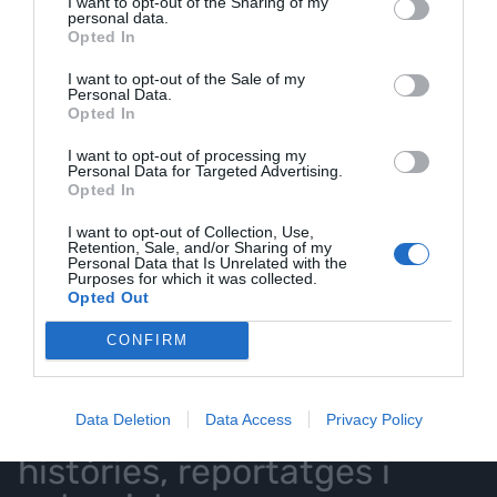
I want to opt-out of the Sharing of my
personal data.
Opted In
ELS MÉS LLEGITS
I want to opt-out of the Sale of my
Personal Data.
Opted In
AVUI DESTAQUEM
I want to opt-out of processing my
Personal Data for Targeted Advertising.
Opted In
I want to opt-out of Collection, Use,
Retention, Sale, and/or Sharing of my
Personal Data that Is Unrelated with the
EL NOSTRE
Purposes for which it was collected.
Opted Out
BUTLLETÍ
CONFIRM
Data Deletion
Data Access
Privacy Policy
Les nostres millors
històries, reportatges i