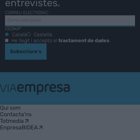
entrevistes.
CORREU ELECTRÒNIC
IDIOMA*
Català
Castellà
He llegit i accepto el
tractament de dades
.
Subscriure's
VIA
Empresa
Qui som
Contacta'ns
Totmedia
EnpresaBIDEA