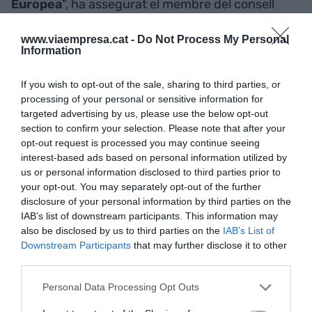
Europea
", ha assegurat el membre del consell
executiu del BCE, Yves Mersch.
www.viaempresa.cat -
Do Not Process My Personal
Information
Amb l'entrada de Letònia aquest 2014, ja hi ha 18
països i 334 milions de persones a la Unió Europea
If you wish to opt-out of the sale, sharing to third parties, or
que utilitzen l'
euro
.
processing of your personal or sensitive information for
targeted advertising by us, please use the below opt-out
section to confirm your selection. Please note that after your
Afegir
VIA Empresa
com a font preferida de
opt-out request is processed you may continue seeing
Google de forma gratuïta
interest-based ads based on personal information utilized by
Estigues informat amb les últimes notícies d'actualitat
us or personal information disclosed to third parties prior to
ACTIVAR ARA
your opt-out. You may separately opt-out of the further
disclosure of your personal information by third parties on the
IAB’s list of downstream participants. This information may
also be disclosed by us to third parties on the
IAB’s List of
Downstream Participants
that may further disclose it to other
third parties.
Personal Data Processing Opt Outs