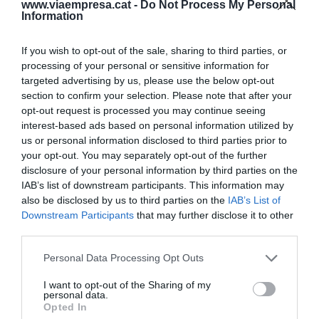
representat el 14%, i calculen arribar al 20% el
www.viaempresa.cat -
Do Not Process My Personal
Information
2020, una quota semblant a la de ports del nord
com Hamburg.
If you wish to opt-out of the sale, sharing to third parties, or
processing of your personal or sensitive information for
Girona, àrea d'influència
targeted advertising by us, please use the below opt-out
section to confirm your selection. Please note that after your
Cambra ha recordat que la demarcació de Girona
opt-out request is processed you may continue seeing
és "àrea d'influència immediata" del Port de
interest-based ads based on personal information utilized by
Barcelona, i que és important identificar tres o
us or personal information disclosed to third parties prior to
quatre terminals intermodals a Catalunya, una de
your opt-out. You may separately opt-out of the further
disclosure of your personal information by third parties on the
les quals podria ser el
centre intermodal del Far-
IAB’s list of downstream participants. This information may
Vilamalla
(Girona).
also be disclosed by us to third parties on the
IAB’s List of
Downstream Participants
that may further disclose it to other
third parties.
Així mateix, ha reclamat
fer arribar l'ample de via
internacional de Figueres
(Girona) a Portbou
Personal Data Processing Opt Outs
(Girona), una possibilitat que defensen des de la
I want to opt-out of the Sharing of my
Cambra de Comerç
per possibilitar un enllaç
personal data.
Opted In
ferroviari amb Europa -primer pas per consolidar