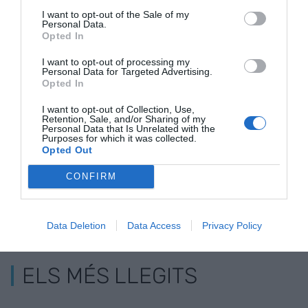
el Corredor del Mediterrani- i eliminar els combois
I want to opt-out of the Sale of my
Personal Data.
de mercaderies de la via d'alta velocitat.
Opted In
I want to opt-out of processing my
Afegir
VIA Empresa
com a font preferida de
Personal Data for Targeted Advertising.
Google de forma gratuïta
Opted In
Estigues informat amb les últimes notícies d'actualitat
ACTIVAR ARA
I want to opt-out of Collection, Use,
Retention, Sale, and/or Sharing of my
Personal Data that Is Unrelated with the
Purposes for which it was collected.
Opted Out
CONFIRM
Data Deletion
Data Access
Privacy Policy
ELS MÉS LLEGITS