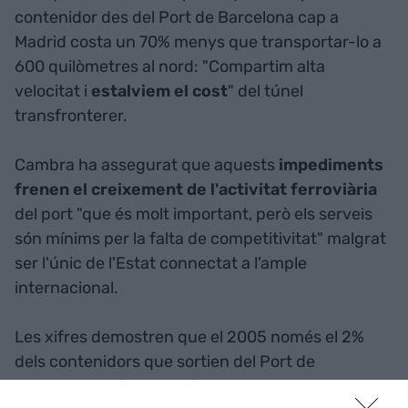
contenidor des del Port de Barcelona cap a
Madrid costa un 70% menys que transportar-lo a
600 quilòmetres al nord: "Compartim alta
velocitat i
estalviem el cost
" del túnel
transfronterer.
Cambra ha assegurat que aquests
impediments
frenen el creixement de l'activitat ferroviària
del port "que és molt important, però els serveis
són mínims per la falta de competitivitat" malgrat
ser l'únic de l'Estat connectat a l'ample
internacional.
Les xifres demostren que el 2005 només el 2%
dels contenidors que sortien del Port de
Barcelona ho feien per ferrocarril, el 2014 han