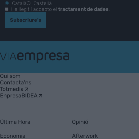
Català
Castellà
He llegit i accepto el
tractament de dades
.
Subscriure's
VIA
Empresa
Qui som
Contacta'ns
Totmedia
EnpresaBIDEA
Última Hora
Opinió
Economia
Afterwork