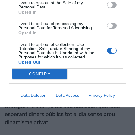
I want to opt-out of the Sale of my
Personal Data.
Opted In
Foto: Jordi Borràs
I want to opt-out of processing my
Personal Data for Targeted Advertising.
Opted In
I want to opt-out of Collection, Use,
Retention, Sale, and/or Sharing of my
Personal Data that Is Unrelated with the
Hem de fer una Europa a dos nivells?
Purposes for which it was collected.
Opted Out
El problema és que només hi ha un nivell:
d'Alemanya cap amunt. Només Catalunya, el País
CONFIRM
Basc i la Llombardia estem convergint amb la UE.
Milà està convergint amb Munic i allunyant-se de
Data Deletion
Data Access
Privacy Policy
Nàpols, igual que Barcelona convergeix amb
Stuttgart i s'allunya del sud subsidiat que està
esperant diners públics tot el dia sense prou
dinamisme privat.