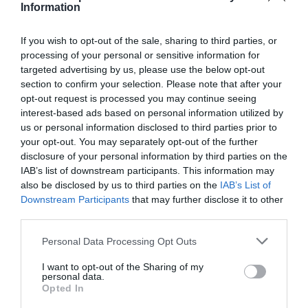
Information
poc en una entrevista que la globalització és el
millor que li ha passat a Europa i que estan
If you wish to opt-out of the sale, sharing to third parties, or
reduint el dèficit i el deute públic. I ho diu un
processing of your personal or sensitive information for
targeted advertising by us, please use the below opt-out
socialdemòcrata! L'esquerra nòrdica no té res a
section to confirm your selection. Please note that after your
veure amb la dreta del sud, que és molt més
opt-out request is processed you may continue seeing
populista. Un diputat verd alemany un dia em va
interest-based ads based on personal information utilized by
demanar que li firmés una esmena. Me la miro i li
us or personal information disclosed to third parties prior to
your opt-out. You may separately opt-out of the further
dic: "No te la puc signar, que em crucificarien fins i
disclosure of your personal information by third parties on the
tot els meus". L'esmena proposava sancions a
IAB’s list of downstream participants. This information may
països amb atur juvenil excessiu per falta de
also be disclosed by us to third parties on the
IAB’s List of
Downstream Participants
that may further disclose it to other
reformes laborals. Això un verd alemany!
third parties.
Personal Data Processing Opt Outs
I want to opt-out of the Sharing of my
personal data.
Opted In