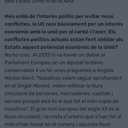
dels Estats Units ni de la Xina.
Més enllà de l'interès polític per evitar nous
conflictes, la UE neix bàsicament per un interès
econòmic amb la unió per al carbó i l'acer. Els
conflictes polítics actuals estan fent oblidar als
Estats aquest potencial econòmic de la Unió?
No ho crec. Al 2013 hi va haver un debat al
Parlament Europeu on un diputat britànic
conservador li va fer unes preguntes a Angela
Merkel dient: "Nosaltres volem seguir aprofundint
en el
Single Market,
volem millorar la lliure
circulació de persones, mercaderies, capitals i
serveis perquè això és el que tot el món copia de
nosaltres". El gran èxit europeu del segle XX és la
lliure circulació; i la resta d'unions que s'han fet al
món s'han basat en el comerç i aquesta lliure