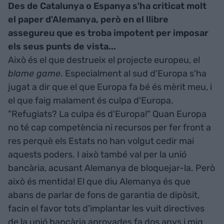
Des de Catalunya o Espanya s'ha criticat molt
el paper d'Alemanya, però en el llibre
assegureu que es troba impotent per imposar
els seus punts de vista...
Això és el que destrueix el projecte europeu, el
blame game
. Especialment al sud d'Europa s'ha
jugat a dir que el que Europa fa bé és mèrit meu, i
el que faig malament és culpa d'Europa.
"Refugiats? La culpa és d'Europa!" Quan Europa
no té cap competència ni recursos per fer front a
res perquè els Estats no han volgut cedir mai
aquests poders. I això també val per la unió
bancària, acusant Alemanya de bloquejar-la. Però
això és mentida! El que diu Alemanya és que
abans de parlar de fons de garantia de dipòsit,
facin el favor tots d'implantar les vuit directives
de la unió bancària aprovades fa dos anys i mig.