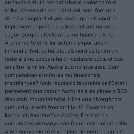
en taxes d'atur i mercat laboral. Holanda té el
millor sistema de morositat del món, fem una
directiva copiant el seu model que els nòrdics
implementen però els països del sud no volen
seguir perquè afecta a les multinacionals. O
Alemanya té el millor sistema exportador;
Finlàndia, l'educatiu, etc. Els nòrdics tenen un
federalisme cooperatiu on cadascú copia el que
un altre fa millor. Això al sud no interessa. Com
competeixen al món les multinacionals
madrilenyes? Amb regulació favorable de l'Estat i
permetent que paguin factures a les pimes a 300
dies amb impunitat total. Hi ha una divergència
cultural que està trencant la UE. Quan es va
llançar el
Quantitative Easing
, fins i tot els
comunistes alemanys van fer un comunicat crític.
A Alemanya ningú el va aplaudir mentre aquí era