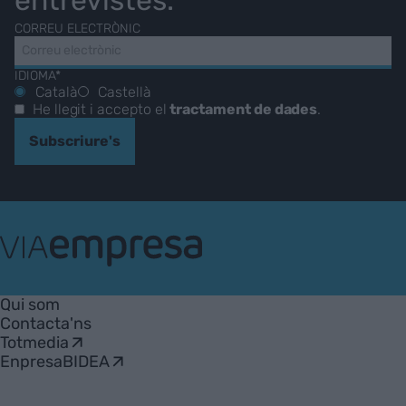
CORREU ELECTRÒNIC
IDIOMA*
Català
Castellà
He llegit i accepto el
tractament de dades
.
Subscriure's
VIA
Empresa
Qui som
Contacta'ns
Totmedia
EnpresaBIDEA