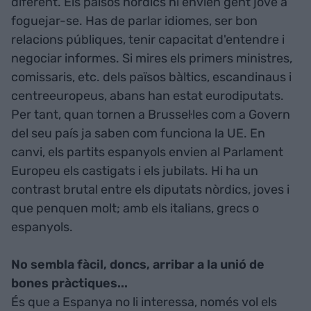
diferent. Els països nòrdics hi envien gent jove a
foguejar-se. Has de parlar idiomes, ser bon
relacions públiques, tenir capacitat d'entendre i
negociar informes. Si mires els primers ministres,
comissaris, etc. dels països bàltics, escandinaus i
centreeuropeus, abans han estat eurodiputats.
Per tant, quan tornen a Brussel·les com a Govern
del seu país ja saben com funciona la UE. En
canvi, els partits espanyols envien al Parlament
Europeu els castigats i els jubilats. Hi ha un
contrast brutal entre els diputats nòrdics, joves i
que penquen molt; amb els italians, grecs o
espanyols.
No sembla fàcil, doncs, arribar a la unió de
bones pràctiques...
És que a Espanya no li interessa, només vol els