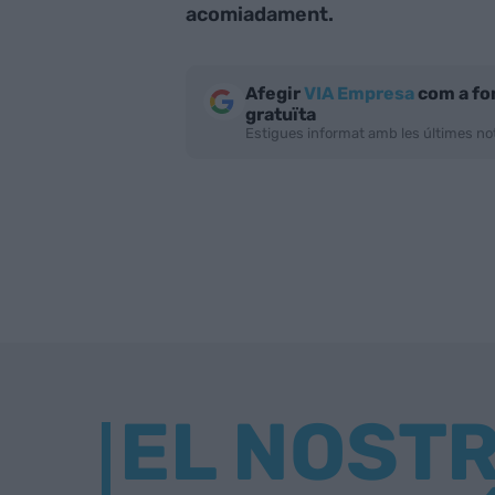
acomiadament.
Afegir
VIA Empresa
com a fo
gratuïta
Estigues informat amb les últimes not
EL NOST