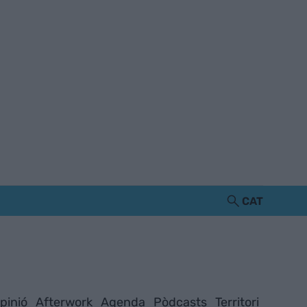
CAT
pinió
Afterwork
Agenda
Pòdcasts
Territori