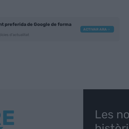
nt preferida de Google de forma
ACTIVAR ARA
ícies d'actualitat
RE
Les no
històr