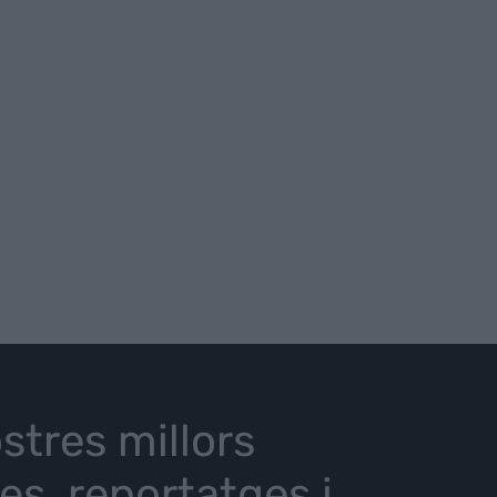
stres millors
ies, reportatges i