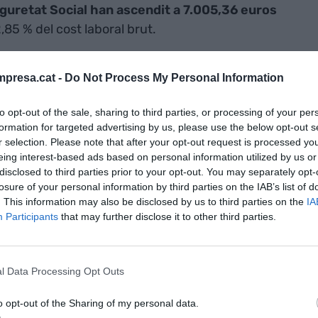
eguretat Social han ascendit a 7.005,36 euros
,85 % del cost laboral brut.
uros anuals es s'han destinat a beneficis socials,
presa.cat -
Do Not Process My Personal Information
reball com a transport o indumentària, 326,67
iadament i 99,88 a formació professional.
to opt-out of the sale, sharing to third parties, or processing of your per
formation for targeted advertising by us, please use the below opt-out s
r selection. Please note that after your opt-out request is processed y
 treballadors han regulat les seves condicions
eing interest-based ads based on personal information utilized by us or
u, un 0,9% menys que en el 2013.
disclosed to third parties prior to your opt-out. You may separately opt-
losure of your personal information by third parties on the IAB’s list of
. This information may also be disclosed by us to third parties on the
IA
Participants
that may further disclose it to other third parties.
rals
ls centres que es regulen per convenis
 seguits pels d'àmbit estatal i el d'àmbit inferior a
l Data Processing Opt Outs
o opt-out of the Sharing of my personal data.