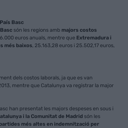
 País Basc
 Basc
són les regions amb
majors costos
36.000 euros anuals, mentre que
Extremadura i
os més baixos
, 25.163,28 euros i 25.502,17 euros,
ment dels costos laborals, ja que es van
013, mentre que Catalunya va registrar la major
Basc han presentat les majors despeses en sous i
atalunya i la Comunitat de Madrid
són les
partides més altes en indemnització per