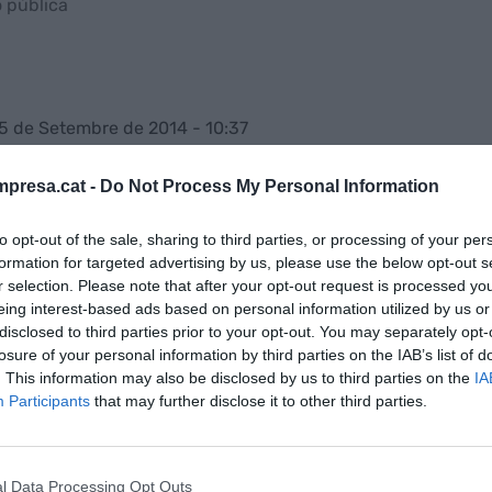
ó pública
15 de Setembre de 2014 - 10:37
presa.cat -
Do Not Process My Personal Information
 tren d'alta velocitat. El nombre de
viatgers
que
to opt-out of the sale, sharing to third parties, or processing of your per
a crescut un 15,5% mentre que els passatgers
formation for targeted advertising by us, please use the below opt-out s
r selection. Please note that after your opt-out request is processed y
eing interest-based ads based on personal information utilized by us or
ional d'Estadística
(
INE
), més de 3 milions
disclosed to third parties prior to your opt-out. You may separately opt-
losure of your personal information by third parties on the IAB’s list of
rt aeri
en aquest mes i un total de 2,7 milions han
. This information may also be disclosed by us to third parties on the
IA
(inclou l'
AVE
) per als seus desplaçaments.
Participants
that may further disclose it to other third parties.
 i transport marítim
l
ferrocarril
han decrescut un 3,3%, amb 44
l Data Processing Opt Outs