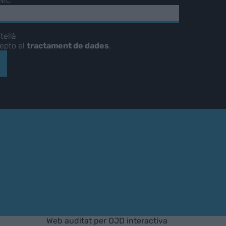
NIC
tellà
cepto el
tractament de dades
.
Web auditat per OJD interactiva