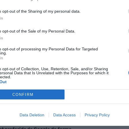
e la caiguda de viatgers a Rodalies (-4,3%) i a Mitja
o opt-out of the Sharing of my personal data.
In
r
autobús
també ha disminuït un 2,2%, mentre
o opt-out of the Sale of my Personal Data.
3,2% al mes de juliol.
In
to opt-out of processing my Personal Data for Targeted
 han utilitzat el
transport públic
s'ha mantingut
ing.
In
 l'any passat, amb 347,8 milions de passatgers.
o opt-out of Collection, Use, Retention, Sale, and/or Sharing
ersonal Data that Is Unrelated with the Purposes for which it
rt
urbà
ha augmentat un 1,1%, mentre que
lected.
Out
 de l'urbà, el
metropolità
ha avançat un 2,4% i el
CONFIRM
screcional s'ha incrementat un 1,3%, amb més de
juliol.
Data Deletion
Data Access
Privacy Policy