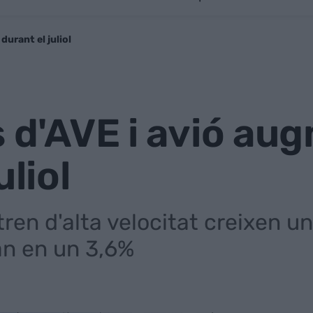
durant el juliol
s d'AVE i avió a
uliol
tren d'alta velocitat creixen 
an en un 3,6%