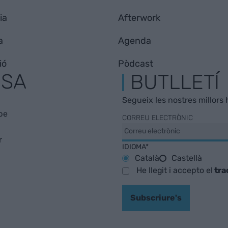
ia
Afterwork
a
Agenda
ió
Pòdcast
ESA
BUTLLETÍ
Segueix les nostres millors h
be
CORREU ELECTRÒNIC
r
IDIOMA*
Català
Castellà
He llegit i accepto el
tra
Subscriure's