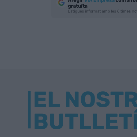
Afegir
VIA Empresa
com a fo
gratuïta
Estigues informat amb les últimes not
EL NOST
BUTLLET