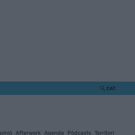
CAT
pinió
Afterwork
Agenda
Pòdcasts
Territori