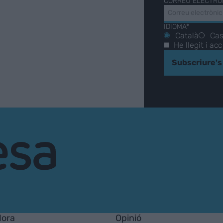
CORREU ELECTRÒ
IDIOMA*
Català
Cas
He llegit i ac
Subscriure's
Hora
Opinió