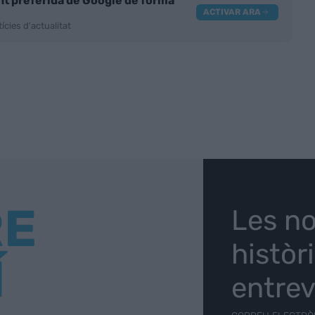
nt preferida de Google de forma
ACTIVAR ARA
ícies d'actualitat
RE
Les no
històr
Í
entrev