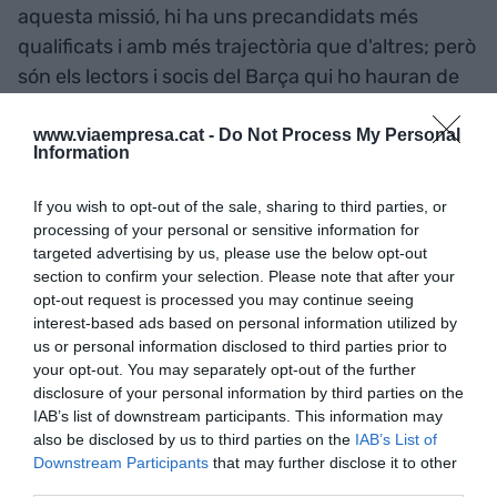
aquesta missió, hi ha uns precandidats més
qualificats i amb més trajectòria que d'altres; però
són els lectors i socis del Barça qui ho hauran de
decidir. Nosaltres només volem explicar qui és qui,
què és què i el perquè de tot plegat.
www.viaempresa.cat -
Do Not Process My Personal
Information
Quan es publicarà cada perfil?
If you wish to opt-out of the sale, sharing to third parties, or
processing of your personal or sensitive information for
targeted advertising by us, please use the below opt-out
5 de gener: Pere Riera
section to confirm your selection. Please note that after your
opt-out request is processed you may continue seeing
interest-based ads based on personal information utilized by
6 de gener: Lluís Fernàndez i Alà
us or personal information disclosed to third parties prior to
your opt-out. You may separately opt-out of the further
disclosure of your personal information by third parties on the
7 de gener: Toni Freixa
IAB’s list of downstream participants. This information may
also be disclosed by us to third parties on the
IAB’s List of
8 de gener: Xavier Vilajoana
Downstream Participants
that may further disclose it to other
third parties.