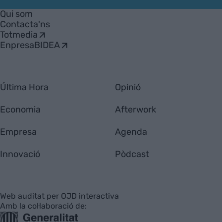
Empresa
Qui som
Contacta'ns
Totmedia
EnpresaBIDEA
Última Hora
Opinió
Economia
Afterwork
Empresa
Agenda
Innovació
Pòdcast
Web auditat per OJD interactiva
Amb la col·laboració de: