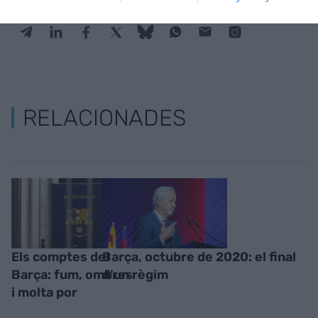
RELACIONADES
Els comptes del
Barça, octubre de 2020: el final
Barça: fum, ombres
d’un règim
i molta por