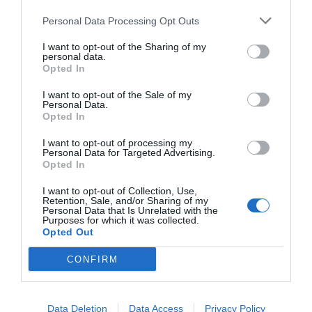
11 de gener: Jordi Farré i Muñoz
Personal Data Processing Opt Outs
I want to opt-out of the Sharing of my
personal data.
12 de gener: Emili Rousaud
Opted In
I want to opt-out of the Sale of my
13 de gener: Agustí Benedito
Personal Data.
Opted In
14 de gener: Víctor Font
I want to opt-out of processing my
Personal Data for Targeted Advertising.
Opted In
15 de gener: Joan Laporta
I want to opt-out of Collection, Use,
Retention, Sale, and/or Sharing of my
Personal Data that Is Unrelated with the
Purposes for which it was collected.
Opted Out
Afegir
VIA Empresa
com a font preferida de
Google de forma gratuïta
CONFIRM
Estigues informat amb les últimes notícies d'actualitat
ACTIVAR ARA
Data Deletion
Data Access
Privacy Policy