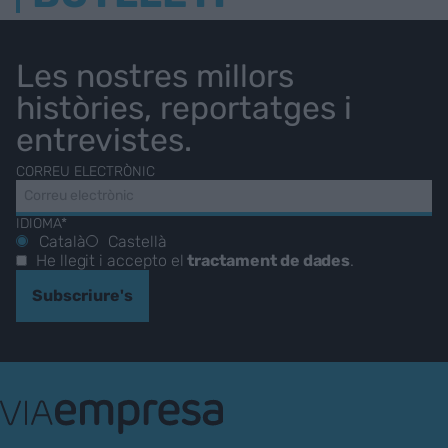
Les nostres millors
històries, reportatges i
entrevistes.
CORREU ELECTRÒNIC
IDIOMA*
Català
Castellà
He llegit i accepto el
tractament de dades
.
Subscriure's
VIA