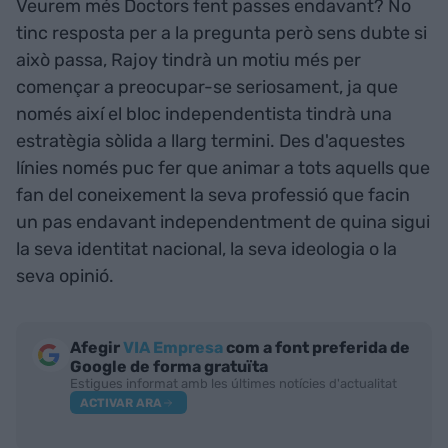
Veurem més Doctors fent passes endavant? No
tinc resposta per a la pregunta però sens dubte si
això passa, Rajoy tindrà un motiu més per
començar a preocupar-se seriosament, ja que
només així el bloc independentista tindrà una
estratègia sòlida a llarg termini. Des d'aquestes
línies només puc fer que animar a tots aquells que
fan del coneixement la seva professió que facin
un pas endavant independentment de quina sigui
la seva identitat nacional, la seva ideologia o la
seva opinió.
Afegir
VIA Empresa
com a font preferida de
Google de forma gratuïta
Estigues informat amb les últimes notícies d'actualitat
ACTIVAR ARA