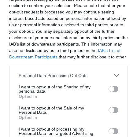
Moncloa d'utilitzar l'Imperi de la Llei contra el bloc
section to confirm your selection. Please note that after your
independentista. Paral·lelament, Amnistia
opt-out request is processed you may continue seeing
interest-based ads based on personal information utilized by
Internacional ha iniciat una campanya per
us or personal information disclosed to third parties prior to
defensar la Llibertat d'Expressió a Espanya
your opt-out. You may separately opt-out of the further
perquè l'organització considera que aquesta està
disclosure of your personal information by third parties on the
IAB’s list of downstream participants. This information may
en perill.
also be disclosed by us to third parties on the
IAB’s List of
Downstream Participants
that may further disclose it to other
Cada dia que passa
third parties.
Espanya està una mica més
Personal Data Processing Opt Outs
aïllada de la resta d'Europa
I want to opt-out of the Sharing of my
personal data.
Opted In
L'estratègia del president del Govern central,
I want to opt-out of the Sale of my
Personal Data.
Mariano Rajoy
, queda molt en dubte després
Opted In
d'aquesta setmana, en la que també hem sabut
I want to opt-out of processing my
que Suïssa ha autoritzat Puigdemont a viatjar al
Personal Data for Targeted Advertising.