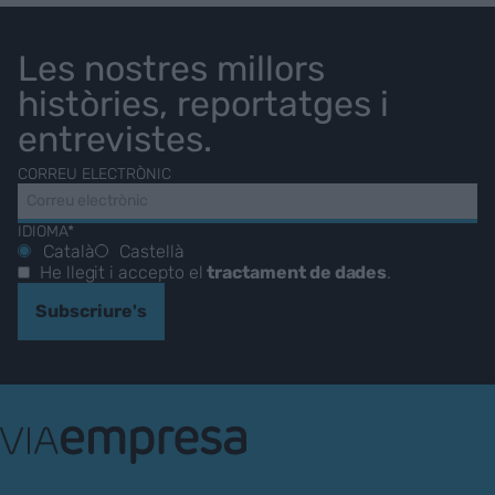
Les nostres millors
històries, reportatges i
entrevistes.
CORREU ELECTRÒNIC
IDIOMA*
Català
Castellà
He llegit i accepto el
tractament de dades
.
Subscriure's
VIA