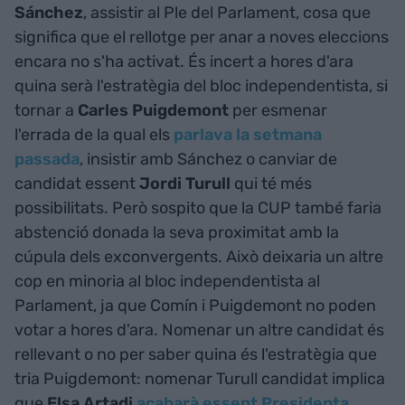
Sánchez
, assistir al Ple del Parlament, cosa que
significa que el rellotge per anar a noves eleccions
encara no s'ha activat. És incert a hores d'ara
quina serà l'estratègia del bloc independentista, si
tornar a
Carles Puigdemont
per esmenar
l'errada de la qual els
parlava la setmana
passada
, insistir amb Sánchez o canviar de
candidat essent
Jordi Turull
qui té més
possibilitats. Però sospito que la CUP també faria
abstenció donada la seva proximitat amb la
cúpula dels exconvergents. Això deixaria un altre
cop en minoria al bloc independentista al
Parlament, ja que Comín i Puigdemont no poden
votar a hores d'ara. Nomenar un altre candidat és
rellevant o no per saber quina és l'estratègia que
tria Puigdemont: nomenar Turull candidat implica
que
Elsa Artadi
acabarà essent Presidenta