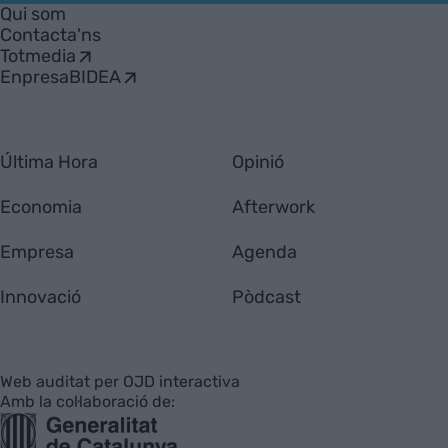
Empresa
Qui som
Contacta'ns
Totmedia
EnpresaBIDEA
Última Hora
Opinió
Economia
Afterwork
Empresa
Agenda
Innovació
Pòdcast
Web auditat per OJD interactiva
Amb la col·laboració de: