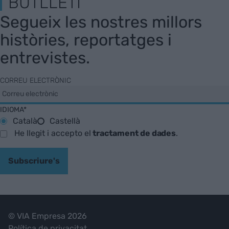
BUTLLETÍ
Segueix les nostres millors
històries, reportatges i
entrevistes.
CORREU ELECTRÒNIC
IDIOMA*
Català
Castellà
He llegit i accepto el
tractament de dades
.
Subscriure's
© VIA Empresa 2026
Política de privacitat