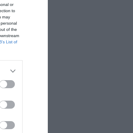
sonal or
ection to
ou may
 personal
out of the
 downstream
B’s List of