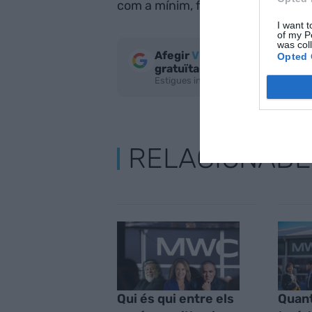
com a mínim, fins al 2030.
I want t
of my P
was col
Afegir
VIA Empresa
com a fo
Opted 
gratuïta
Estigues informat amb les últimes not
RELACIONADE
Qui és qui entre els
Quant