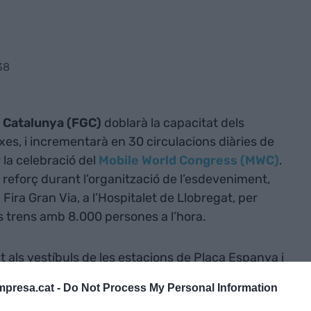
38
e Catalunya (FGC)
doblarà la capacitat dels
xes, i incrementarà en 30 circulacions diàries de
r la celebració del
Mobile World Congress (MWC)
.
 reforç durant l’organització de l’esdeveniment,
 Fira Gran Via, a l’Hospitalet de Llobregat, per
 trens amb 8.000 persones a l’hora.
at als vestíbuls de les estacions de Plaça Espanya i
st pla és “absorbir l’augment de la demanda”
presa.cat -
Do Not Process My Personal Information
a decisió que preveu facilitar l'accés a molts dels