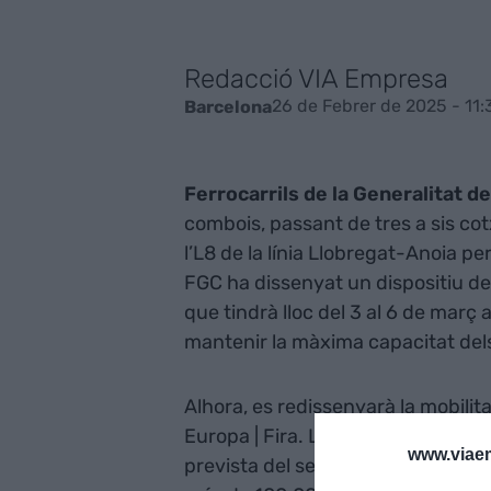
Redacció VIA Empresa
26 de Febrer de 2025 - 11:
Barcelona
Ferrocarrils de la Generalitat d
combois, passant de tres a sis cot
l’L8 de la línia Llobregat-Anoia pe
FGC ha dissenyat un dispositiu de
que tindrà lloc del 3 al 6 de març a
mantenir la màxima capacitat dels
Alhora, es redissenyarà la mobilit
Europa | Fira. La finalitat d’aque
www.viaem
prevista del servei. Es tracta d'un