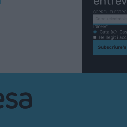
entrev
CORREU ELECTRÒ
IDIOMA*
Català
Cas
He llegit i ac
Subscriure's