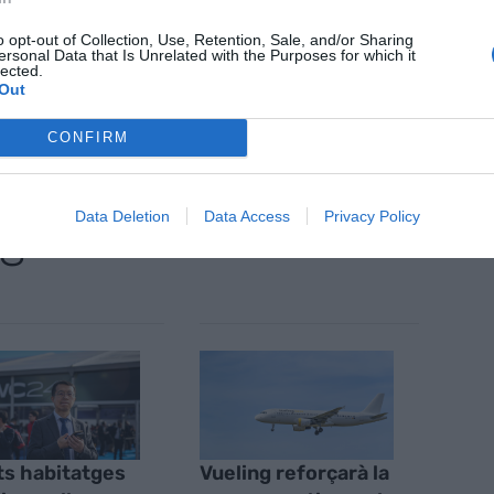
o opt-out of Collection, Use, Retention, Sale, and/or Sharing
ersonal Data that Is Unrelated with the Purposes for which it
lected.
nt preferida de Google de forma
Out
ACTIVAR ARA
ícies d'actualitat
CONFIRM
Data Deletion
Data Access
Privacy Policy
S
s habitatges
Vueling reforçarà la