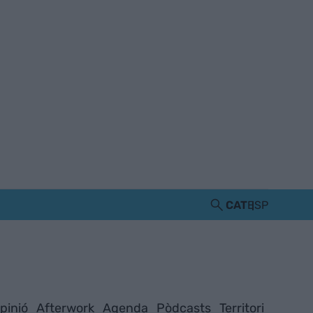
CAT
ESP
pinió
Afterwork
Agenda
Pòdcasts
Territori