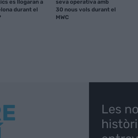
ics es llogaran a
seva operativa amb
lona durant el
30 nous vols durant el
?
MWC
RE
Les no
històr
Í