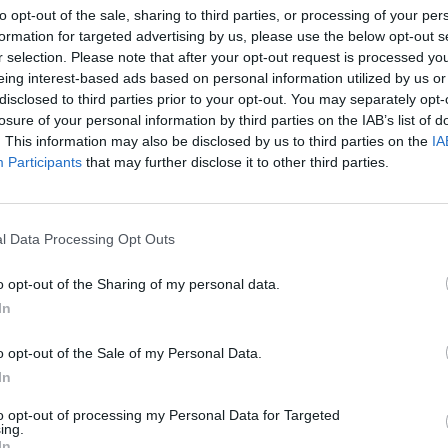
obile espera reunir en aquesta nova edició, que
to opt-out of the sale, sharing to third parties, or processing of your per
t Arena al recinte firal de Montjuïc.
formation for targeted advertising by us, please use the below opt-out s
r selection. Please note that after your opt-out request is processed y
eing interest-based ads based on personal information utilized by us or
disclosed to third parties prior to your opt-out. You may separately opt-
losure of your personal information by third parties on the IAB’s list of
 sap del Mobile World Congress 2025?
. This information may also be disclosed by us to third parties on the
IA
Participants
that may further disclose it to other third parties.
l Data Processing Opt Outs
o opt-out of the Sharing of my personal data.
In
alana des del 2006, on s'ha realitzat cada any -a
èmia- i, per tant, celebra la 19a edició. Després
o opt-out of the Sale of my Personal Data.
la majoria d’edat del congrés i de la primera
In
 Now (4YFN)
, el llistó és força elevat, però s’espera
to opt-out of processing my Personal Data for Targeted
 superar-se, i que ho continuï fent a Barcelona,
ing.
In