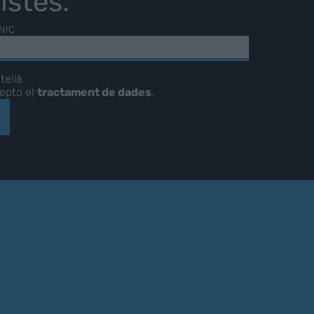
istes.
NIC
tellà
cepto el
tractament de dades
.