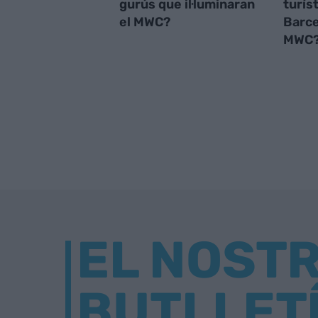
gurús que il·luminaran
turíst
el MWC?
Barce
MWC
EL NOST
BUTLLET