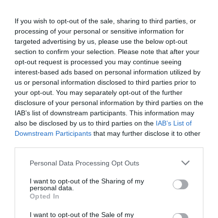
enfonsar-ho tot. A més, la regulació de la banca
If you wish to opt-out of the sale, sharing to third parties, or
està encara fragmentada a la UE.
processing of your personal or sensitive information for
targeted advertising by us, please use the below opt-out
section to confirm your selection. Please note that after your
Si els milers de bancs existents a la Unió
opt-out request is processed you may continue seeing
poguessin treballar en tot el territori, sense les
interest-based ads based on personal information utilized by
traves burocràtiques dels estats -que exigeixen
us or personal information disclosed to third parties prior to
diferents rasers per mesurar el risc- la cosa se
your opt-out. You may separately opt-out of the further
disclosure of your personal information by third parties on the
suavitzaria. A la UE hi ha bancs, petits però molt
IAB’s list of downstream participants. This information may
eficients, que podrien invertir en empreses
also be disclosed by us to third parties on the
IAB’s List of
innovadores d’altres estats membres, tenen
Downstream Participants
that may further disclose it to other
third parties.
mecanismes i coneixement per transferir, de
manera segura i fiable, el deute a institucions
Personal Data Processing Opt Outs
subsidiàries.
I want to opt-out of the Sharing of my
personal data.
Opted In
No hi ha un bon mercat de
I want to opt-out of the Sale of my