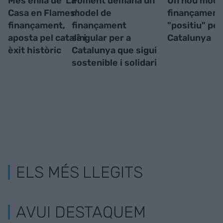
Més enllà de 'La
Foment demana un
Un nou mode
Casa en Flames':
model de
finançament 
finançament,
finançament
"positiu" per
aposta pel català i
singular per a
Catalunya
èxit històric
Catalunya que sigui
sostenible i solidari
ELS MÉS LLEGITS
AVUI DESTAQUEM