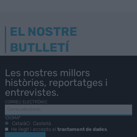
EL NOSTRE
BUTLLETÍ
Les nostres millors
històries, reportatges i
entrevistes.
CORREU ELECTRÒNIC
IDIOMA*
Català
Castellà
He llegit i accepto el
tractament de dades
.