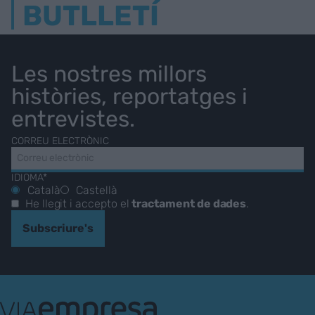
BUTLLETÍ
Les nostres millors
històries, reportatges i
entrevistes.
CORREU ELECTRÒNIC
IDIOMA*
Català
Castellà
He llegit i accepto el
tractament de dades
.
Subscriure's