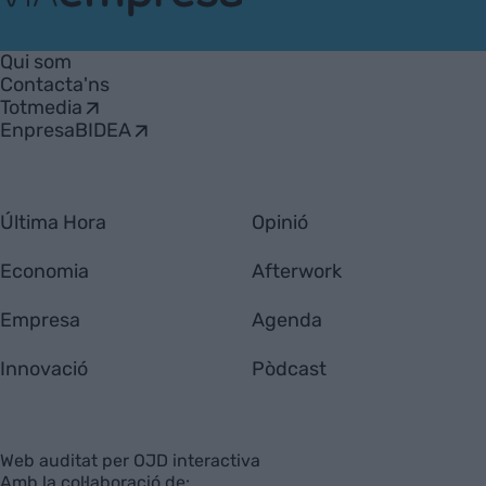
VIA
Empresa
Qui som
Contacta'ns
Totmedia
EnpresaBIDEA
Última Hora
Opinió
Economia
Afterwork
Empresa
Agenda
Innovació
Pòdcast
Web auditat per OJD interactiva
Amb la col·laboració de: