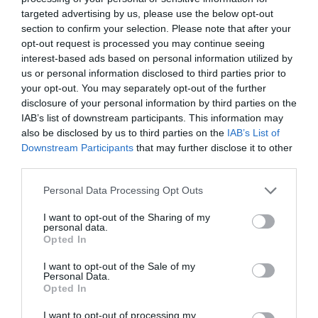
targeted advertising by us, please use the below opt-out
d’altres.
section to confirm your selection. Please note that after your
opt-out request is processed you may continue seeing
Les empreses, sobretot pimes, han estat les
interest-based ads based on personal information utilized by
us or personal information disclosed to third parties prior to
principals destinatàries, amb més del 52% dels
your opt-out. You may separately opt-out of the further
fons (4.106,7 milions). També han rebut ajuts
disclosure of your personal information by third parties on the
significatius les corporacions locals, amb un 16%
IAB’s list of downstream participants. This information may
also be disclosed by us to third parties on the
IAB’s List of
del total (1.286,2 milions) i els centres de recerca i
Downstream Participants
that may further disclose it to other
formació, que han captat 1.196,8 milions d’euros.
third parties.
Personal Data Processing Opt Outs
Afegir
VIA Empresa
com a font preferida de
I want to opt-out of the Sharing of my
Google de forma gratuïta
personal data.
Estigues informat amb les últimes notícies d'actualitat
Opted In
ACTIVAR ARA
I want to opt-out of the Sale of my
Personal Data.
Opted In
I want to opt-out of processing my