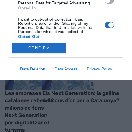
Personal Data for Targeted Advertising.
Opted In
I want to opt-out of Collection, Use,
Retention, Sale, and/or Sharing of my
Personal Data that Is Unrelated with the
Purposes for which it was collected.
RELACIONADES
Opted Out
CONFIRM
Data Deletion
Data Access
Privacy Policy
Les empreses
Els Next Generation: la gallina
catalanes reben 22
dels ous d’or per a Catalunya?
milions de fons
Next Generation
per digitalitzar el
turisme