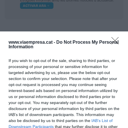
Estigues informat amb les últimes notícies d'actualitat
ACTIVAR ARA
www.viaempresa.cat -
Do Not Process My Personal
Information
If you wish to opt-out of the sale, sharing to third parties, or
RELACIONADES
processing of your personal or sensitive information for
targeted advertising by us, please use the below opt-out
section to confirm your selection. Please note that after your
opt-out request is processed you may continue seeing
interest-based ads based on personal information utilized by
us or personal information disclosed to third parties prior to
your opt-out. You may separately opt-out of the further
disclosure of your personal information by third parties on the
IAB’s list of downstream participants. This information may
also be disclosed by us to third parties on the
IAB’s List of
On puc comprar una casa si em toca la Grossa
Downstream Participants
that may further disclose it to other