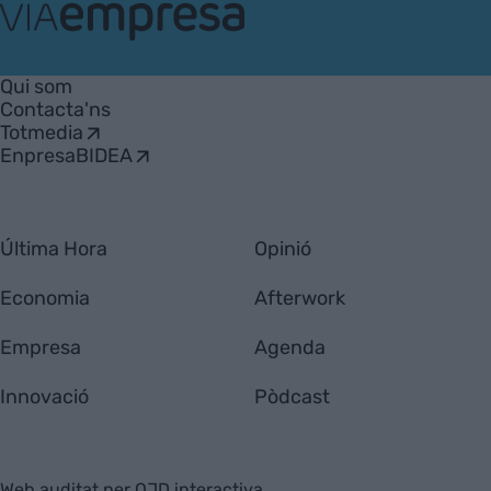
VIA
Empresa
Qui som
Contacta'ns
Totmedia
EnpresaBIDEA
Última Hora
Opinió
Economia
Afterwork
Empresa
Agenda
Innovació
Pòdcast
Web auditat per OJD interactiva