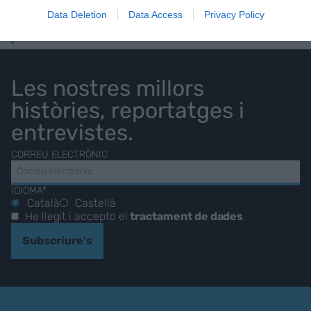
Data Deletion
Data Access
Privacy Policy
BUTLLETÍ
Les nostres millors
històries, reportatges i
entrevistes.
CORREU ELECTRÒNIC
IDIOMA*
Català
Castellà
He llegit i accepto el
tractament de dades
.
Subscriure's