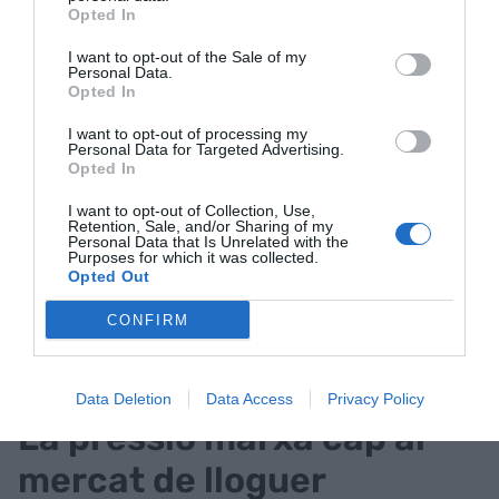
cristall”, però les dades històriques “sempre han
Opted In
apuntat un marge d’entre 4 i 6 mesos des d’una
I want to opt-out of the Sale of my
pujada del tipus d’interès i la baixada del preu
Personal Data.
dels pisos”.
Opted In
I want to opt-out of processing my
Personal Data for Targeted Advertising.
En clau d’indicadors, les previsions de Trioteca pel
Opted In
2023 són d’un euríbor que s’estabilitzarà en una
I want to opt-out of Collection, Use,
forquilla d’un 3 i 4%. “Parlem d’un indicador que
Retention, Sale, and/or Sharing of my
sempre treballa per avançat. Les dades de la
Personal Data that Is Unrelated with the
Purposes for which it was collected.
plataforma recullen que fins al 85% d’hipoteques
Opted Out
als Estats Units es gestionen a través de brokers
CONFIRM
hipotecaris. A l'Estat, aquest percentatge és del
14%.
Data Deletion
Data Access
Privacy Policy
La pressió marxa cap al
mercat de lloguer