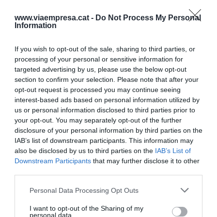
Garriga (Trioteca): "Tenim la
www.viaempresa.cat -
Do Not Process My Personal
llibertat per canviar de banc i
Information
d'hipoteca quan vulguem"
If you wish to opt-out of the sale, sharing to third parties, or
processing of your personal or sensitive information for
targeted advertising by us, please use the below opt-out
Sobre els drets dels consumidors, “segurament
section to confirm your selection. Please note that after your
per desconeixement, el CEO de Trioteca, recorda
opt-out request is processed you may continue seeing
que “no som conscients de la nostra llibertat per
interest-based ads based on personal information utilized by
us or personal information disclosed to third parties prior to
canviar de banc i d’hipoteca quan vulguem”. L’any
your opt-out. You may separately opt-out of the further
2022, el 72% d’hipoteques a Espanya eren de
disclosure of your personal information by third parties on the
tipus fix.
IAB’s list of downstream participants. This information may
also be disclosed by us to third parties on the
IAB’s List of
Downstream Participants
that may further disclose it to other
El temps d’espera
third parties.
Personal Data Processing Opt Outs
Respecte de les previsions de futur, Ricard
Garriga puntualitza que “ningú té la bola de
I want to opt-out of the Sharing of my
personal data.