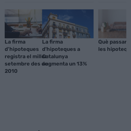
La firma
La firma
Què passarà
d’hipoteques
d'hipoteques a
les hipoteq
registra el millor
Catalunya
setembre des de
augmenta un 13%
2010