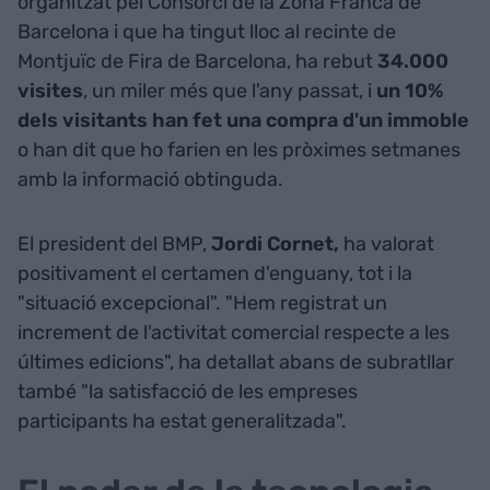
organitzat pel Consorci de la Zona Franca de
Barcelona i que ha tingut lloc al recinte de
Montjuïc de Fira de Barcelona, ha rebut
34.000
visites
, un miler més que l'any passat, i
un 10%
dels visitants han fet una compra d'un immoble
o han dit que ho farien en les pròximes setmanes
amb la informació obtinguda.
El president del BMP,
Jordi Cornet,
ha valorat
positivament el certamen d'enguany, tot i la
"situació excepcional". "Hem registrat un
increment de l'activitat comercial respecte a les
últimes edicions", ha detallat abans de subratllar
també "la satisfacció de les empreses
participants ha estat generalitzada".