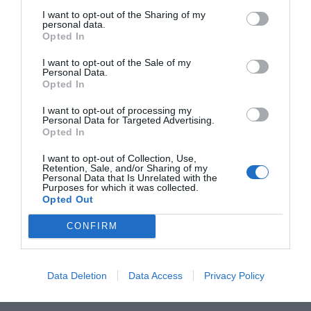
I want to opt-out of the Sharing of my
personal data.
RELACIONADES
Opted In
I want to opt-out of the Sale of my
Personal Data.
Opted In
I want to opt-out of processing my
Personal Data for Targeted Advertising.
Opted In
I want to opt-out of Collection, Use,
L'immobiliari brinda
Habitatge
El sector
Retention, Sale, and/or Sharing of my
Personal Data that Is Unrelated with the
sense bombolles
assequible: una
immobiliari v
Purposes for which it was collected.
Opted Out
missió imposible?
captar els
'millennials'
CONFIRM
Data Deletion
Data Access
Privacy Policy