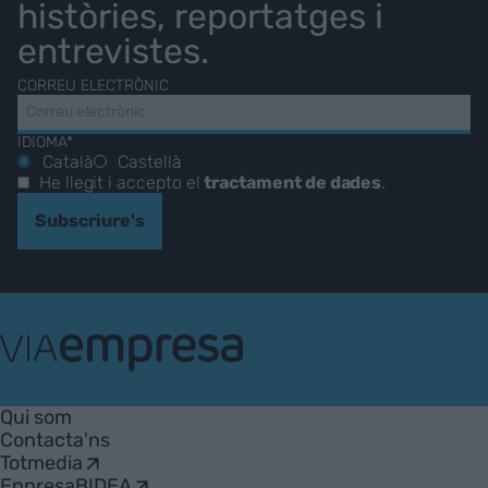
històries, reportatges i
entrevistes.
CORREU ELECTRÒNIC
IDIOMA*
Català
Castellà
He llegit i accepto el
tractament de dades
.
Subscriure's
VIA
Empresa
Qui som
Contacta'ns
Totmedia
EnpresaBIDEA