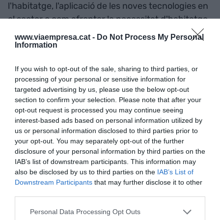
l'habitatge, l'aplicació de les noves tecnologies en
el sector o com afrontar la necessitat d'habitatge
a les grans concentracions urbanes". "Aquests
www.viaempresa.cat -
Do Not Process My Personal
són, sens dubte, els grans reptes de present i
Information
futur que ha d'afrontar el sector immobiliari", ha
If you wish to opt-out of the sale, sharing to third parties, or
conclòs.
processing of your personal or sensitive information for
targeted advertising by us, please use the below opt-out
section to confirm your selection. Please note that after your
Afegir
VIA Empresa
com a font preferida de
opt-out request is processed you may continue seeing
Google de forma gratuïta
interest-based ads based on personal information utilized by
Estigues informat amb les últimes notícies d'actualitat
us or personal information disclosed to third parties prior to
ACTIVAR ARA
your opt-out. You may separately opt-out of the further
disclosure of your personal information by third parties on the
IAB’s list of downstream participants. This information may
also be disclosed by us to third parties on the
IAB’s List of
Downstream Participants
that may further disclose it to other
third parties.
Personal Data Processing Opt Outs