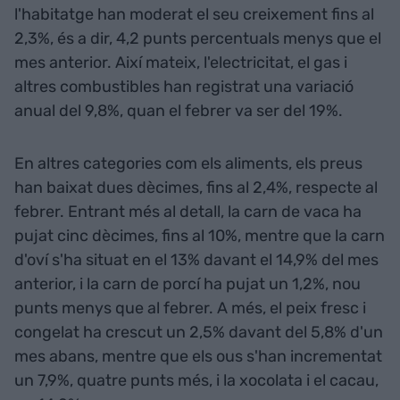
l'habitatge han moderat el seu creixement fins al
2,3%, és a dir, 4,2 punts percentuals menys que el
mes anterior. Així mateix, l'electricitat, el gas i
altres combustibles han registrat una variació
anual del 9,8%, quan el febrer va ser del 19%.
En altres categories com els aliments, els preus
han baixat dues dècimes, fins al 2,4%, respecte al
febrer. Entrant més al detall, la carn de vaca ha
pujat cinc dècimes, fins al 10%, mentre que la carn
d'oví s'ha situat en el 13% davant el 14,9% del mes
anterior, i la carn de porcí ha pujat un 1,2%, nou
punts menys que al febrer. A més, el peix fresc i
congelat ha crescut un 2,5% davant del 5,8% d'un
mes abans, mentre que els ous s'han incrementat
un 7,9%, quatre punts més, i la xocolata i el cacau,