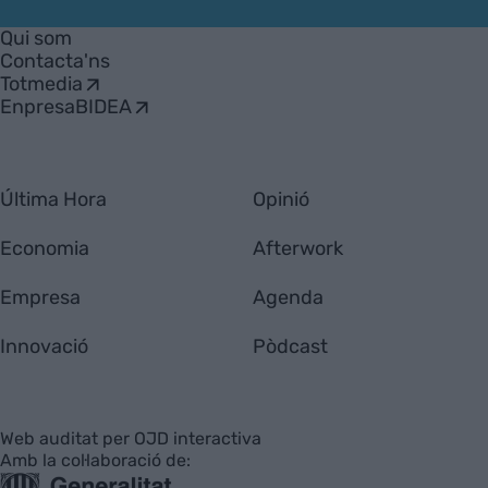
VIA
Empresa
Qui som
Contacta'ns
Totmedia
EnpresaBIDEA
Última Hora
Opinió
Economia
Afterwork
Empresa
Agenda
Innovació
Pòdcast
Web auditat per OJD interactiva
Amb la col·laboració de: