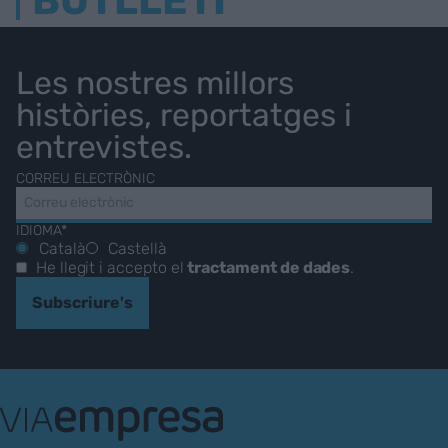
BUTLLETÍ
Les nostres millors
històries, reportatges i
entrevistes.
CORREU ELECTRÒNIC
IDIOMA*
Català
Castellà
He llegit i accepto el
tractament de dades
.
Subscriure's