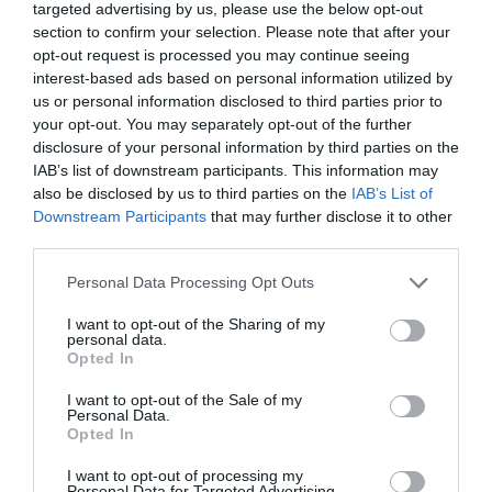
targeted advertising by us, please use the below opt-out
l'IPC és del 2% al març, 1,1 punts menys que el
section to confirm your selection. Please note that after your
opt-out request is processed you may continue seeing
mes anterior.
interest-based ads based on personal information utilized by
us or personal information disclosed to third parties prior to
Per comunitats autònomes, la variació anual més
your opt-out. You may separately opt-out of the further
disclosure of your personal information by third parties on the
elevada l'han registrat les Illes Balears, amb un
IAB’s list of downstream participants. This information may
2,9%, seguides del País Basc i Ceuta, ambdues
also be disclosed by us to third parties on the
IAB’s List of
amb un 2,8%. Per contra, els menors increments
Downstream Participants
that may further disclose it to other
s'han produït a les illes Canàries i la Regió de
third parties.
Múrcia, ambdós territoris amb un 1,6%.
Personal Data Processing Opt Outs
I want to opt-out of the Sharing of my
personal data.
Afegir
VIA Empresa
com a font preferida de
Opted In
Google de forma gratuïta
Estigues informat amb les últimes notícies d'actualitat
I want to opt-out of the Sale of my
ACTIVAR ARA
Personal Data.
Opted In
I want to opt-out of processing my
Personal Data for Targeted Advertising.