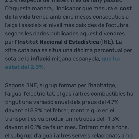
2,2% respecte del mateix mes de l'any passat.
D'aquesta manera, l'indicador que mesura el
cost
de la vida
trenca amb cinc mesos consecutius a
l'alça i assoleix el nivell més baix des de l'octubre,
segons les dades publicades aquest divendres
per l'
Institut Nacional d'Estadística
(INE). La
xifra catalana se situa una dècima percentual per
sota de la
inflació
mitjana espanyola,
que ha
estat del 2,3%
.
Segons l'INE, el grup format per l'habitatge,
l'aigua, l'electricitat, el gas i altres combustibles ha
tingut una variació anual dels preus del 4,7%
davant el 8,9% del febrer, mentre que en el
transport es va produir un retrocés del -1,3%
davant el 0,1% de fa un mes. Entrant més a fons,
el subgrup d'aigua i altres serveis relacionats amb