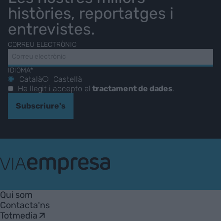
històries, reportatges i
entrevistes.
CORREU ELECTRÒNIC
IDIOMA*
Català
Castellà
He llegit i accepto el
tractament de dades
.
Subscriure's
VIA
Empresa
Qui som
Contacta'ns
Totmedia