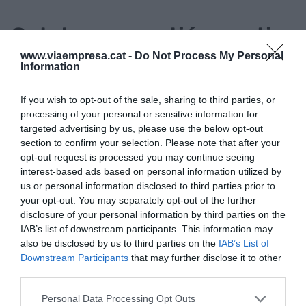
Catalunya: gestió a partir
de 2021
www.viaempresa.cat -
Do Not Process My Personal
Information
El Govern espanyol signarà en els pròxims dies els
If you wish to opt-out of the sale, sharing to third parties, or
acords perquè el País Basc i Navarra gestionin
processing of your personal or sensitive information for
targeted advertising by us, please use the below opt-out
directament la nova prestació de l’Ingrés Mínim
section to confirm your selection. Please note that after your
Vital, però no contempla per ara accedir a la
opt-out request is processed you may continue seeing
petició de la Generalitat de Catalunya.
interest-based ads based on personal information utilized by
us or personal information disclosed to third parties prior to
your opt-out. You may separately opt-out of the further
El ministre d’Inclusió,
José Luis Escrivá
, ho ha
disclosure of your personal information by third parties on the
justificat per la necessitat de desplegar l’ajuda
IAB’s list of downstream participants. This information may
also be disclosed by us to third parties on the
IAB’s List of
amb celeritat. “Hi ha consens en què en aquest
Downstream Participants
that may further disclose it to other
moment el fonamental és anar molt ràpids”. En tot
third parties.
cas ha recordat que el decret estableix que es
puguin signar convenis amb les CCAA de règim
Personal Data Processing Opt Outs