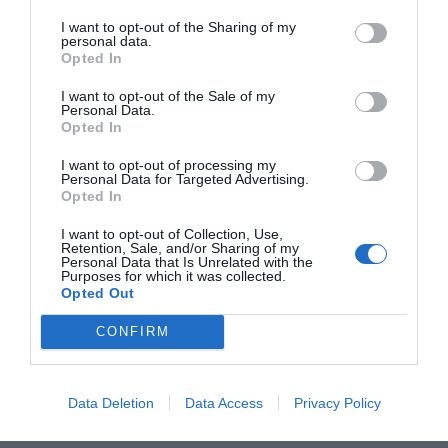
comú per a la gestió de l’ajuda a partir del 2021.
I want to opt-out of the Sharing of my
personal data.
Opted In
“Aquesta possibilitat la concretarem quan
I want to opt-out of the Sale of my
aquesta data es vagi acostant”, però serà en “una
Personal Data.
Opted In
segona fase” perquè ara “el prioritari és arribar al
major nombre de llars”.
I want to opt-out of processing my
Personal Data for Targeted Advertising.
Opted In
Afegir
VIA Empresa
com a font preferida de
I want to opt-out of Collection, Use,
Retention, Sale, and/or Sharing of my
Google de forma gratuïta
Personal Data that Is Unrelated with the
Estigues informat amb les últimes notícies d'actualitat
Purposes for which it was collected.
ACTIVAR ARA
Opted Out
CONFIRM
Data Deletion
Data Access
Privacy Policy