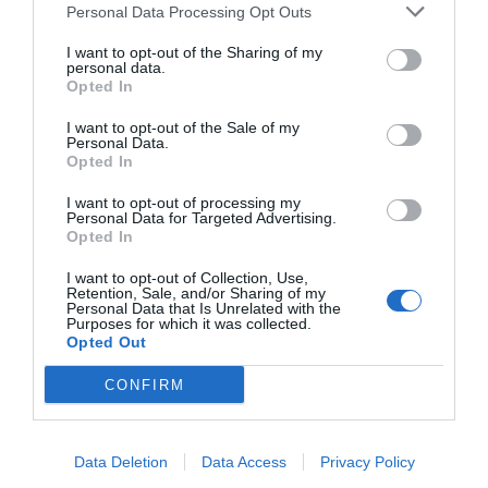
sense cap motiu. A més, aquest VAB financer
Personal Data Processing Opt Outs
remunera salaris elevats i alta productivitat i té un
I want to opt-out of the Sharing of my
impacte notable sobre els salaris.
personal data.
Opted In
El segon és que el finançament de qualitat implica
I want to opt-out of the Sale of my
Personal Data.
sempre proximitat. Proporcionar finançament
Opted In
amb el centre decisori a 500 kilòmetres implica
I want to opt-out of processing my
que els préstecs no s'assignen correctament i, per
Personal Data for Targeted Advertising.
Opted In
tant, existeix una assignació poc eficient del
capital, cosa que implica una dificultat
I want to opt-out of Collection, Use,
Retention, Sale, and/or Sharing of my
màxima perquè les millors empreses creixin i es
Personal Data that Is Unrelated with the
Purposes for which it was collected.
converteixin en grans empreses multinacionals
Opted Out
que, al seu torn, permeten desenvolupar un
CONFIRM
sector comptable, fiscal i auditor molt important
que es tradueix en salaris elevats i alta
productivitat.
Data Deletion
Data Access
Privacy Policy