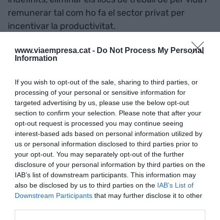
remunerar tal com ho fa el sector privat per
incentivar la productivitat.
www.viaempresa.cat -
Do Not Process My Personal
2 Desenvolupament del
Information
sistema financer
If you wish to opt-out of the sale, sharing to third parties, or
processing of your personal or sensitive information for
Barcelona és l'única superciutat del planeta que
targeted advertising by us, please use the below opt-out
no té sistema financer propi. I què vol dir això?
section to confirm your selection. Please note that after your
opt-out request is processed you may continue seeing
Doncs que és l'única superciutat que no apareix
interest-based ads based on personal information utilized by
en el
Financial Centres Index
que valora els 100
us or personal information disclosed to third parties prior to
principals centres financers de tot el món. Això és
your opt-out. You may separately opt-out of the further
disclosure of your personal information by third parties on the
un problema greu per tres motius.
IAB’s list of downstream participants. This information may
also be disclosed by us to third parties on the
IAB’s List of
El primer és que l'economia catalana està
Downstream Participants
that may further disclose it to other
third parties.
renunciant a un 5% de valor afegit brut (VAB)