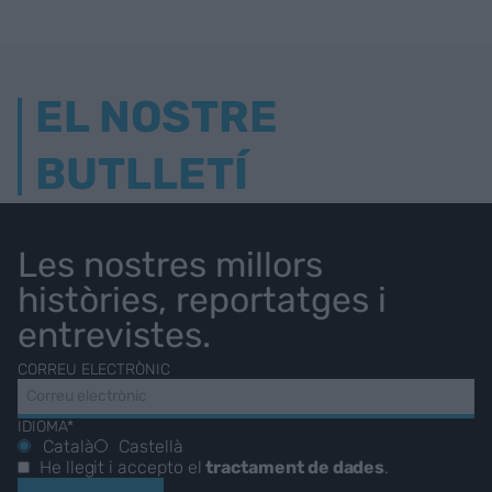
EL NOSTRE
BUTLLETÍ
Les nostres millors
històries, reportatges i
entrevistes.
CORREU ELECTRÒNIC
IDIOMA*
Català
Castellà
He llegit i accepto el
tractament de dades
.