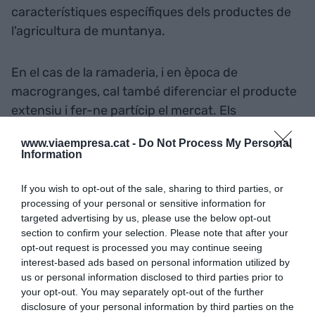
característiques específiques dels productes de
l'agricultura de muntanya.
En el cas de la ramaderia, i en època de
macrogranges, cal també diferenciar el producte
extensiu i fer-ne partícip el mercat. Els
productors de llet i dels seus derivats tenen
www.viaempresa.cat -
Do Not Process My Personal
encara molt marge per millorar les estructures de
Information
comercialització de la seva produccció. Iniciatives
reeixides en aquest camp -des de Llet Nostra a La
If you wish to opt-out of the sale, sharing to third parties, or
processing of your personal or sensitive information for
Fageda- no en falten. Ara cal també que arribin a
targeted advertising by us, please use the below opt-out
l'Alt Pirineu i l'Aran.
section to confirm your selection. Please note that after your
opt-out request is processed you may continue seeing
interest-based ads based on personal information utilized by
Tot plegat requerirà, molt probablement, l'impuls i
us or personal information disclosed to third parties prior to
el suport inicial de l'administració local i nacional.
your opt-out. You may separately opt-out of the further
Un suport que segur que ja hi és en molts casos,
disclosure of your personal information by third parties on the