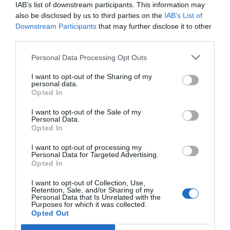
però que pot ser molt més intens i innovador. I
IAB’s list of downstream participants. This information may
also be disclosed by us to third parties on the
IAB’s List of
que al costat de les inversions olímpiques
Downstream Participants
that may further disclose it to other
representa un esforç econòmic menor.
third parties.
Personal Data Processing Opt Outs
Emprenedoria i teletreball
I want to opt-out of the Sharing of my
personal data.
No tot, però ha d'acabar-se amb el turisme i la
Opted In
l'agrolimentació. Tenim algun exemple prou reeixit
I want to opt-out of the Sale of my
d'indústria convencional prou competitiva, com
Personal Data.
Opted In
és el cas dels electrodomèstics
Taurus
a Oliana, a
l'Alt Urgell. I fins i tot d'emprenedors singulars
I want to opt-out of processing my
Personal Data for Targeted Advertising.
com és la
Bruixa d'Or
a Sort. Segur que la
Opted In
generació d'espais de trobada i de determinats
I want to opt-out of Collection, Use,
esdeveniments o implantacions puntuals -per
Retention, Sale, and/or Sharing of my
Personal Data that Is Unrelated with the
exemple, d'alguna escola de negocis- ajudarien a
Purposes for which it was collected.
Opted Out
crear un microclima favorable a l'emprenedoria i a