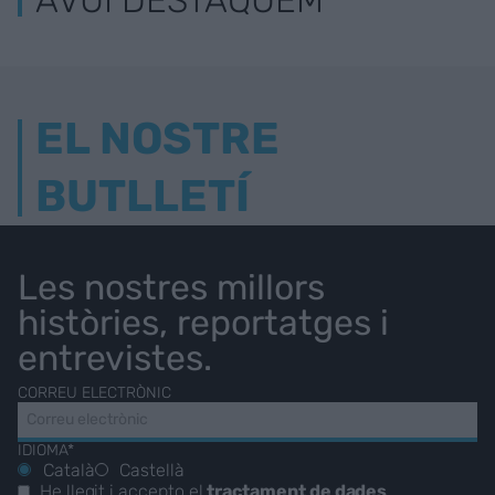
EL NOSTRE
BUTLLETÍ
Les nostres millors
històries, reportatges i
entrevistes.
CORREU ELECTRÒNIC
IDIOMA*
Català
Castellà
He llegit i accepto el
tractament de dades
.