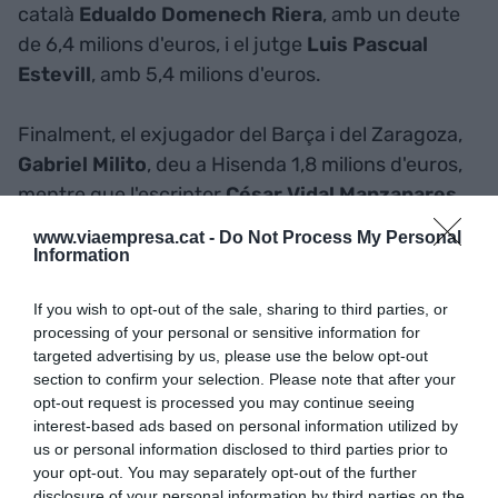
català
Edualdo Domenech Riera
, amb un deute
de 6,4 milions d'euros, i el jutge
Luis Pascual
Estevill
, amb 5,4 milions d'euros.
Finalment, el exjugador del Barça i del Zaragoza,
Gabriel Milito
, deu a Hisenda 1,8 milions d'euros,
mentre que l'escriptor
César Vidal Manzanares
deu 2,4 milions d'euros, i l'empresari i expresident
www.viaempresa.cat -
Do Not Process My Personal
del club de futbol del València,
Vicente Soriano
Information
Sierra
, deu 1,1 milions d'euros.
If you wish to opt-out of the sale, sharing to third parties, or
processing of your personal or sensitive information for
La majoria, empreses
targeted advertising by us, please use the below opt-out
Amb tot, la majoria dels morosos són empreses i el
section to confirm your selection. Please note that after your
llistat l'encapçalen la promotora Reyal Urbis, que
opt-out request is processed you may continue seeing
interest-based ads based on personal information utilized by
deu 378,1 milions d'euros,
i la immobiliària Nozar,
us or personal information disclosed to third parties prior to
que té pendents de pagar-ne 203,1 milions
your opt-out. You may separately opt-out of the further
d'euros
.
disclosure of your personal information by third parties on the