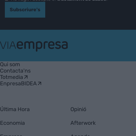
Subscriure's
VIA
Empresa
Qui som
Contacta'ns
Totmedia
EnpresaBIDEA
Última Hora
Opinió
Economia
Afterwork