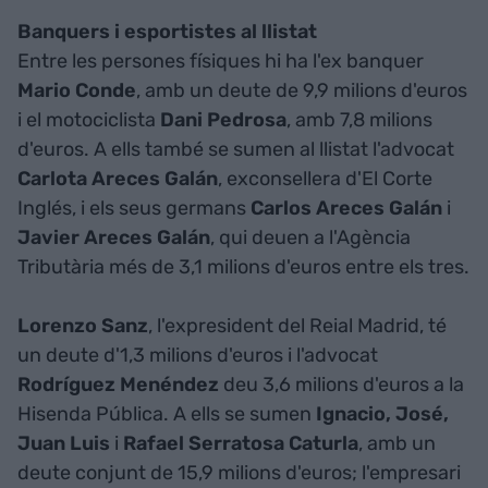
Banquers i esportistes al llistat
Entre les persones físiques hi ha l'ex banquer
Mario Conde
, amb un deute de 9,9 milions d'euros
i el motociclista
Dani Pedrosa
, amb 7,8 milions
d'euros. A ells també se sumen al llistat l'advocat
Carlota Areces Galán
, exconsellera d'El Corte
Inglés, i els seus germans
Carlos Areces Galán
i
Javier Areces Galán
, qui deuen a l'Agència
Tributària més de 3,1 milions d'euros entre els tres.
Lorenzo Sanz
, l'expresident del Reial Madrid, té
un deute d'1,3 milions d'euros i l'advocat
Rodríguez Menéndez
deu 3,6 milions d'euros a la
Hisenda Pública. A ells se sumen
Ignacio, José,
Juan Luis
i
Rafael Serratosa Caturla
, amb un
deute conjunt de 15,9 milions d'euros; l'empresari