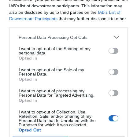
IAB’s list of downstream participants. This information may
also be disclosed by us to third parties on the
IAB’s List of
També l'Hospital General de Catalunya SA deu
Downstream Participants
that may further disclose it to other
4,550 milions d'euros
i la desapareguda Viajes
third parties.
Marsans SA, de l'empresari
Gerardo Díaz Ferran
,
Personal Data Processing Opt Outs
deu 23.805.835,59 euros.
I want to opt-out of the Sharing of my
personal data.
Per altra banda, destaquen també el Grupo Pra,
Opted In
amb 101,8 milions d'euros; Banreal Holding, amb
I want to opt-out of the Sale of my
98,3 milions d'euros; Aifos Arquitectura y
Personal Data.
Opted In
Promociones immobiliarias, 96,2 milions d'euros;
Organización impulsora de discapacitados, 86,1
I want to opt-out of processing my
Personal Data for Targeted Advertising.
milions d'euros; Obras Nuevas de Edificación, 86
Opted In
milions d'euros; Petro-nova oil, 82,7 milions
I want to opt-out of Collection, Use,
d'euros; Promaga, 71,5 milions d'euros; Arenal
Retention, Sale, and/or Sharing of my
Personal Data that Is Unrelated with the
2001, 67 milions d'euros; Martinsa-Fadesa, 65,3
Purposes for which it was collected.
Opted Out
milions d'euros; i Suelos Industriales de la Hita,