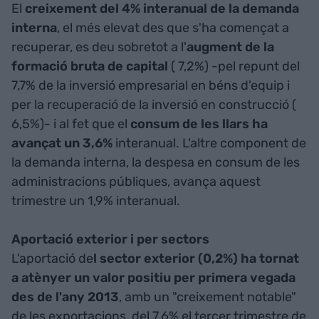
El
creixement del 4% interanual de la demanda
interna
, el més elevat des que s'ha començat a
recuperar, es deu sobretot a l'
augment de la
formació bruta de capital
( 7,2%) -pel repunt del
7,7% de la inversió empresarial en béns d'equip i
per la recuperació de la inversió en construcció (
6,5%)- i al fet que el
consum de les llars ha
avançat un 3,6%
interanual. L'altre component de
la demanda interna, la despesa en consum de les
administracions públiques, avança aquest
trimestre un 1,9% interanual.
Aportació exterior i per sectors
L'aportació de
l sector exterior (0,2%) ha tornat
a atènyer un valor positiu per primera vegada
des de l'any 2013
, amb un "creixement notable"
de les exportacions, del 7,6% el tercer trimestre de