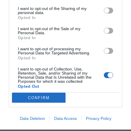
Els
serveis mantenen el "fort dinamisme"
de la
I want to opt-out of the Sharing of my
primera meitat de l'any i el tercer trimestre
personal data.
registren una variació interanual del 3,8%,
Opted In
afavorits per l'
evolució del comerç a l'engròs i
I want to opt-out of the Sale of my
de la venda de vehicles de motor i pels serveis
Personal Data.
Opted In
a les empreses
, sobretot de les activitats
relacionades amb la feina i les activitats
I want to opt-out of processing my
Personal Data for Targeted Advertising.
professionals, científiques i tècniques.
Opted In
I want to opt-out of Collection, Use,
Afegir
VIA Empresa
com a font preferida de
Retention, Sale, and/or Sharing of my
Personal Data that Is Unrelated with the
Google de forma gratuïta
Purposes for which it was collected.
Estigues informat amb les últimes notícies d'actualitat
Opted Out
ACTIVAR ARA
CONFIRM
Data Deletion
Data Access
Privacy Policy