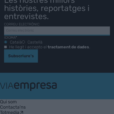
històries, reportatges i
entrevistes.
CORREU ELECTRÒNIC
IDIOMA*
Català
Castellà
He llegit i accepto el
tractament de dades
.
Subscriure's
VIA
Empresa
Qui som
Contacta'ns
Totmedia