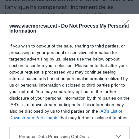
l'any, que ha compensat l'increment de les
importacions de béns i serveis, del 9,2%.
www.viaempresa.cat -
Do Not Process My Personal
Information
Respecte al comportament de l'oferta per sectors,
la construcció creix per quart trimestre
If you wish to opt-out of the sale, sharing to third parties, or
consecutiu
, amb un 5% interanual el tercer
processing of your personal or sensitive information for
trimestre, mentre que l'
agricultura segueix en
targeted advertising by us, please use the below opt-out
taxes negatives
(-0,9% interanual).
section to confirm your selection. Please note that after your
opt-out request is processed you may continue seeing
interest-based ads based on personal information utilized by
La
indústria avança un 3%
, impulsada pel
us or personal information disclosed to third parties prior to
comportament de les branques d'activitat de
your opt-out. You may separately opt-out of the further
disclosure of your personal information by third parties on the
l'alimentació i de la fabricació de maquinària i
IAB’s list of downstream participants. This information may
equipaments, que contraresten la desacceleració
also be disclosed by us to third parties on the
IAB’s List of
de les branques de fabricació de materials de
Downstream Participants
that may further disclose it to other
transport.
third parties.
Personal Data Processing Opt Outs