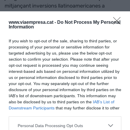
mitjançant inversions llatinoamericanes a
Espanya, que van creixent".
www.viaempresa.cat -
Do Not Process My Personal
Information
El
World Business Fòrum Llatinoamèrica
s'ha
celebrat amb l'objectiu de posicionar el sector
If you wish to opt-out of the sale, sharing to third parties, or
industrial llatinoamericà com el referent i líder del
processing of your personal or sensitive information for
món empresarial de Llatinoamèrica.
targeted advertising by us, please use the below opt-out
section to confirm your selection. Please note that after your
opt-out request is processed you may continue seeing
Afegir
VIA Empresa
com a font preferida de
interest-based ads based on personal information utilized by
Google de forma gratuïta
us or personal information disclosed to third parties prior to
Estigues informat amb les últimes notícies d'actualitat
your opt-out. You may separately opt-out of the further
ACTIVAR ARA
disclosure of your personal information by third parties on the
IAB’s list of downstream participants. This information may
also be disclosed by us to third parties on the
IAB’s List of
Downstream Participants
that may further disclose it to other
third parties.
Personal Data Processing Opt Outs