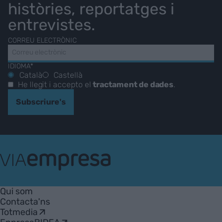
històries, reportatges i
entrevistes.
CORREU ELECTRÒNIC
IDIOMA*
Català
Castellà
He llegit i accepto el
tractament de dades
.
Subscriure's
VIA
Empresa
Qui som
Contacta'ns
Totmedia