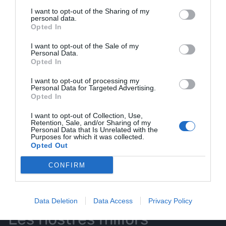
I want to opt-out of the Sharing of my
personal data.
Opted In
ELS MÉS LLEGITS
I want to opt-out of the Sale of my
Personal Data.
Opted In
I want to opt-out of processing my
AVUI DESTAQUEM
Personal Data for Targeted Advertising.
Opted In
I want to opt-out of Collection, Use,
Retention, Sale, and/or Sharing of my
Personal Data that Is Unrelated with the
Purposes for which it was collected.
EL NOSTRE
Opted Out
CONFIRM
BUTLLETÍ
Data Deletion
Data Access
Privacy Policy
Les nostres millors