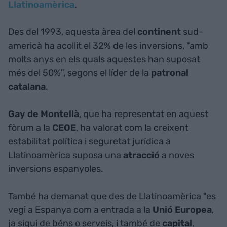
Llatinoamèrica
.
Des del 1993, aquesta àrea del
continent
sud-
americà ha acollit el 32% de les inversions, "amb
molts anys en els quals aquestes han suposat
més del 50%", segons el líder de la
patronal
catalana
.
Gay de Montellà
, que ha representat en aquest
fòrum a la
CEOE
, ha valorat com la creixent
estabilitat política i seguretat jurídica a
Llatinoamèrica suposa una
atracció
a noves
inversions espanyoles.
També ha demanat que des de Llatinoamèrica "es
vegi a Espanya com a entrada a la
Unió Europea
,
ja sigui de béns o serveis, i també de
capital
,