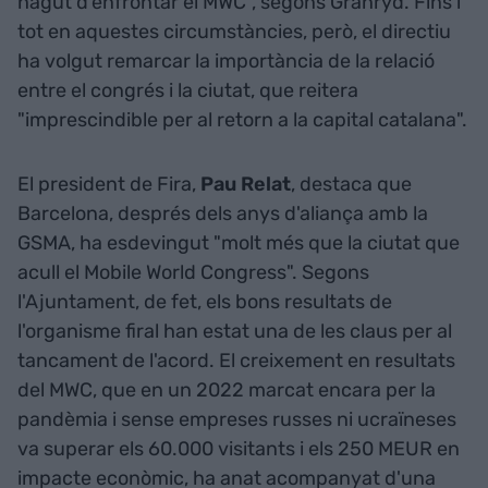
hagut d'enfrontar el MWC", segons Granryd. Fins i
tot en aquestes circumstàncies, però, el directiu
ha volgut remarcar la importància de la relació
entre el congrés i la ciutat, que reitera
"imprescindible per al retorn a la capital catalana".
El president de Fira,
Pau
Relat
, destaca que
Barcelona, després dels anys d'aliança amb la
GSMA, ha esdevingut "molt més que la ciutat que
acull el Mobile World Congress". Segons
l'Ajuntament, de fet, els bons resultats de
l'organisme firal han estat una de les claus per al
tancament de l'acord. El creixement en resultats
del MWC, que en un 2022 marcat encara per la
pandèmia i sense empreses russes ni ucraïneses
va superar els 60.000 visitants i els 250 MEUR en
impacte econòmic, ha anat acompanyat d'una