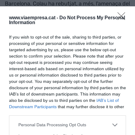
Barcelona. Colau ha rebutjat, a més, l'amenaça del
trasllat a Madrid que va sobrevolar el congrés. Per
www.viaempresa.cat -
Do Not Process My Personal
la seva banda, el primer tinent d'alcaldia
Jaume
Information
Collboni
celebra aquesta decisió en el marc de
l'"aposta del consistori per l'economia digital i el
If you wish to opt-out of the sale, sharing to third parties, or
processing of your personal or sensitive information for
talent per transformar la ciutat" del consistori
targeted advertising by us, please use the below opt-out
barceloní.
section to confirm your selection. Please note that after your
opt-out request is processed you may continue seeing
interest-based ads based on personal information utilized by
Per la seva banda, el vicepresident de la
us or personal information disclosed to third parties prior to
Generalitat i conseller de Polítiques Digitals
Jordi
your opt-out. You may separately opt-out of the further
Puigneró
ha celebrat un acord que "consolida
disclosure of your personal information by third parties on the
Barcelona com a capital mundial del mòbil". El
IAB’s list of downstream participants. This information may
also be disclosed by us to third parties on the
IAB’s List of
president de la Generalitat,
Pere
Aragonès
,
Downstream Participants
that may further disclose it to other
comparteix aquesta consideració, tot celebrant la
third parties.
capital del país com un "referent tecnològic
Personal Data Processing Opt Outs
global". El cap de l'executiu català ha agraït la