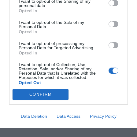
"discreta" feina de la GSMA i les administracions
I want to opt-out of the Sharing of my
personal data.
espanyoles i catalanes per mantenir el congrés a
Opted In
la ciutat. Els detalls de l'acord, segons ha informat
I want to opt-out of the Sale of my
la patronal, es comunicaran dimecres en una roda
Personal Data.
Opted In
de premsa conjunta entre GSMA, Generalitat,
Ministeri d'Economia, Fira de Barcelona i Turisme
I want to opt-out of processing my
Personal Data for Targeted Advertising.
de Barcelona.
Opted In
I want to opt-out of Collection, Use,
Retention, Sale, and/or Sharing of my
Afegir
VIA Empresa
com a font preferida de
Personal Data that Is Unrelated with the
Google de forma gratuïta
Purposes for which it was collected.
Opted Out
Estigues informat amb les últimes notícies d'actualitat
ACTIVAR ARA
CONFIRM
Data Deletion
Data Access
Privacy Policy