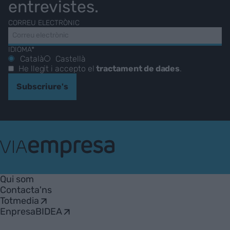
entrevistes.
CORREU ELECTRÒNIC
IDIOMA*
Català
Castellà
He llegit i accepto el
tractament de dades
.
Subscriure's
VIA
Empresa
Qui som
Contacta'ns
Totmedia
EnpresaBIDEA