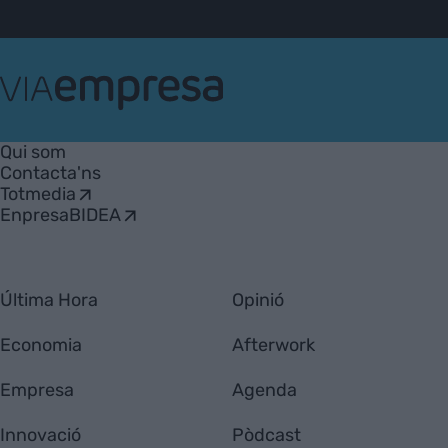
VIA
Empresa
Qui som
Contacta'ns
Totmedia
EnpresaBIDEA
Última Hora
Opinió
Economia
Afterwork
Empresa
Agenda
Innovació
Pòdcast