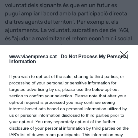
voluntat dels signants és que en un futur es
pugui ampliar l'acord amb la participació directa
d'altres agents del territori". Per exemple, els
ajuntaments. La voluntat, subratllen des de l'AGi,
és "ajudar a maximitzar el retorn econòmic i social
de l'aeroport com a infraestructura clau en el
desenvolupament de les comarques gironines".
www.viaempresa.cat -
Do Not Process My Personal
Information
L'AGi engloba la Generalitat, a través de la
Delegació del Govern a Girona, el Departament de
If you wish to opt-out of the sale, sharing to third parties, or
Territori i l'Agència Catalana de Turisme; la
processing of your personal or sensitive information for
Diputació de Girona, i la Cambra de Comerç de
targeted advertising by us, please use the below opt-out
section to confirm your selection. Please note that after your
Girona.
opt-out request is processed you may continue seeing
interest-based ads based on personal information utilized by
us or personal information disclosed to third parties prior to
Afegir
VIA Empresa
com a font preferida de
your opt-out. You may separately opt-out of the further
Google de forma gratuïta
disclosure of your personal information by third parties on the
Estigues informat amb les últimes notícies d'actualitat
IAB’s list of downstream participants. This information may
ACTIVAR ARA