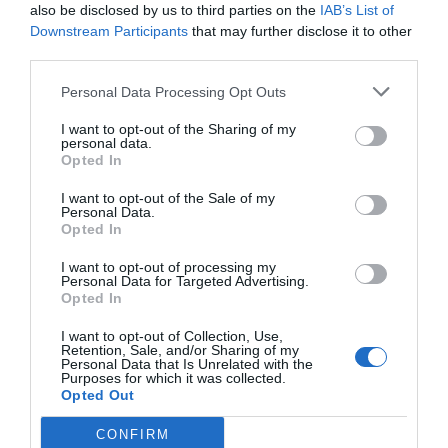
also be disclosed by us to third parties on the
IAB’s List of
Downstream Participants
that may further disclose it to other
third parties.
Personal Data Processing Opt Outs
I want to opt-out of the Sharing of my
personal data.
Opted In
I want to opt-out of the Sale of my
RELACIONADES
Personal Data.
Opted In
I want to opt-out of processing my
Personal Data for Targeted Advertising.
Opted In
I want to opt-out of Collection, Use,
Retention, Sale, and/or Sharing of my
Personal Data that Is Unrelated with the
Purposes for which it was collected.
Opted Out
Foment i una
Ryanair ofereix 29
La població l
vintena d'entitats
rutes des de Girona
gira l'esquen
CONFIRM