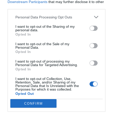
Downstream Participants
that may further disclose it to other
third parties.
Personal Data Processing Opt Outs
I want to opt-out of the Sharing of my
personal data.
Opted In
I want to opt-out of the Sale of my
RELACIONADES
Personal Data.
Opted In
I want to opt-out of processing my
Personal Data for Targeted Advertising.
Opted In
I want to opt-out of Collection, Use,
Retention, Sale, and/or Sharing of my
Personal Data that Is Unrelated with the
Purposes for which it was collected.
Opted Out
Els treballadors de
Les cooperatives
Les coopera
TUSGSAL (i dels
catalanes facturen
catalanes avi
CONFIRM
NitBus): conductors
un 18,5% més i
sequera redu