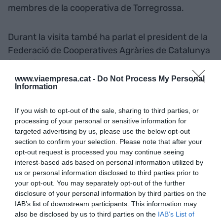
membres de la cooperativa de Torregrossa.
Durant la visita també ha parlat el president de la
Federació de Cooperatives Agràries de Catalunya
(FCAC), Ramon Sarroca, que ha dit que els ajuts
permetran “enfortir les cooperatives agràries”. En
www.viaempresa.cat -
Do Not Process My Personal
Information
aquest sentit, ha destacat com a novetat que hi
haurà mecanismes de suport per impulsar la
If you wish to opt-out of the sale, sharing to third parties, or
incorporació de nous socis professionalitzats o
processing of your personal or sensitive information for
afavorir el relleu generacional.
targeted advertising by us, please use the below opt-out
section to confirm your selection. Please note that after your
opt-out request is processed you may continue seeing
interest-based ads based on personal information utilized by
us or personal information disclosed to third parties prior to
Afegir
VIA Empresa
com a font preferida de
your opt-out. You may separately opt-out of the further
Google de forma gratuïta
disclosure of your personal information by third parties on the
Estigues informat amb les últimes notícies d'actualitat
IAB’s list of downstream participants. This information may
ACTIVAR ARA
also be disclosed by us to third parties on the
IAB’s List of