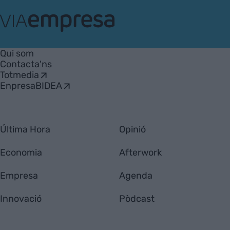
VIA
Empresa
Qui som
Contacta'ns
Totmedia
EnpresaBIDEA
Última Hora
Opinió
Economia
Afterwork
Empresa
Agenda
Innovació
Pòdcast