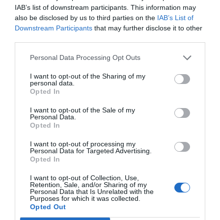
Afegir
VIA Empresa
com a font preferida de
IAB’s list of downstream participants. This information may
Google de forma gratuïta
also be disclosed by us to third parties on the
IAB’s List of
Estigues informat amb les últimes notícies d'actualitat
Downstream Participants
that may further disclose it to other
ACTIVAR ARA
third parties.
Personal Data Processing Opt Outs
I want to opt-out of the Sharing of my
personal data.
Opted In
I want to opt-out of the Sale of my
Personal Data.
Opted In
RELACIONADES
I want to opt-out of processing my
Personal Data for Targeted Advertising.
Opted In
I want to opt-out of Collection, Use,
Retention, Sale, and/or Sharing of my
Personal Data that Is Unrelated with the
Purposes for which it was collected.
Opted Out