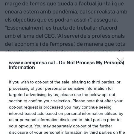
marge de temps que queda a l’actual junta i que
encara estem amb pandèmia, cal ser realista amb
els objectius que es podran assolir”, assegura.
“Essencialment, es tracta de treballar d’acord
amb el lema del CEC, ‘Al servei dels professionals
de l’economia i de l’empresa’, de manera que tots
els col·legiats i col·legiades se sentin partícips del
Col·legi proveint de serveis de qualitat tant als
www.viaempresa.cat -
Do Not Process My Personal
Information
despatxos professionals com també als
economistes d’empresa –en tota la seva varietat
If you wish to opt-out of the sale, sharing to third parties, or
sectorial i de perfils professionals–, als que
processing of your personal or sensitive information for
exerceixen la professió com a autònoms, als que
targeted advertising by us, please use the below opt-out
estan al servei de les administracions públiques, a
section to confirm your selection. Please note that after your
opt-out request is processed you may continue seeing
l’ensenyament o a la prestació de serveis”,
interest-based ads based on personal information utilized by
afegeix.
us or personal information disclosed to third parties prior to
your opt-out. You may separately opt-out of the further
disclosure of your personal information by third parties on the