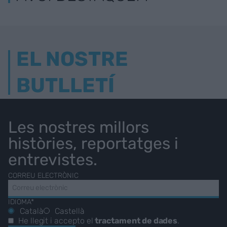
EL NOSTRE
BUTLLETÍ
Les nostres millors
històries, reportatges i
entrevistes.
CORREU ELECTRÒNIC
IDIOMA*
Català
Castellà
He llegit i accepto el
tractament de dades
.