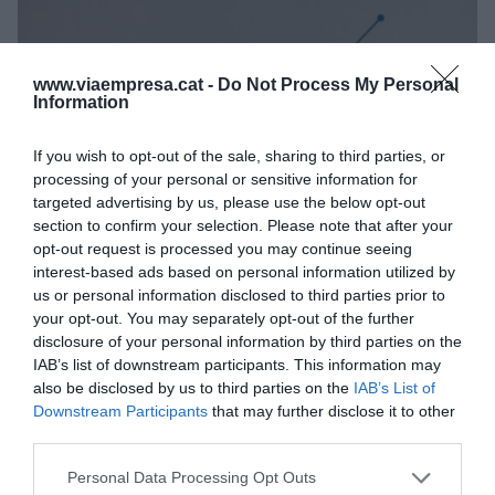
www.viaempresa.cat -
Do Not Process My Personal
Information
If you wish to opt-out of the sale, sharing to third parties, or
processing of your personal or sensitive information for
targeted advertising by us, please use the below opt-out
section to confirm your selection. Please note that after your
La bretxa salarial incrementa més en empreses
opt-out request is processed you may continue seeing
privades que en el sector públic | iStock
interest-based ads based on personal information utilized by
D’altra banda, les dades de la Mostra Contínua de
us or personal information disclosed to third parties prior to
Vides Laborals revelen les desigualtats del mercat
your opt-out. You may separately opt-out of the further
disclosure of your personal information by third parties on the
laboral. Una de les més destacades és la bretxa
IAB’s list of downstream participants. This information may
salarial de gènere: els homes van percebre un sou
also be disclosed by us to third parties on the
IAB’s List of
20% superior al de les dones, amb un salari mitjà
Downstream Participants
that may further disclose it to other
de 33.765 euros anuals. Per contra, el salari mitjà
third parties.
femení es va situar en 27.060 euros, és a dir,
Personal Data Processing Opt Outs
gairebé 7.000 euros menys que el dels homes.