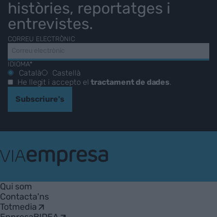
històries, reportatges i
entrevistes.
CORREU ELECTRÒNIC
IDIOMA*
Català
Castellà
He llegit i accepto el
tractament de dades
.
Subscriure's
VIA
Empresa
Qui som
Contacta'ns
Totmedia