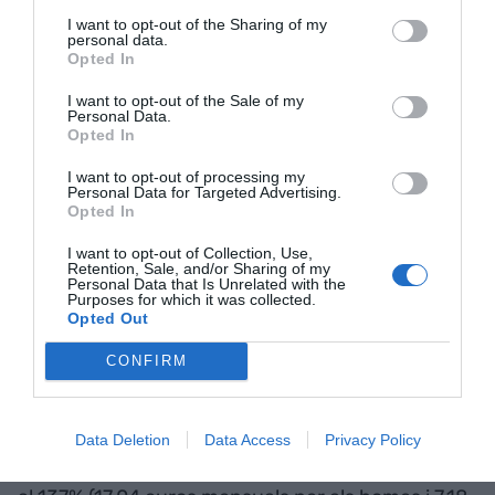
I want to opt-out of the Sharing of my
Aquesta diferència posa de manifest una
personal data.
desigualtat encara pendent de resoldre.
Opted In
I want to opt-out of the Sale of my
Personal Data.
El salari mitjà femení es va
Opted In
situar en 27.060 euros, és a
I want to opt-out of processing my
Personal Data for Targeted Advertising.
dir, gairebé 7.000 euros
Opted In
menys que el dels homes
I want to opt-out of Collection, Use,
Retention, Sale, and/or Sharing of my
Personal Data that Is Unrelated with the
Purposes for which it was collected.
Segons l’informe presentat la darrera setmana de
Opted Out
CCOO
Bretxa salarial de gènere a Catalunya,
CONFIRM
2022
, les diferències són especialment
pronunciades en els complements salarials, amb
una bretxa del 46,3%, i en els pagaments per
Data Deletion
Data Access
Privacy Policy
hores extraordinàries, on la diferència s’enfila fins