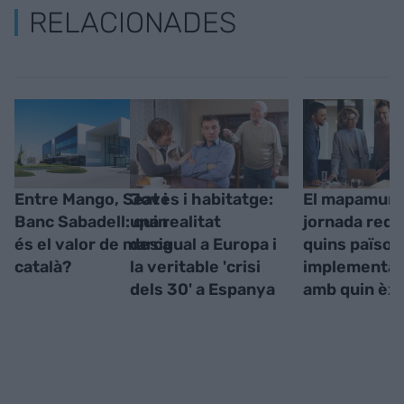
RELACIONADES
Entre Mango, Seat i
Joves i habitatge:
El mapamundi
Banc Sabadell: quin
una realitat
jornada redu
és el valor de marca
desigual a Europa i
quins països 
català?
la veritable 'crisi
implementant
dels 30' a Espanya
amb quin èxi