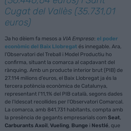
(36.446,64 euros) i Sant
Cugat del Vallès (35.731,01
euros)
Ja ho dèiem fa mesos a
VIA Empresa
:
el poder
econòmic del Baix Llobregat
és innegable. Ara,
l’Observatori del Treball i Model Productiu ho
confirma, situant la comarca al capdavant del
rànquing. Amb un producte interior brut (PIB) de
27.114 milions d’euros, el Baix Llobregat ja és la
tercera potència econòmica de Catalunya,
representant l’11,1% del PIB català, segons dades
de l’Idescat recollides per l’Observatori Comarcal.
La comarca, amb 841.731 habitants, compta amb
la presència de gegants empresarials com
Seat
,
Carburants Axoil
,
Vueling
,
Bunge
i
Nestlé
, que