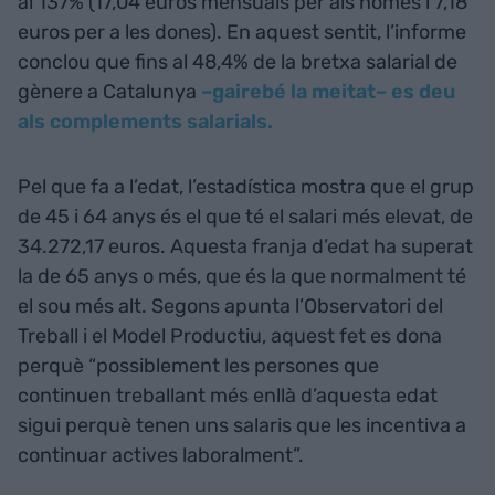
al 137% (17,04 euros mensuals per als homes i 7,18
euros per a les dones). En aquest sentit, l’informe
conclou que fins al 48,4% de la bretxa salarial de
gènere a Catalunya
–gairebé la meitat– es deu
als complements salarials.
Pel que fa a l’edat, l’estadística mostra que el grup
de 45 i 64 anys és el que té el salari més elevat, de
34.272,17 euros. Aquesta franja d’edat ha superat
la de 65 anys o més, que és la que normalment té
el sou més alt. Segons apunta l’Observatori del
Treball i el Model Productiu, aquest fet es dona
perquè “possiblement les persones que
continuen treballant més enllà d’aquesta edat
sigui perquè tenen uns salaris que les incentiva a
continuar actives laboralment”.