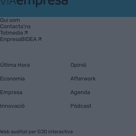
VIA
Empresa
Qui som
Contacta'ns
Totmedia
EnpresaBIDEA
Última Hora
Opinió
Economia
Afterwork
Empresa
Agenda
Innovació
Pòdcast
Web auditat per OJD interactiva