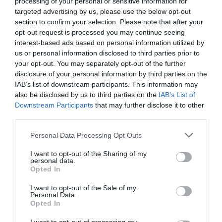
processing of your personal or sensitive information for
targeted advertising by us, please use the below opt-out
section to confirm your selection. Please note that after your
opt-out request is processed you may continue seeing
interest-based ads based on personal information utilized by
us or personal information disclosed to third parties prior to
your opt-out. You may separately opt-out of the further
disclosure of your personal information by third parties on the
RELACIONADES
IAB’s list of downstream participants. This information may
also be disclosed by us to third parties on the
IAB’s List of
Downstream Participants
that may further disclose it to other
third parties.
Personal Data Processing Opt Outs
I want to opt-out of the Sharing of my
personal data.
Opted In
La Copa Amèrica i...
"Ho sento, mama.
Una setman
I want to opt-out of the Sale of my
Personal Data.
un impacte
Tinc feina, però no
caòtica (i
Opted In
inesperat
em puc emancipar"
surrealista) 