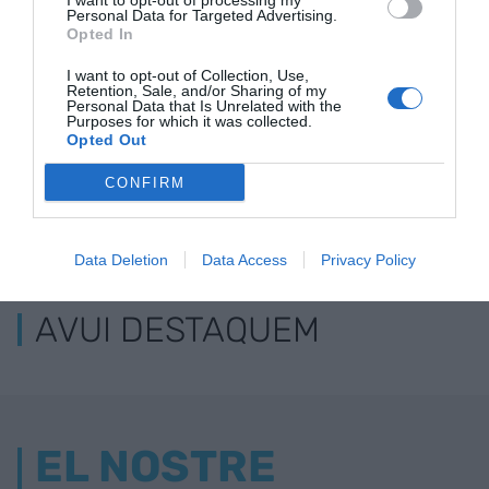
bancs
I want to opt-out of processing my
Personal Data for Targeted Advertising.
Opted In
I want to opt-out of Collection, Use,
Retention, Sale, and/or Sharing of my
Personal Data that Is Unrelated with the
Purposes for which it was collected.
Opted Out
CONFIRM
ELS MÉS LLEGITS
Data Deletion
Data Access
Privacy Policy
AVUI DESTAQUEM
EL NOSTRE