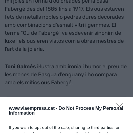
mil joies en forma d'ou creades per la casa
Fabergé des del 1885 fins a 1917. Els ous estaven
fets de metalls nobles o pedres dures decorades
amb combinacions d'esmalt vitri i gemmes. El
terme "Ou de Fabergé" va esdevenir sinònim de
luxe i els ous eren vistos com a obres mestres de
l'art de la joieria.
Toni Galmés
il·lustra amb ironia i humor el preu de
les mones de Pasqua d'enguany i ho compara
amb els mítics ous Fabergé.
Afegir
VIA Empresa
com a font preferida de
www.viaempresa.cat -
Do Not Process My Personal
Google de forma gratuïta
Information
Estigues informat amb les últimes notícies d'actualitat
ACTIVAR ARA
If you wish to opt-out of the sale, sharing to third parties, or