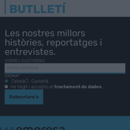
BUTLLETÍ
Les nostres millors
històries, reportatges i
entrevistes.
CORREU ELECTRÒNIC
IDIOMA*
Català
Castellà
He llegit i accepto el
tractament de dades
.
Subscriure's