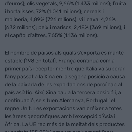
d’euros); olis vegetals, 9,66% (1.433 milions); fruita
i hortalisses, 72% (1.041 milions); cereals i
molineria, 4,89% (726 milions); vi i cava, 4,26%
(632 milions); peix i mariscs, 2,48% (369 milions); i
el capítol d’altres, 7,65% (1.136 milions).
El nombre de països als quals s’exporta es manté
estable (198 en total). França continua com a
primer país receptor mentre que Itàlia va superar
l’any passat a la Xina en la segona posició a causa
de la baixada de les exportacions de porcí cap al
país asiàtic. Així, Xina cau a la tercera posició i, a
continuació, se situen Alemanya, Portugal i el
regne Unit. Les exportacions van créixer a totes
les àrees geogràfiques amb l’excepció d’Àsia i
Àfrica. La UE rep més de la meitat dels productes