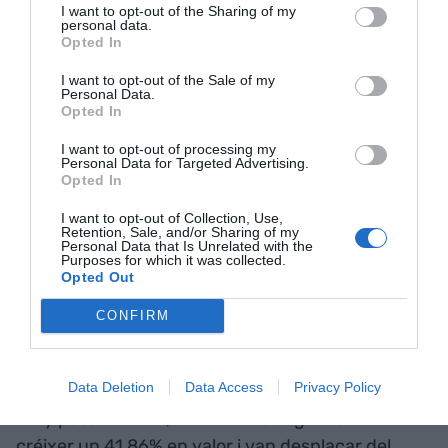
ser menys depenent del mercat xinès. Aquest
I want to opt-out of the Sharing of my
personal data.
país va reduir l’any passat el 53% de les seves
Opted In
importacions mundials de carn i derivats del porc.
I want to opt-out of the Sale of my
Tot i la davallada de les exportacions cap a la Xina,
Personal Data.
Opted In
el porcí català manté pràcticament el volum
exportat (amb una lleugera caiguda del -0,39%) i
I want to opt-out of processing my
Personal Data for Targeted Advertising.
n’augmenta el valor (+11,54%). Representa el
Opted In
61,78% de tot el sector carni. La venda a l’exterior
I want to opt-out of Collection, Use,
d’embotits ha augmentat en volum (+14,15%) com
Retention, Sale, and/or Sharing of my
Personal Data that Is Unrelated with the
el valor (+22,98%).
Purposes for which it was collected.
Opted Out
El
fine food
(que aplega entre altres productes
CONFIRM
pastisseria, xocolates, essències, fruits secs, sucs
de fruita o melmelades) es manté com a segon
Data Deletion
Data Access
Privacy Policy
sector exportador amb un creixement en valor
l’any passat del 14,82%. Els olis vegetals van
créixer un 41,86% en valor i van desplaçar del