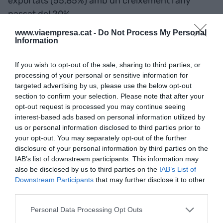
exportats (55,85%) amb un creixement l’any
passat del 20%.
www.viaempresa.cat -
Do Not Process My Personal
Information
El nombre d’empreses exportadores regulars (que
portin més de quatre anys exportant) va
If you wish to opt-out of the sale, sharing to third parties, or
augmentat l’any passat un 4.69% fins les 2.904.
processing of your personal or sensitive information for
Això suposa un increment de 130 empreses.
targeted advertising by us, please use the below opt-out
section to confirm your selection. Please note that after your
opt-out request is processed you may continue seeing
El porcí català manté
interest-based ads based on personal information utilized by
us or personal information disclosed to third parties prior to
pràcticament el volum
your opt-out. You may separately opt-out of the further
disclosure of your personal information by third parties on the
exportat malgrat el retrocés
IAB’s list of downstream participants. This information may
a la Xina
also be disclosed by us to third parties on the
IAB’s List of
Downstream Participants
that may further disclose it to other
third parties.
Els sector més exportador continua sent el carni
Personal Data Processing Opt Outs
(35,25%), que ha aconseguit diversificar-se per