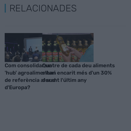
RELACIONADES
Com consolidar un
Quatre de cada deu aliments
'hub' agroalimentari
s'han encarit més d'un 30%
de referència al sud
durant l'últim any
d'Europa?