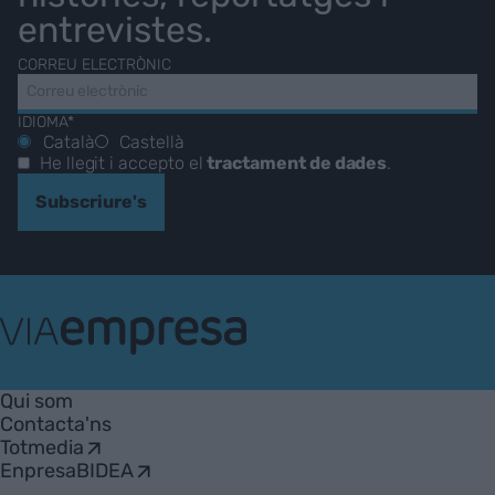
entrevistes.
CORREU ELECTRÒNIC
IDIOMA*
Català
Castellà
He llegit i accepto el
tractament de dades
.
Subscriure's
VIA
Empresa
Qui som
Contacta'ns
Totmedia
EnpresaBIDEA