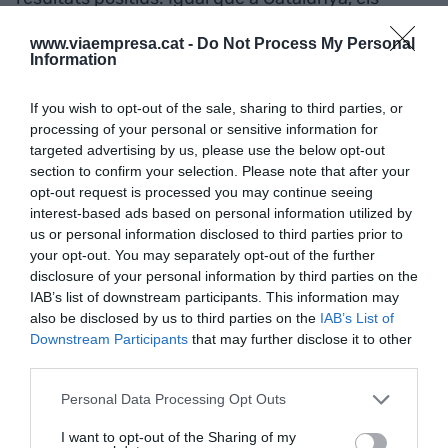
principals impulsors d'aquesta evolució positiva
www.viaempresa.cat -
Do Not Process My Personal
van ser els béns de consum durador, amb un
Information
increment productiu del 24,9%, els béns
intermedis (+19,5%) i els béns de consum, amb un
If you wish to opt-out of the sale, sharing to third parties, or
processing of your personal or sensitive information for
11,9% més que durant el mateix període de 2020.
targeted advertising by us, please use the below opt-out
section to confirm your selection. Please note that after your
opt-out request is processed you may continue seeing
Afegir
VIA Empresa
com a font preferida de
interest-based ads based on personal information utilized by
Google de forma gratuïta
us or personal information disclosed to third parties prior to
Estigues informat amb les últimes notícies d'actualitat
your opt-out. You may separately opt-out of the further
ACTIVAR ARA
disclosure of your personal information by third parties on the
IAB’s list of downstream participants. This information may
also be disclosed by us to third parties on the
IAB’s List of
Downstream Participants
that may further disclose it to other
third parties.
Personal Data Processing Opt Outs
I want to opt-out of the Sharing of my