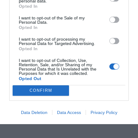
personal data.
Opted In
RELACIONADES
I want to opt-out of the Sale of my
Personal Data.
Opted In
I want to opt-out of processing my
Personal Data for Targeted Advertising.
Opted In
I want to opt-out of Collection, Use,
Retention, Sale, and/or Sharing of my
Personal Data that Is Unrelated with the
La producció industrial pateix l'enfonsament
Purposes for which it was collected.
més gran des del 2009
Opted Out
CONFIRM
Data Deletion
Data Access
Privacy Policy