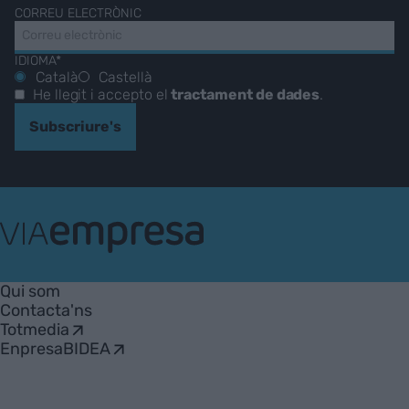
CORREU ELECTRÒNIC
IDIOMA*
Català
Castellà
He llegit i accepto el
tractament de dades
.
Subscriure's
VIA
Empresa
Qui som
Contacta'ns
Totmedia
EnpresaBIDEA