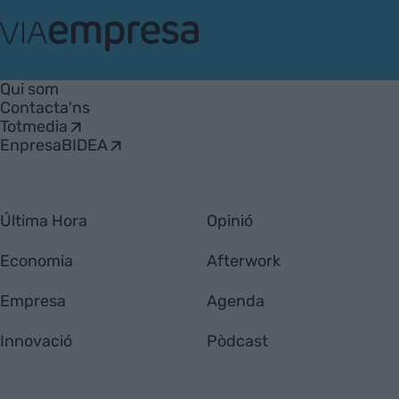
VIA
Empresa
Qui som
Contacta'ns
Totmedia
EnpresaBIDEA
Última Hora
Opinió
Economia
Afterwork
Empresa
Agenda
Innovació
Pòdcast