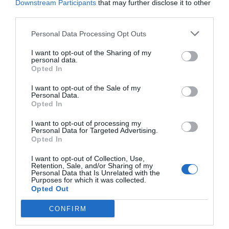
Google de forma gratuïta
Downstream Participants
that may further disclose it to other
Estigues informat amb les últimes notícies d'actualitat
third parties.
ACTIVAR ARA
Personal Data Processing Opt Outs
I want to opt-out of the Sharing of my
personal data.
Opted In
I want to opt-out of the Sale of my
Personal Data.
Opted In
I want to opt-out of processing my
RELACIONADES
Personal Data for Targeted Advertising.
Opted In
I want to opt-out of Collection, Use,
Retention, Sale, and/or Sharing of my
Personal Data that Is Unrelated with the
Purposes for which it was collected.
Opted Out
CONFIRM