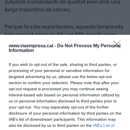
subjecte a estàndards de qualitat però amb una
llarga trajectòria de conreu.
Pel que fa a les exportacions, aquesta temporada
han crescut entre un 5% i un 10% per situar-se
per sobre del 20% i superant totes les previsions.
www.viaempresa.cat -
Do Not Process My Personal
Els principals mercats on s'envien calçots són
Information
França, Bèlgica i Alemanya i, principalment a
If you wish to opt-out of the sale, sharing to third parties, or
Londres, on el calçot ha quallat en la restauració i
processing of your personal or sensitive information for
a botigues de productes alimentaris selectes i
targeted advertising by us, please use the below opt-out
gurmet. També hi ha una demanda creixent a la
section to confirm your selection. Please note that after your
resta de l'Estat on les calçotades són cada cop
opt-out request is processed you may continue seeing
interest-based ads based on personal information utilized by
més populars a restaurants de Madrid, l'Aragó i les
us or personal information disclosed to third parties prior to
Illes Balears.
your opt-out. You may separately opt-out of the further
disclosure of your personal information by third parties on the
IAB’s list of downstream participants. This information may
also be disclosed by us to third parties on the
IAB’s List of
Afegir
VIA Empresa
com a font preferida de