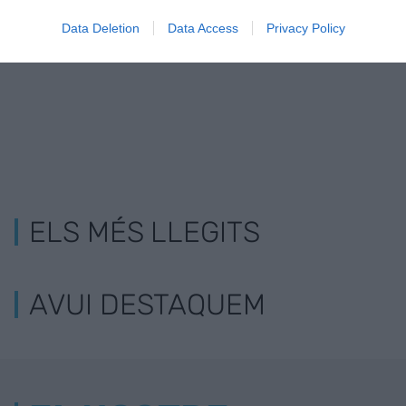
El calçot, la ceba catalana que traspassa
Data Deletion
Data Access
Privacy Policy
fronteres
ELS MÉS LLEGITS
AVUI DESTAQUEM