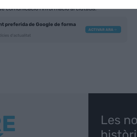
ent de Sabadell i el departament de Territori i
de comunicació i informació al ciutadà.
nt preferida de Google de forma
ACTIVAR ARA
ícies d'actualitat
RE
Les no
històr