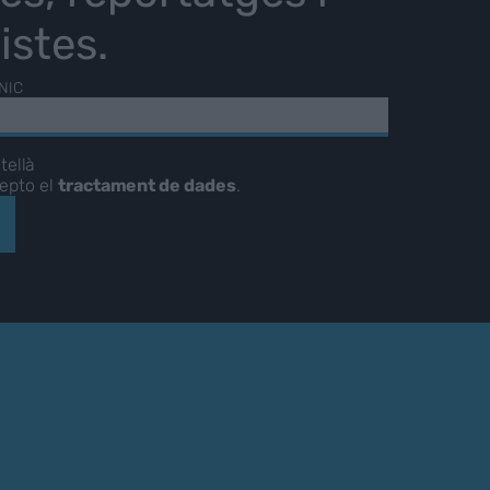
istes.
NIC
tellà
cepto el
tractament de dades
.