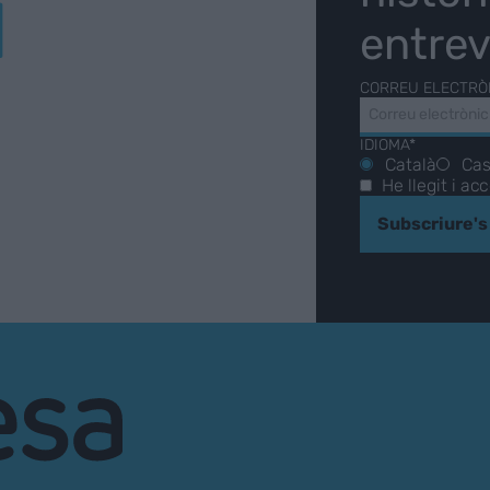
Í
entrev
CORREU ELECTRÒ
IDIOMA*
Català
Cas
He llegit i ac
Subscriure's