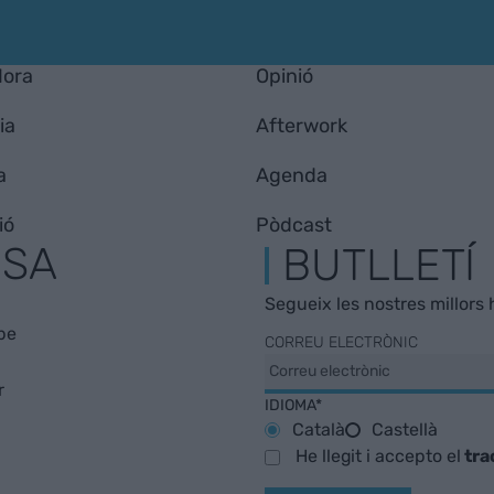
Hora
Opinió
ia
Afterwork
a
Agenda
ió
Pòdcast
ESA
BUTLLETÍ
Segueix les nostres millors h
be
CORREU ELECTRÒNIC
r
IDIOMA*
Català
Castellà
He llegit i accepto el
tra