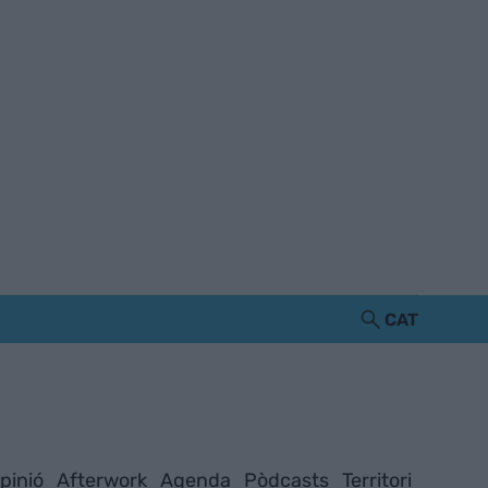
CAT
pinió
Afterwork
Agenda
Pòdcasts
Territori