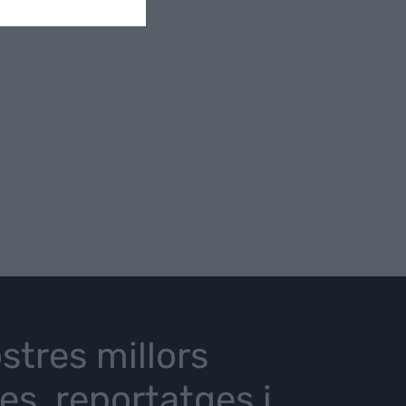
stres millors
ies, reportatges i