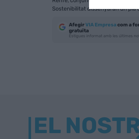
Renfe, conjuntament amb l'Ajuntam
Sostenibilitat dissenyaran un pla 
Afegir
VIA Empresa
com a fo
gratuïta
Estigues informat amb les últimes not
EL NOST