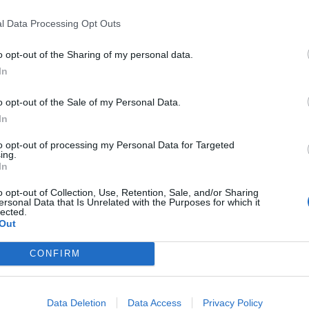
er exemple la perllongació d'andanes, incorporació
l Data Processing Opt Outs
formació al viatger i adequar l'enllumenat del
res actuacions.
o opt-out of the Sharing of my personal data.
In
posa de 83 serveis de la línia R4 de Rodalies de
o opt-out of the Sale of my Personal Data.
n 11.142 viatgers de mitjana
en dia laborable que
In
e de Barcelona en un temps de viatge de 32
to opt-out of processing my Personal Data for Targeted
ing.
In
o opt-out of Collection, Use, Retention, Sale, and/or Sharing
n obres compatibles amb el servei ferroviari.
ersonal Data that Is Unrelated with the Purposes for which it
lected.
e que es farà coincidir durant el període estival,
Out
tual en tren a Sabadell Centre.
CONFIRM
atgers
s'establirà un servei d'autobús entre
 Un cop s'apropin les dates d'aquesta afectació,
Data Deletion
Data Access
Privacy Policy