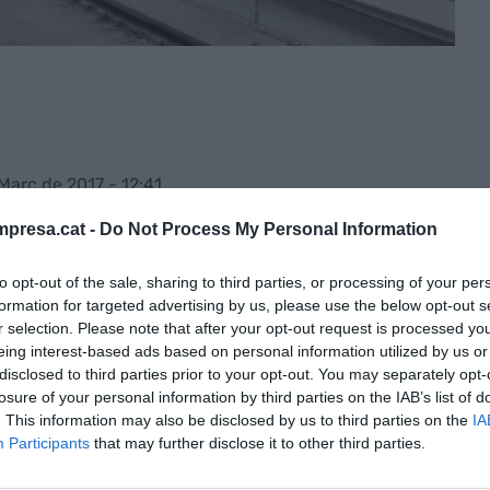
Març de 2017 - 12:41
presa.cat -
Do Not Process My Personal Information
ra a l'estació de Sabadell Centre
que permetran
to opt-out of the sale, sharing to third parties, or processing of your per
ible gràcies a la renovació i modernització del
formation for targeted advertising by us, please use the below opt-out s
r selection. Please note that after your opt-out request is processed y
 sigut adjudicades l'any 2016 per un total
eing interest-based ads based on personal information utilized by us or
empresa Tecsa
, la qual disposa d'un termini
disclosed to third parties prior to your opt-out. You may separately opt-
losure of your personal information by third parties on the IAB’s list of
. This information may also be disclosed by us to third parties on the
IA
Participants
that may further disclose it to other third parties.
stal·lació de dos ascensors d'andanes al vestíbul
rporació d'escales mecàniques que conduiran als