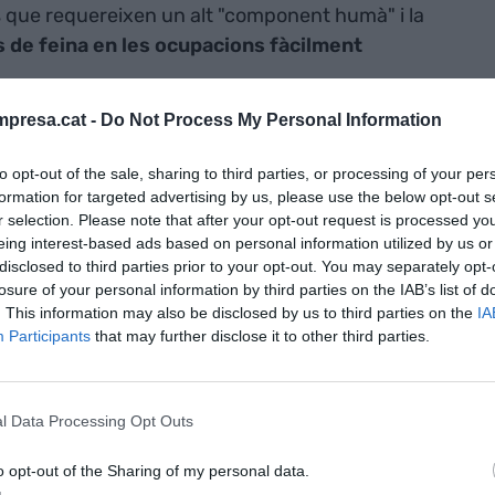
s que requereixen un alt "component humà" i la
cs de feina en les ocupacions fàcilment
presa.cat -
Do Not Process My Personal Information
nyalat que hi podria haver un
augment de la
a qual cosa es traduiria en una millora del benestar
to opt-out of the sale, sharing to third parties, or processing of your per
formation for targeted advertising by us, please use the below opt-out s
Segons l'informe, el PIB per càpita passaria dels
r selection. Please note that after your opt-out request is processed y
00 euros en un període de 15 anys si es produeix
eing interest-based ads based on personal information utilized by us or
disclosed to third parties prior to your opt-out. You may separately opt-
losure of your personal information by third parties on the IAB’s list of
. This information may also be disclosed by us to third parties on the
IA
pacions
Participants
that may further disclose it to other third parties.
tata que la introducció de noves tecnologies
portin a terme tasques "més fàcilment
l Data Processing Opt Outs
 eines digitals
complementaran l'ocupació
o opt-out of the Sharing of my personal data.
a i augmentant la productivitat
.