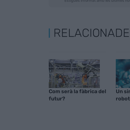
Estigues informat amb les últimes not
RELACIONADE
Com serà la fàbrica del
Un si
futur?
robot