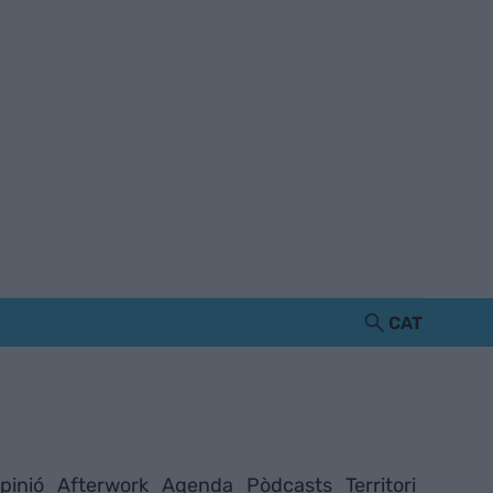
CAT
pinió
Afterwork
Agenda
Pòdcasts
Territori