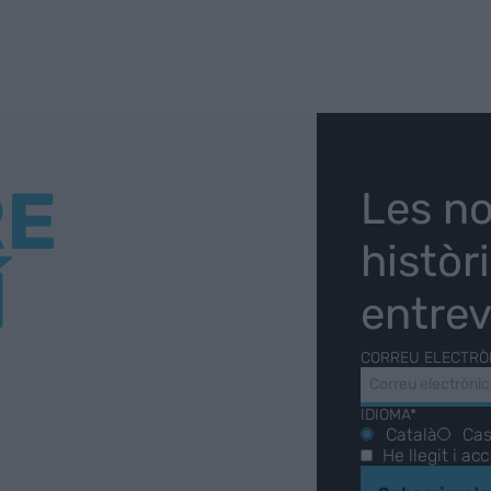
RE
Les no
històr
Í
entrev
CORREU ELECTRÒ
IDIOMA*
Català
Cas
He llegit i ac