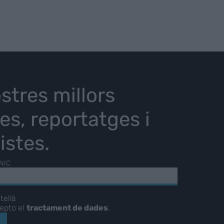
stres millors
ies, reportatges i
istes.
NIC
tellà
cepto el
tractament de dades
.