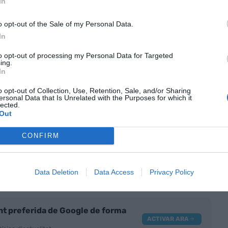
In
 enginyers i matemàtics, especialistes en
o opt-out of the Sale of my Personal Data.
ormació i la comunicació-, a més de les relacionades
In
els que tindran un major potencial de creixement,
to opt-out of processing my Personal Data for Targeted
 grau de complementarietat amb la robotització,
ing.
In
o opt-out of Collection, Use, Retention, Sale, and/or Sharing
ersonal Data that Is Unrelated with the Purposes for which it
e l'educació
lected.
Out
servatori ADEI constata també que es requereix un
CONFIRM
 de les competències
que han de reunir els
ció del sistema formatiu per tal d'
enfortir les
Data Deletion
Data Access
Privacy Policy
gia, enginyeria i matemàtiques).
nt preferida de Google de forma
ACTIVAR ARA