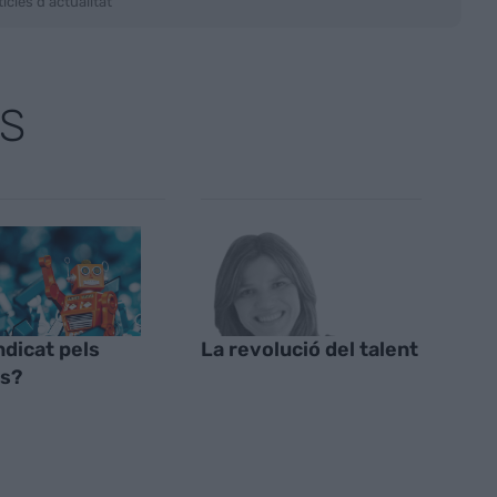
ícies d'actualitat
S
ndicat pels
La revolució del talent
s?