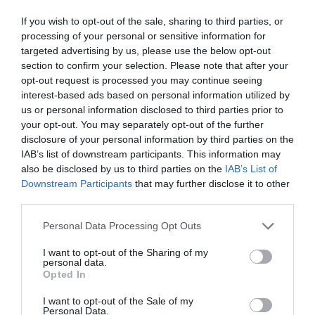
capacitat de donar bon servei, que no ens importa
If you wish to opt-out of the sale, sharing to third parties, or
donar serveis a d’altres perquè així donem un bon
processing of your personal or sensitive information for
servei als ciutadans i viatgers".
targeted advertising by us, please use the below opt-out
section to confirm your selection. Please note that after your
opt-out request is processed you may continue seeing
D'aquesta manera, Renfe pretén sumar 400.000
interest-based ads based on personal information utilized by
nous viatges a Catalunya en els pròxims cinc anys
us or personal information disclosed to third parties prior to
your opt-out. You may separately opt-out of the further
a través de la seva plataforma mòbil i un total
disclosure of your personal information by third parties on the
d'1,8 milions a tot l'Estat. L'aplicació està
IAB’s list of downstream participants. This information may
prevista que s'adjudiqui a una gran empresa
also be disclosed by us to third parties on the
IAB’s List of
Downstream Participants
that may further disclose it to other
tecnològica abans de l'estiu i incrementarà els
third parties.
ingressos de la companyia en 100 milions d'euros
fins al 2024 ja que preveuen que la venda de
Personal Data Processing Opt Outs
bitllets s'elevi entre un 3% i un 4%.
I want to opt-out of the Sharing of my
personal data.
Opted In
Táboas: "Una de les grans
I want to opt-out of the Sale of my
Personal Data.