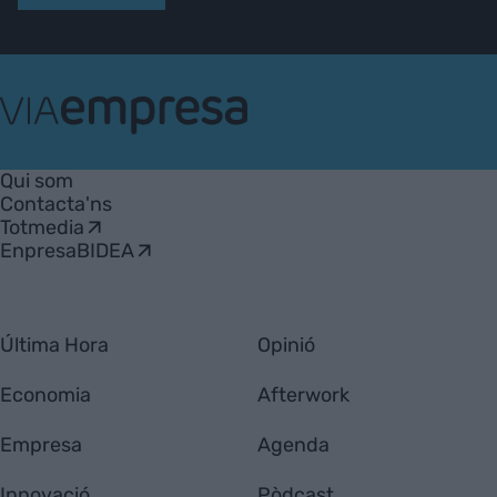
VIA
Empresa
Qui som
Contacta'ns
Totmedia
EnpresaBIDEA
Última Hora
Opinió
Economia
Afterwork
Empresa
Agenda
Innovació
Pòdcast