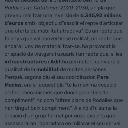
Rodalies de Catalunya 2020-2030
, un pla que
preveu realitzar una inversió de
6.345,92 milions
d’euros
amb l'objectiu d"assolir el repte d’articular
una oferta de mobilitat atractiva". És un repte que
fa anys que vol convertir-se realitat, un repte que,
encara lluny de materialitzar-se, ha provocat la
crispació de viatgers i usuaris i un repte que, si les
infraestructures
i
Adif
ho permeten, canviarà la
qualitat de la
mobilitat
de moltes persones.
Perquè, segons diu el seu coordinador,
Pere
Macias
, ara sí, aquest pla "té la màxima vocació
d’oferir mecanismes que donin garanties de
compliment", no com "altres plans de Rodalies que
han tingut baix compliment". A això s'hi suma la
creació d'un grup format per onze experts que
assessoraran l'operadora en millorar el seu servei