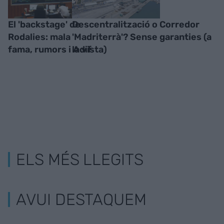
El 'backstage' de
Descentralització o Corredor
Rodalies: mala
'Madriterrà'? Sense garanties (a
fama, rumors i Adif
la vista)
ELS MÉS LLEGITS
AVUI DESTAQUEM