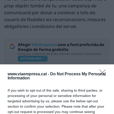
prop depèn també de tu
, una campanya de
comunicació per donar a conèixer a tots els
usuaris de Rodalies les recomanacions, mesures
obligatòries i condicions del servei.
Afegir
VIA Empresa
com a font preferida de
Google de forma gratuïta
Estigues informat amb les últimes notícies d'actualitat
ACTIVAR ARA
www.viaempresa.cat -
Do Not Process My Personal
Information
If you wish to opt-out of the sale, sharing to third parties, or
processing of your personal or sensitive information for
targeted advertising by us, please use the below opt-out
section to confirm your selection. Please note that after your
opt-out request is processed you may continue seeing