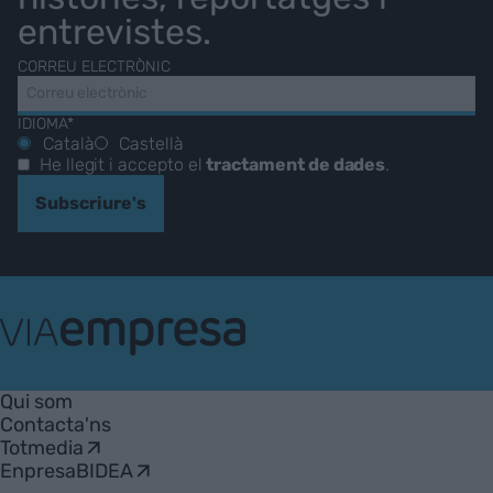
entrevistes.
CORREU ELECTRÒNIC
IDIOMA*
Català
Castellà
He llegit i accepto el
tractament de dades
.
Subscriure's
VIA
Empresa
Qui som
Contacta'ns
Totmedia
EnpresaBIDEA