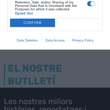
Retention, Sale, and/or Sharing of my
Personal Data that Is Unrelated with the
Purposes for which it was collected.
Opted Out
ELS MÉS LLEGITS
CONFIRM
AVUI DESTAQUEM
Data Deletion
Data Access
Privacy Policy
EL NOSTRE
BUTLLETÍ
Les nostres millors
històries, reportatges i