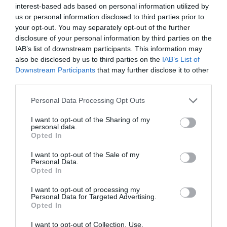
RELACIONADES
interest-based ads based on personal information utilized by
us or personal information disclosed to third parties prior to
your opt-out. You may separately opt-out of the further
disclosure of your personal information by third parties on the
IAB’s list of downstream participants. This information may
also be disclosed by us to third parties on the
IAB’s List of
Downstream Participants
that may further disclose it to other
third parties.
Renfe fa via cap al
Els barcelonins, els
Renfe redue
Personal Data Processing Opt Outs
bitllet personalitzat
sanitaris que més
l'oferta de R
I want to opt-out of the Sharing of my
han viatjat amb
durant l'esta
personal data.
Opted In
Renfe per la COVID-
d'alarma
19
I want to opt-out of the Sale of my
Personal Data.
Opted In
I want to opt-out of processing my
Personal Data for Targeted Advertising.
Opted In
I want to opt-out of Collection, Use,