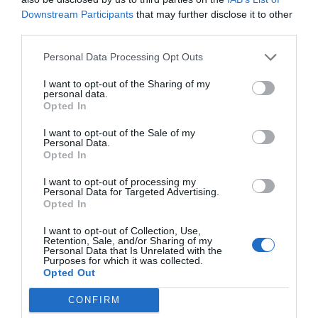
només vol dir una cosa i ell ho té clar. "Tinc totes
Downstream Participants
that may further disclose it to other
les sospites i el convenciment que qui sortirà
third parties.
guanyant seran les empreses amigues que
Personal Data Processing Opt Outs
acostumaven a fer terratrèmols a la costa de
I want to opt-out of the Sharing of my
Tarragona. No confieu que el govern us ajudi,
personal data.
esteu sols. Els diners aniran a pagar als amics,
Opted In
vosaltres no veureu res", adverteix.
I want to opt-out of the Sale of my
Personal Data.
Opted In
Un nou ordre mundial?
I want to opt-out of processing my
Personal Data for Targeted Advertising.
Adéu a la globalització
Opted In
I want to opt-out of Collection, Use,
Sigui com sigui, i com diu Sala-i-Martin, "el virus
Retention, Sale, and/or Sharing of my
Personal Data that Is Unrelated with the
ha agreujat uns problemes que ja teníem", entre
Purposes for which it was collected.
els quals destaca la "invasió de drets" i la "falta de
Opted Out
llibertat" per part dels estats-espia que "han
CONFIRM
aprofitat la pandèmia per recollir més dades sobre