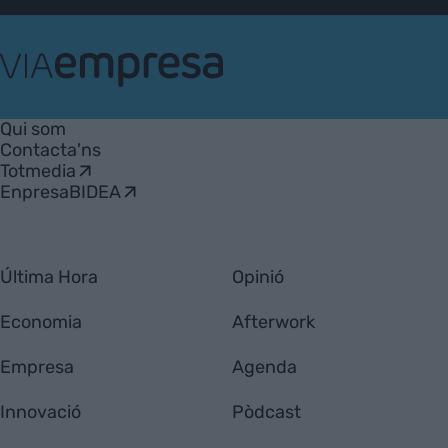
VIA
Empresa
Qui som
Contacta'ns
Totmedia
EnpresaBIDEA
Última Hora
Opinió
Economia
Afterwork
Empresa
Agenda
Innovació
Pòdcast