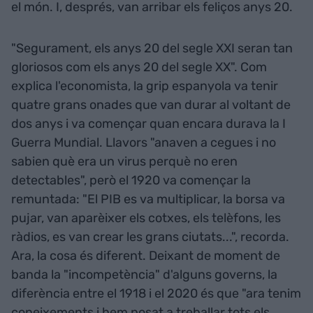
el món. I, després, van arribar els feliços anys 20.
"Segurament, els anys 20 del segle XXI seran tan
gloriosos com els anys 20 del segle XX". Com
explica l'economista, la grip espanyola va tenir
quatre grans onades que van durar al voltant de
dos anys i va començar quan encara durava la I
Guerra Mundial. Llavors "anaven a cegues i no
sabien què era un virus perquè no eren
detectables", però el 1920 va començar la
remuntada: "El PIB es va multiplicar, la borsa va
pujar, van aparèixer els cotxes, els telèfons, les
ràdios, es van crear les grans ciutats...", recorda.
Ara, la cosa és diferent. Deixant de moment de
banda la "incompetència" d'alguns governs, la
diferència entre el 1918 i el 2020 és que "ara tenim
coneixements i hem posat a treballar tots els