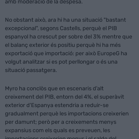
amb moderació de la despesa.
No obstant això, ara hi ha una situació "bastant
excepcional", segons Castells, perquè el PIB
espanyol ha crescut per sobre del 3% mentre que
el balanç exterior és positiu perquè hi ha més
exportació que importació: per això EuropeG ha
volgut analitzar si es pot perllongar o és una
situació passatgera.
Myro ha conclòs que en escenaris d'alt
creixement del PIB, entorn del 4%, el superàvit
exterior d'Espanya estendria a reduir-se
gradualment perquè les importacions creixerien
per damunt; però per a creixements menys
expansius com els quals es preveuen, les
importacions creixerien menys i el saldo del