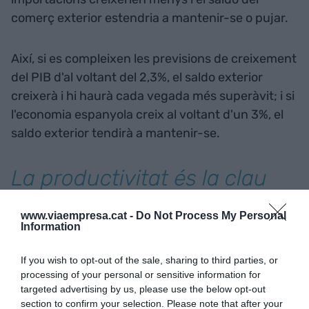
comerç exterior estendria a mantenir-se o pujar.
Així, si es compleixen les previsions de creixement
del PIB d'al voltant del 2,3%, el saldo exterior
creixerà i hi haurà cada vegada més superàvit; i si
l'economia espanyola creix al voltant d'un 3%, el
saldo exterior tendirà a mantenir-se.
La productivitat és la clau
per exportar i permet salaris
www.viaempresa.cat -
Do Not Process My Personal
més alts
Information
If you wish to opt-out of the sale, sharing to third parties, or
Podem assegurar que les exportacions difícilment
processing of your personal or sensitive information for
van a créixer menys del 4% en volum", segons
targeted advertising by us, please use the below opt-out
section to confirm your selection. Please note that after your
Myro, que ha dit que el 12% d'empreses a Espanya