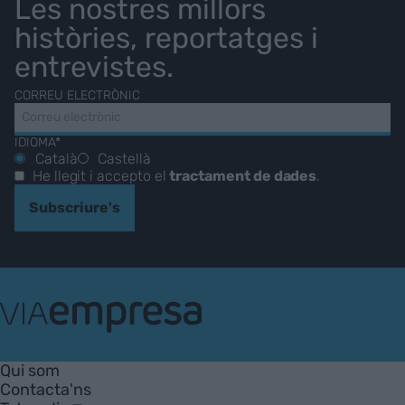
Les nostres millors
històries, reportatges i
entrevistes.
CORREU ELECTRÒNIC
IDIOMA*
Català
Castellà
He llegit i accepto el
tractament de dades
.
Subscriure's
VIA
Empresa
Qui som
Contacta'ns