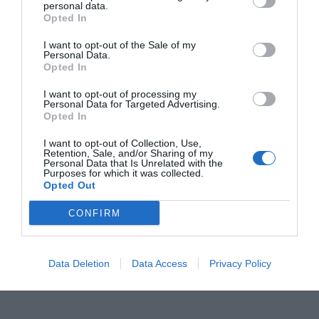
personal data.
RELACIONADES
Opted In
I want to opt-out of the Sale of my
Personal Data.
Opted In
I want to opt-out of processing my
Personal Data for Targeted Advertising.
Opted In
I want to opt-out of Collection, Use,
Palma: "Seat mai ha
Seat ret homenatge a García
Retention, Sale, and/or Sharing of my
Personal Data that Is Unrelated with the
viscut una fase tan
Lorca a Barcelona
Purposes for which it was collected.
Opted Out
positiva"
CONFIRM
Data Deletion
Data Access
Privacy Policy