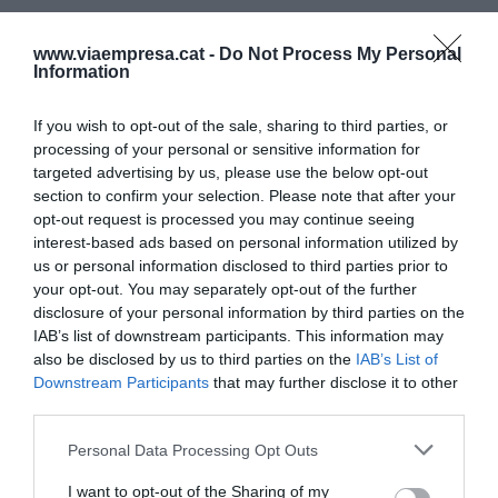
En aquest context, Iberdrola ha completat la
www.viaempresa.cat -
Do Not Process My Personal
instal·lació de 140 punts de recarrega als centres
Information
de Seat a Martorell, que inclou espais per a ús
If you wish to opt-out of the sale, sharing to third parties, or
privat i per a ús públic.
processing of your personal or sensitive information for
targeted advertising by us, please use the below opt-out
section to confirm your selection. Please note that after your
Afegir
VIA Empresa
com a font preferida de
opt-out request is processed you may continue seeing
Google de forma gratuïta
interest-based ads based on personal information utilized by
Estigues informat amb les últimes notícies d'actualitat
us or personal information disclosed to third parties prior to
ACTIVAR ARA
your opt-out. You may separately opt-out of the further
disclosure of your personal information by third parties on the
IAB’s list of downstream participants. This information may
also be disclosed by us to third parties on the
IAB’s List of
Downstream Participants
that may further disclose it to other
third parties.
Personal Data Processing Opt Outs
I want to opt-out of the Sharing of my