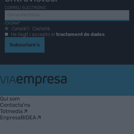
CORREU ELECTRÒNIC
IDIOMA*
Català
Castellà
He llegit i accepto el
tractament de dades
.
Subscriure's
VIA
Empresa
Qui som
Contacta'ns
Totmedia
EnpresaBIDEA