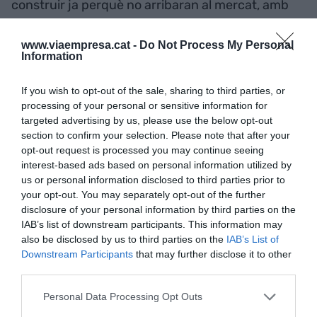
construir ja perquè no arribaran al mercat, amb
sort, fins als tres anys", argumenta Homedes.
www.viaempresa.cat -
Do Not Process My Personal
Information
Els empresaris
immobiliaris celebren la
If you wish to opt-out of the sale, sharing to third parties, or
processing of your personal or sensitive information for
construcció d'habitatges
targeted advertising by us, please use the below opt-out
section to confirm your selection. Please note that after your
protegits, però dubten sobre
opt-out request is processed you may continue seeing
interest-based ads based on personal information utilized by
on sortiran i critiquen que no
us or personal information disclosed to third parties prior to
your opt-out. You may separately opt-out of the further
es va fer abans
disclosure of your personal information by third parties on the
IAB’s list of downstream participants. This information may
also be disclosed by us to third parties on the
IAB’s List of
Així doncs, el CEO d'Amat Immobiliaris també
Downstream Participants
that may further disclose it to other
assenyala la construcció d'habitatges protegits
third parties.
com una altra notícia positiva. En concret,
Personal Data Processing Opt Outs
Sánchez va anunciar la transferència de
més de