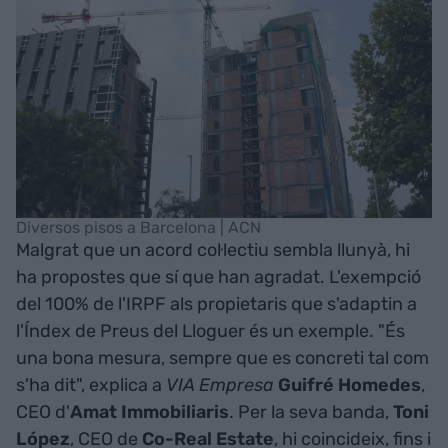
Diversos pisos a Barcelona | ACN
Malgrat que un acord col·lectiu sembla llunyà, hi
ha propostes que sí que han agradat. L'exempció
del 100% de l'IRPF als propietaris que s'adaptin a
l'Índex de Preus del Lloguer és un exemple. "És
una bona mesura, sempre que es concreti tal com
s'ha dit", explica a
VIA Empresa
Guifré Homedes
,
CEO d'
Amat Immobiliaris
. Per la seva banda,
Toni
López
, CEO de
Co-Real Estate
, hi coincideix, fins i