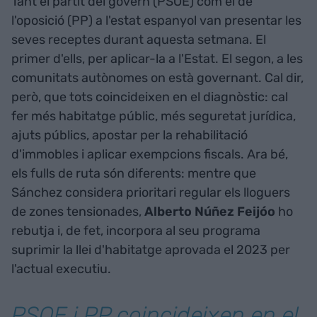
Tant el partit del govern (PSOE) com el de
l'oposició (PP) a l'estat espanyol van presentar les
seves receptes durant aquesta setmana. El
primer d'ells, per aplicar-la a l'Estat. El segon, a les
comunitats autònomes on està governant. Cal dir,
però, que tots coincideixen en el diagnòstic: cal
fer més habitatge públic, més seguretat jurídica,
ajuts públics, apostar per la rehabilitació
d'immobles i aplicar exempcions fiscals. Ara bé,
els fulls de ruta són diferents: mentre que
Sánchez considera prioritari regular els lloguers
de zones tensionades,
Alberto Núñez Feijóo
ho
rebutja i, de fet, incorpora al seu programa
suprimir la llei d'habitatge aprovada el 2023 per
l'actual executiu.
PSOE i PP coincideixen en el