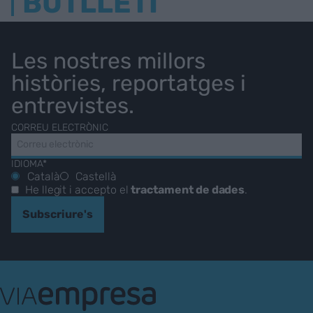
BUTLLETÍ
Les nostres millors
històries, reportatges i
entrevistes.
CORREU ELECTRÒNIC
IDIOMA*
Català
Castellà
He llegit i accepto el
tractament de dades
.
Subscriure's