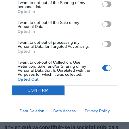
3.300 habitatges
i dos milions de metres
I want to opt-out of the Sharing of my
personal data.
quadrats de sòl residencial a l'empresa pública
Opted In
d'habitatge que es va crear el passat
I want to opt-out of the Sale of my
desembre. Aquests dos milions de metres
Personal Data.
Opted In
quadrats, segons Sánchez, s'utilitzaran per
construir "milers i milers d'habitatges protegits
I want to opt-out of processing my
Personal Data for Targeted Advertising.
per a lloguer assequible, fonamentalment per a
Opted In
joves".
I want to opt-out of Collection, Use,
Retention, Sale, and/or Sharing of my
Personal Data that Is Unrelated with the
A més, la nova companyia també incorporarà els
Purposes for which it was collected.
Opted Out
més de 30.000 habitatges de la
Societat de
Gestió d'Actius Procedents de la
CONFIRM
Reestructuració Bancària
(Sareb), 13.000 dels
quals seran de forma immediata. La idea agrada a
Data Deletion
Data Access
Privacy Policy
López, però es pregunta "d'on sortiran" els 3.300
habitatges i, alhora, lamenta que no es fes el 2012,
any en què va constituir-se la societat pública a