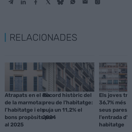
RELACIONADES
Atrapats en el dia
Rècord històric del
Els joves tr
de la marmota:
preu de l'habitatge:
36,7% més q
l’habitatge i els
puja un 11,2% el
seus pares a
bons propòsits per
2024
l'entrada d'u
al 2025
habitatge