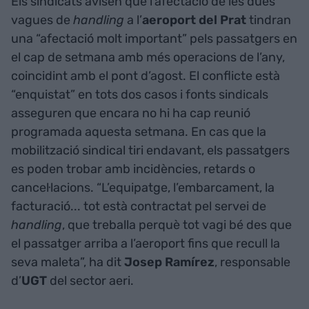
Els sindicats avisen que l’afectació de les dues
vagues de
handling
a l’
aeroport del Prat
tindran
una “afectació molt important” pels passatgers en
el cap de setmana amb més operacions de l’any,
coincidint amb el pont d’agost. El conflicte està
“enquistat” en tots dos casos i fonts sindicals
asseguren que encara no hi ha cap reunió
programada aquesta setmana. En cas que la
mobilització sindical tiri endavant, els passatgers
es poden trobar amb incidències, retards o
cancel·lacions. “L’equipatge, l’embarcament, la
facturació... tot està contractat pel servei de
handling
, que treballa perquè tot vagi bé des que
el passatger arriba a l’aeroport fins que recull la
seva maleta”, ha dit
Josep Ramírez
, responsable
d’
UGT
del sector aeri.