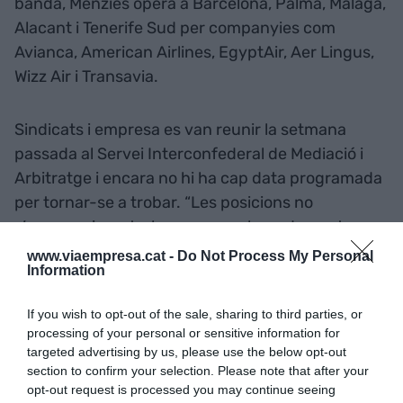
banda, Menzies opera a Barcelona, Palma, Màlaga,
Alacant i Tenerife Sud per companyies com
Avianca, American Airlines, EgyptAir, Aer Lingus,
Wizz Air i Transavia.
Sindicats i empresa es van reunir la setmana
passada al Servei Interconfederal de Mediació i
Arbitratge i encara no hi ha cap data programada
per tornar-se a trobar. “Les posicions no
s’apropen i ens trobem que, malauradament,
anirem a la vaga sense cap mena de solució”, ha
www.viaempresa.cat -
Do Not Process My Personal
Information
dit el líder sindical.
If you wish to opt-out of the sale, sharing to third parties, or
Segons detalla Ramírez, les protestes “no són una
processing of your personal or sensitive information for
sorpresa per cap de les dues companyies”, que
targeted advertising by us, please use the below opt-out
section to confirm your selection. Please note that after your
arrosseguen “incompliments” prèviament
opt-out request is processed you may continue seeing
denunciats per la plantilla “que no es poden