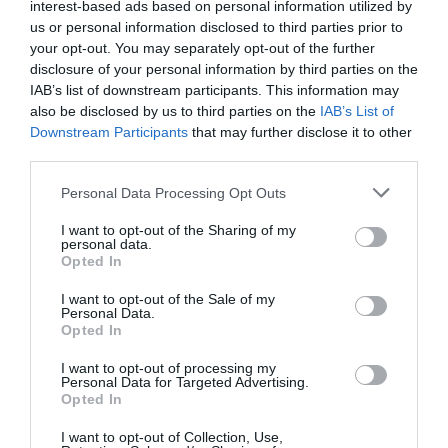
interest-based ads based on personal information utilized by
mantenir en el temps”. En el cas de Menzies,
us or personal information disclosed to third parties prior to
your opt-out. You may separately opt-out of the further
l’empresa es va comprometre al novembre
disclosure of your personal information by third parties on the
regularitzar nòmines i abonar un deute amb la
IAB’s list of downstream participants. This information may
plantilla, però més de mig any més tard “encara
also be disclosed by us to third parties on the
IAB’s List of
no ha passat”. Pel que fa a Azul Handling, segueix
Downstream Participants
that may further disclose it to other
third parties.
la política de Ryanair de “pensar que les lleis
d’aquí no li són aplicables” i d’aplicar una política
Personal Data Processing Opt Outs
de “sanció permanent per tal d’acovardir la seva
I want to opt-out of the Sharing of my
plantilla”.
personal data.
Opted In
El sindicalista ha denunciat que de cara al cap de
I want to opt-out of the Sale of my
Personal Data.
setmana les empreses estan aixecant els
Opted In
descansos de treballadors que no tenien previst
I want to opt-out of processing my
treballar perquè estaven en rotació de descansos
Personal Data for Targeted Advertising.
Opted In
“per engrandir la plantilla perquè els serveis
mínims resultants siguin superiors”. “Ara mateix
I want to opt-out of Collection, Use,