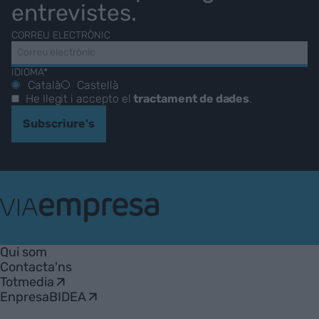
entrevistes.
CORREU ELECTRÒNIC
IDIOMA*
Català
Castellà
He llegit i accepto el
tractament de dades
.
Subscriure's
VIA
Empresa
Qui som
Contacta'ns
Totmedia
EnpresaBIDEA