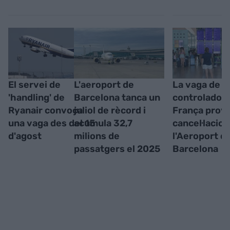
El servei de
L'aeroport de
La vaga de
'handling' de
Barcelona tanca un
controladors
Ryanair convoca
juliol de rècord i
França prov
una vaga des del 15
acumula 32,7
cancel·lacion
d'agost
milions de
l'Aeroport d
passatgers el 2025
Barcelona