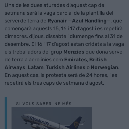
Una de les dues aturades d’aquest cap de
setmana serà la vaga parcial de la plantilla del
servei de terra de
Ryanair
—
Azul Handling
—, que
començarà aquests 15, 16 i 17 d’agost i es repetirà
dimecres, dijous, dissabte i diumenge fins al 31 de
desembre. El 16 i 17 d’agost estan cridats a la vaga
els treballadors del grup
Menzies
que dona servei
de terra a aerolínies com
Emirates
,
British
Airways
,
Latam
,
Turkish Airlines
o
Norwegian
.
En aquest cas, la protesta serà de 24 hores, i es
repetirà els tres caps de setmana d’agost.
SI VOLS SABER-NE MÉS