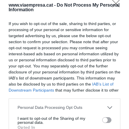
certs reptes amb una aurèola d’il·lusió.
www.viaempresa.cat -
Do Not Process My Personal
Information
Sortir de la ruïna
If you wish to opt-out of the sale, sharing to third parties, or
processing of your personal or sensitive information for
Un dels motius que ha esgrimit
Florentino Pérez
,
targeted advertising by us, please use the below opt-out
section to confirm your selection. Please note that after your
president d’aquesta futura competició, per tirar
opt-out request is processed you may continue seeing
endavant el projecte, és que els grans clubs es
interest-based ads based on personal information utilized by
troben en situació de ruïna i necessiten
us or personal information disclosed to third parties prior to
maximitzar els seus ingressos per restablir
your opt-out. You may separately opt-out of the further
disclosure of your personal information by third parties on the
l’equilibri patrimonial. Caldria preguntar-se per
IAB’s list of downstream participants. This information may
què s’ha arribat a aquesta situació d’extrema
also be disclosed by us to third parties on the
IAB’s List of
feblesa si els clubs acreditaven uns increments a
Downstream Participants
that may further disclose it to other
third parties.
la facturació propers al 10% anuals en el lustre
previ a la pandèmia. La resposta cal buscar-la en
Personal Data Processing Opt Outs
la capacitat autodestructiva del sector a l’hora de
I want to opt-out of the Sharing of my
competir internament, una circumstància que
personal data.
Opted In
acaba indefectiblement en un augment irracional