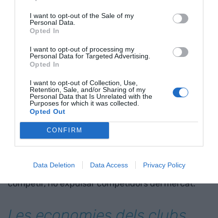
dels salaris dels futbolistes. És el que el periodista
I want to opt-out of the Sale of my
Personal Data.
Antoni Bassas defineix com una “tendència
Opted In
exponencial a la inflació”, o més gràficament, el
I want to opt-out of processing my
que el productor Jaume Roures dibuixa amb cert
Personal Data for Targeted Advertising.
humor: “Els augments de facturació dels clubs
Opted In
serveixen perquè els futbolistes puguin tenir tres
I want to opt-out of Collection, Use,
Retention, Sale, and/or Sharing of my
Lamborghinis en comptes d’un parell”. Per tant,
Personal Data that Is Unrelated with the
Purposes for which it was collected.
tret del cas alemany, més facturació no implica
Opted Out
comptes més sanejats. En el món de l’empresa
convencional és lògic que els principals operadors
CONFIRM
tinguin tendència a buscar situacions
oligopolístiques, però en la indústria del futbol
Data Deletion
Data Access
Privacy Policy
aquesta cursa no té sentit, perquè el valor és
competir, no expulsar competidors del mercat.
Les economies dels clubs