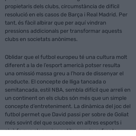
propietaris dels clubs, circumstància de difícil
resolució en els casos de Barça i Real Madrid. Per
tant, és fàcil albirar que per aquí vindran
pressions addicionals per transformar aquests
clubs en societats anònimes.
Oblidar que el futbol europeu té una cultura molt
diferent a la de l’esport americà potser resulta
una omissió massa greu a l’hora de dissenyar el
producte. El concepte de lliga tancada o
semitancada, estil NBA, sembla difícil que arreli en
un continent on els clubs són més que un simple
concepte d’entreteniment. La dinàmica del joc del
futbol permet que David passi per sobre de Goliat
més sovint del que succeeix en altres esports i
això fa que els equips petits puguin enfrontar