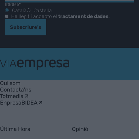
IDIOMA*
Català
Castellà
He llegit i accepto el
tractament de dades
.
Subscriure's
VIA
Empresa
Qui som
Contacta'ns
Totmedia
EnpresaBIDEA
Última Hora
Opinió