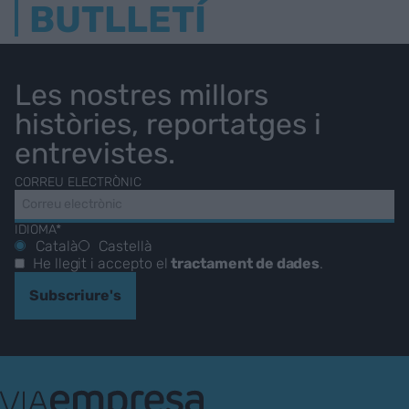
BUTLLETÍ
Les nostres millors
històries, reportatges i
entrevistes.
CORREU ELECTRÒNIC
IDIOMA*
Català
Castellà
He llegit i accepto el
tractament de dades
.
Subscriure's