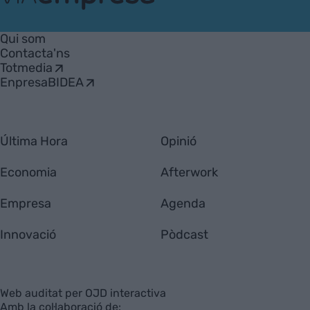
VIA
Empresa
Qui som
Contacta'ns
Totmedia
EnpresaBIDEA
Última Hora
Opinió
Economia
Afterwork
Empresa
Agenda
Innovació
Pòdcast
Web auditat per OJD interactiva
Amb la col·laboració de: