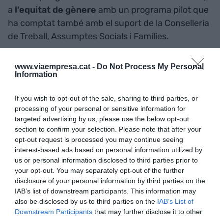
a
l'equitat de gènere
amb un programa pilot que
ha comptat també amb el suport de la Conselleria
de Treball, Assumptes Socials i Famílies.
La convocatòria per a participar en el programa
www.viaempresa.cat -
Do Not Process My Personal
Information
pilot quedarà oberta a partir del setembre i
beneficiarà fins a sis organitzadors amb un
If you wish to opt-out of the sale, sharing to third parties, or
programa d'innovació i transformació que també
processing of your personal or sensitive information for
sistematitzarà les experiències per traslladar-les
targeted advertising by us, please use the below opt-out
section to confirm your selection. Please note that after your
posteriorment al conjunt del sector.
opt-out request is processed you may continue seeing
interest-based ads based on personal information utilized by
us or personal information disclosed to third parties prior to
Afegir
VIA Empresa
com a font preferida de
your opt-out. You may separately opt-out of the further
Google de forma gratuïta
disclosure of your personal information by third parties on the
Estigues informat amb les últimes notícies d'actualitat
IAB’s list of downstream participants. This information may
ACTIVAR ARA
also be disclosed by us to third parties on the
IAB’s List of
Downstream Participants
that may further disclose it to other