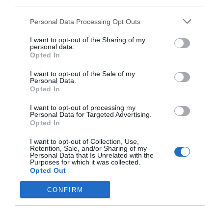
third parties.
Personal Data Processing Opt Outs
I want to opt-out of the Sharing of my
personal data.
Opted In
I want to opt-out of the Sale of my
RELACIONADES
Personal Data.
Opted In
I want to opt-out of processing my
Personal Data for Targeted Advertising.
Opted In
I want to opt-out of Collection, Use,
Retention, Sale, and/or Sharing of my
Personal Data that Is Unrelated with the
Purposes for which it was collected.
Opted Out
De la igualtat
Maria Corominas -
Barcelona Te
CONFIRM
d’aparador a la
Evitar la
impulsa la ig
igualtat de gènere
discriminació (de
de gènere en
gènere) és el camí
sector tecno