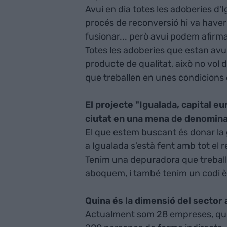
Avui en dia totes les adoberies d'I
procés de reconversió hi va haver
fusionar... però avui podem afirma
Totes les adoberies que estan avui
producte de qualitat, això no vol d
que treballen en unes condicions
El projecte "Igualada, capital eur
ciutat en una mena de denominac
El que estem buscant és donar la g
a Igualada s'està fent amb tot el r
Tenim una depuradora que treballa
aboquem, i també tenim un codi èti
Quina és la dimensió del sector 
Actualment som 28 empreses, q