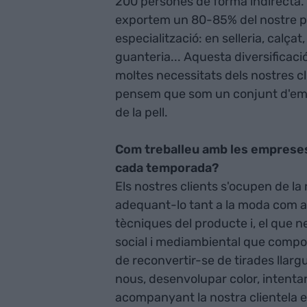
200 persones de forma indirecta. 
exportem un 80-85% del nostre p
especialització: en selleria, calça
guanteria... Aquesta diversificaci
moltes necessitats dels nostres cli
pensem que som un conjunt d'emp
de la pell.
Com treballeu amb les empreses d
cada temporada?
Els nostres clients s'ocupen de l
adequant-lo tant a la moda com a l
tècniques del producte i, el que n
social i mediambiental que comport
de reconvertir-se de tirades llargu
nous, desenvolupar color, intenta
acompanyant la nostra clientela 