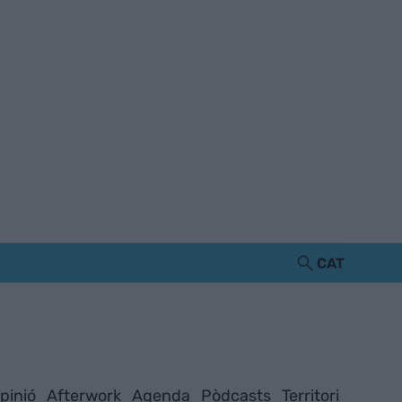
CAT
pinió
Afterwork
Agenda
Pòdcasts
Territori