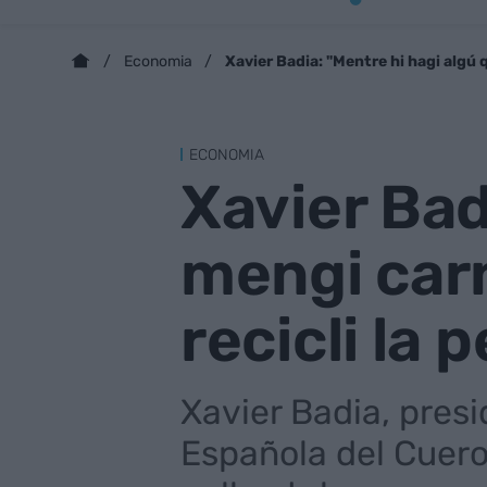
Xavier Badia: "Mentre hi hagi algú 
Economia
ECONOMIA
Xavier Bad
mengi carn
recicli la p
Xavier Badia, presi
Española del Cuero,