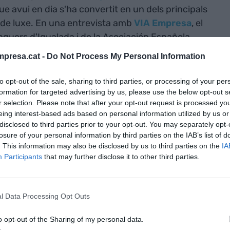
ue avui en dia s'ha convertit en un dels principals
s de luxe. En una entrevista amb
VIA Empresa
, el
quers d'Igualada i de la Asociación Española
 model d'èxit de les 28 empreses que formen
presa.cat -
Do Not Process My Personal Information
zona amb més de 700 anys d'història adobera.
to opt-out of the sale, sharing to third parties, or processing of your per
e fan servir la pell d'Igualada per als seus
formation for targeted advertising by us, please use the below opt-out s
r selection. Please note that after your opt-out request is processed y
s adobers igualadins es proposen anar cada
eing interest-based ads based on personal information utilized by us or
 adaptant-se cada temporada a les noves
disclosed to third parties prior to your opt-out. You may separately opt-
losure of your personal information by third parties on the IAB’s list of
. This information may also be disclosed by us to third parties on the
IA
Participants
that may further disclose it to other third parties.
gualada de fer sola de sabata a fer pell per a
l Data Processing Opt Outs
stat com a centre de fabricació de pell per a sola.
e es produïa a Espanya es feia amb sola fabricada
o opt-out of the Sharing of my personal data.