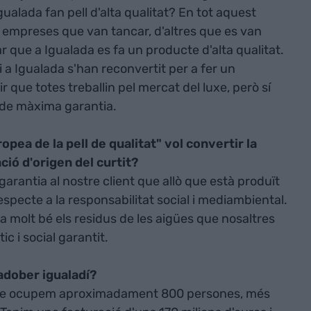
gualada fan pell d'alta qualitat? En tot aquest
 empreses que van tancar, d'altres que es van
r que a Igualada es fa un producte d'alta qualitat.
 a Igualada s'han reconvertit per a fer un
ir que totes treballin pel mercat del luxe, però sí
 de màxima garantia.
opea de la pell de qualitat" vol convertir la
ió d'origen del curtit?
arantia al nostre client que allò que està produït
especte a la responsabilitat social i mediambiental.
 molt bé els residus de les aigües que nosaltres
c i social garantit.
adober igualadí?
ue ocupem aproximadament 800 persones, més