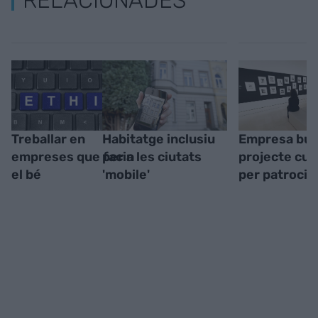
RELACIONADES
Treballar en
Habitatge inclusiu
Empresa bu
empreses que facin
per a les ciutats
projecte cul
el bé
'mobile'
per patrocin