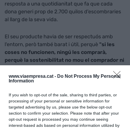
resposta a una quotidianitat que fa que cada
dona generi prop de 2.700 quilos d'escombraries
al llarg de la seva vida.
El seu producte havia de ser respectuós amb
l'entorn, però també barat i útil, perquè
"si les
coses no funcionen, ningú les comprarà,
perquè
la sostenibilitat no mou el comprador ni
l'economia
", recorda Polío. Per això van fer la
primera incursió amb la copa menstrual amb un
www.viaempresa.cat -
Do Not Process My Personal
Information
resultat prou exitós per embarcar-se
posteriorment en la creació d'una roba interior
If you wish to opt-out of the sale, sharing to third parties, or
absorbent.
processing of your personal or sensitive information for
targeted advertising by us, please use the below opt-out
section to confirm your selection. Please note that after your
L'opció escollida per finançar Cocoro va ser el
opt-out request is processed you may continue seeing
crowdfunding
a través d'una campanya que els
interest-based ads based on personal information utilized by