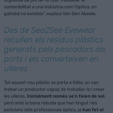
orgullosa de portar-lo i per traslladar la
sostenibilitat a una indústria com l'òptica, on
gairebé no existeix", explica Van Den Abeele.
Des de Sea2See Eyewear
recullen els residus plàstics
generats pels pescadors als
ports i els converteixen en
ulleres
Tot aquest nou plàstic es porta a Itàlia, on van
trobar un productor capaç de treballar-lo i crear
les ulleres.
Inicialment només se'n feien de sol
,
però amb la bona rebuda que han tingut i les
peticions dels professionals òptics, ja
han fet el