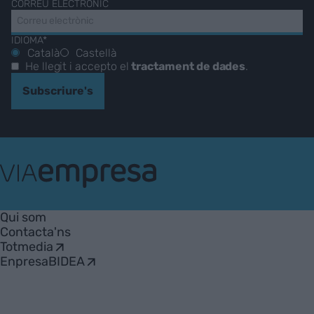
CORREU ELECTRÒNIC
IDIOMA*
Català
Castellà
He llegit i accepto el
tractament de dades
.
Subscriure's
VIA
Empresa
Qui som
Contacta'ns
Totmedia
EnpresaBIDEA