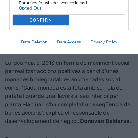
Purposes for which it was collected.
Opted Out
Les ulleres de Sea2See
CONFIRM
The Social Coin, fer bé el
Data Deletion
Data Access
Privacy Policy
social
La idea neix el 2013 en forma de moviment social
per realitzar accions positives a canvi d'unes
monedes biodegradables anomenades social
coins. "Cada moneda està feta amb sèmola de
patata i guarda una llavors al seu interior per
plantar-la quan s'ha completat una seqüència de
bones accions", explica el responsable de
desenvolupament de negoci,
Donovan Balderas.