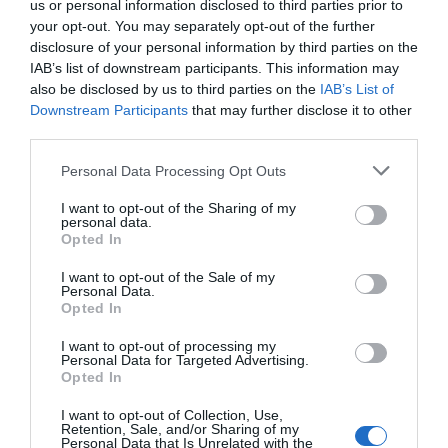
va permetre comprovar fins a quin punt la seva
us or personal information disclosed to third parties prior to
your opt-out. You may separately opt-out of the further
idea era realment viable. "Vam captar gairebé
disclosure of your personal information by third parties on the
170.000 euros de més de 3.000 mecenes, el
IAB’s list of downstream participants. This information may
que ens va donar per produir 9.000 calces,
also be disclosed by us to third parties on the
IAB’s List of
Downstream Participants
that may further disclose it to other
quan l'objectiu era fer-ne 1.5000. Això demostra
third parties.
que hi ha ganes de què les coses canviïn",
assegura.
Personal Data Processing Opt Outs
I want to opt-out of the Sharing of my
personal data.
Polío: "Si les coses no
Opted In
funcionen, ningú les
I want to opt-out of the Sale of my
Personal Data.
comprarà, perquè la
Opted In
sostenibilitat no mou el
I want to opt-out of processing my
Personal Data for Targeted Advertising.
comprador ni l'economia"
Opted In
I want to opt-out of Collection, Use,
Retention, Sale, and/or Sharing of my
Personal Data that Is Unrelated with the