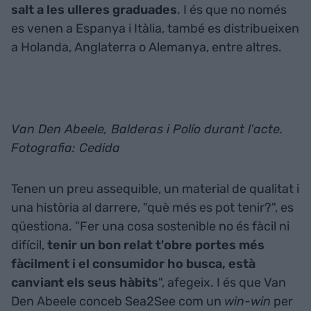
salt a les ulleres graduades
. I és que no només
es venen a Espanya i Itàlia, també es distribueixen
a Holanda, Anglaterra o Alemanya, entre altres.
Van Den Abeele, Balderas i Polío durant l'acte.
Fotografia: Cedida
Tenen un preu assequible, un material de qualitat i
una història al darrere, "què més es pot tenir?", es
qüestiona. "Fer una cosa sostenible no és fàcil ni
difícil,
tenir un bon relat t'obre portes més
fàcilment i el consumidor ho busca, està
canviant els seus hàbits
", afegeix. I és que Van
Den Abeele conceb Sea2See com un
win-win
per