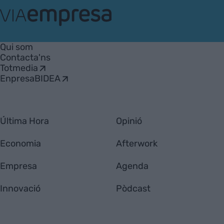
VIA
Empresa
Qui som
Contacta'ns
Totmedia
EnpresaBIDEA
Última Hora
Opinió
Economia
Afterwork
Empresa
Agenda
Innovació
Pòdcast