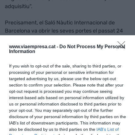
adquisitiu".
Precisament, el Saló Nàutic Internacional de
Barcelona va obrir les seves portes el passat 24
de setembre amb la vista posada en els clients de
països
emergents
, com Rússia i la Xina, per a
www.viaempresa.cat -
Do Not Process My Personal
Information
revitalitzar un sector molt castigat per la crisi i
frenar la caiguda de vendes.
If you wish to opt-out of the sale, sharing to third parties, or
processing of your personal or sensitive information for
targeted advertising by us, please use the below opt-out
La fira ha comptat amb la participació de 236
section to confirm your selection. Please note that after your
expositors que han mostrat més de 650 naus, 60
opt-out request is processed you may continue seeing
d'elles en primícia per al mercat nacional
interest-based ads based on personal information utilized by
us or personal information disclosed to third parties prior to
your opt-out. You may separately opt-out of the further
disclosure of your personal information by third parties on the
Afegir
VIA Empresa
com a font preferida de
Google de forma gratuïta
IAB’s list of downstream participants. This information may
Estigues informat amb les últimes notícies d'actualitat
also be disclosed by us to third parties on the
IAB’s List of
ACTIVAR ARA